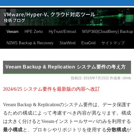
Veeam
HPE Zerto
HyTrust/Entrust
MSP360(CloudBerry) Backup
N2WS Backup & Recovery
StarWind
ExaGrid
サイトマップ
Veeam Backup & Replication システム要件の考え方
投稿日:
2016年7月15日
作成者:
climb
2024/6/25 システム要件を最新版の内容へ改訂
Veeam Backup & Replicationのシステム要件は、データ保護す
るための構成によって考慮すべき内容が異なります。構成
は大きく分けるとVeeamインストールサーバのみを利用する
最小構成
と、プロキシやリポジトリを使用する
分散構成
が