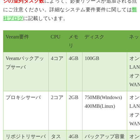
シの並列タスク数
によって、必要リソースが追加される点
にご注意ください。詳細なシステム要件要件に関しては
弊
社ブログ
に記載しています。
Veeam要件
CPU
メモ
ディスク
ネッ
リ
Veeamバックアッ
4コア
4GB
100GB
オン
プサーバ
LAN
オフ
WA
プロキシサーバ
2コア
2GB
750MB(Windows)
オン
400MB(Linux)
LAN
オフ
WA
リポジトリサーバ
タス
4GB
バックアップ容量
オン