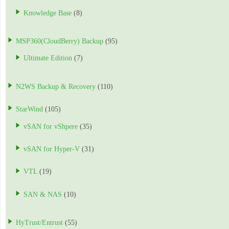
Knowledge Base
(8)
MSP360(CloudBerry) Backup
(95)
Ultimate Edition
(7)
N2WS Backup & Recovery
(110)
StarWind
(105)
vSAN for vShpere
(35)
vSAN for Hyper-V
(31)
VTL
(19)
SAN & NAS
(10)
HyTrust/Entrust
(55)