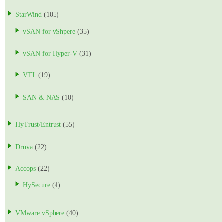
StarWind
(105)
vSAN for vShpere
(35)
vSAN for Hyper-V
(31)
VTL
(19)
SAN & NAS
(10)
HyTrust/Entrust
(55)
Druva
(22)
Accops
(22)
HySecure
(4)
VMware vSphere
(40)