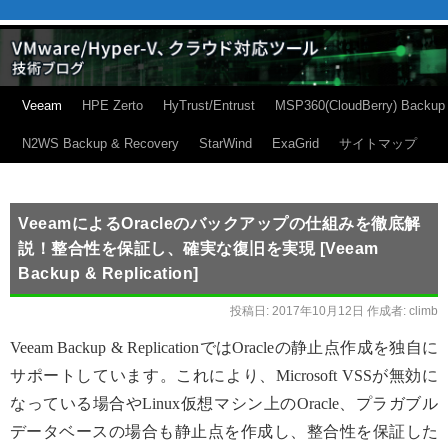
Veeam
HPE Zerto
HyTrust/Entrust
MSP360(CloudBerry) Backup
N2WS Backup & Recovery
StarWind
ExaGrid
サイトマップ
VeeamによるOracleのバックアップの仕組みを徹底解
説！整合性を保証し、確実な復旧を実現 [Veeam
Backup & Replication]
投稿日:
2017年10月12日
作成者:
climb
Veeam Backup & ReplicationではOracleの静止点作成を独自に
サポートしています。これにより、Microsoft VSSが無効に
なっている場合やLinux仮想マシン上のOracle、プラガブル
データベースの場合も静止点を作成し、整合性を保証した