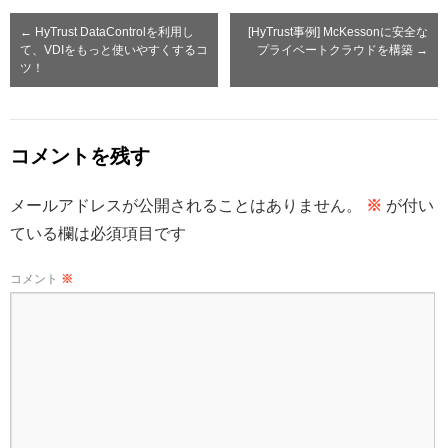
←
HyTrust DataControlを利用し
[HyTrust事例] McKessonに安全な
て、VDIをもっと使いやすくするコ
プライベートクラウドを構築
→
ツ！
コメントを残す
メールアドレスが公開されることはありません。
※
が付い
ている欄は必須項目です
コメント
※