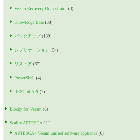
Veeam Recovery Orchestrator
(3)
Knowledge Base
(38)
バックアップ
(139)
レプリケーション
(54)
リストア
(67)
PowerShell
(4)
RESTful API
(2)
Blocky for Veeam
(8)
Scality ARTESCA
(11)
ARTESCA+ Veeam unified software appliance
(6)