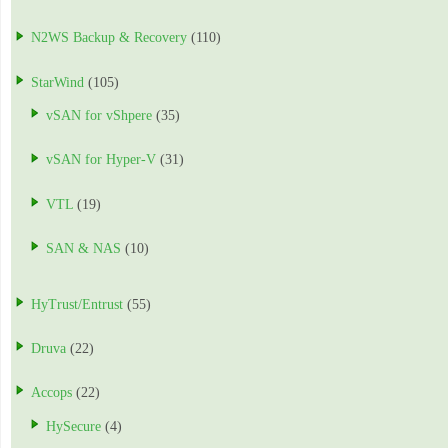
N2WS Backup & Recovery
(110)
StarWind
(105)
vSAN for vShpere
(35)
vSAN for Hyper-V
(31)
VTL
(19)
SAN & NAS
(10)
HyTrust/Entrust
(55)
Druva
(22)
Accops
(22)
HySecure
(4)