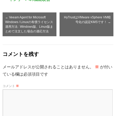
←
Veeam Agent for Microsoft
HyTrustはVMware vSphere VM暗
Windows / Linuxの有償ライセンス
号化の認定KMSです！
→
適用方法 : Windows版、Linux版ま
とめて注文した場合の適応方法
コメントを残す
メールアドレスが公開されることはありません。
※
が付い
ている欄は必須項目です
コメント
※