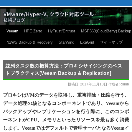
Veeam
HPE Zerto
HyTrust/Entrust
MSP360(CloudBerry) Backup
N2WS Backup & Recovery
StarWind
ExaGrid
サイトマップ
並列タスク数の概算方法：プロキシサイジングのベス
トプラクティス[Veeam Backup & Replication]
投稿日:
2017年11月10日
作成者:
climb
プロキシはVMのデータを取得し、重複排除・圧縮を行う、
データ処理の核となるコンポーネントであり、Veeamから
バックアップやレプリケーションを行う際に、このコンポ
ーネントがCPU、メモリといったリソースを最も多く消費
します。Veeamではデフォルトで管理サーバとなるVeeamイ