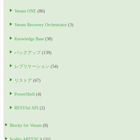
Veeam ONE
(86)
Veeam Recovery Orchestrator
(3)
Knowledge Base
(38)
バックアップ
(139)
レプリケーション
(54)
リストア
(67)
PowerShell
(4)
RESTful API
(2)
Blocky for Veeam
(8)
Scality ARTESCA
(11)