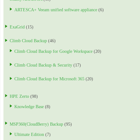
ARTESCA+ Veeam unified software appliance
(6)
ExaGrid
(15)
Climb Cloud Backup
(46)
Climb Cloud Backup for Google Workspace
(20)
Climb Cloud Backup & Security
(17)
Climb Cloud Backup for Microsoft 365
(20)
HPE Zerto
(98)
Knowledge Base
(8)
MSP360(CloudBerry) Backup
(95)
Ultimate Edition
(7)