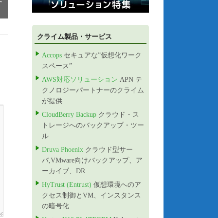
→
クライム製品・サービス
Accops
セキュアな”仮想化ワーク
スペース”
AWS対応ソリューション
APN テ
クノロジーパートナーのクライム
が提供
CloudBerry Backup
クラウド・ス
トレージへのバックアップ・ツー
ル
Druva Phoenix
クラウド型サー
バ,VMware向けバックアップ、ア
ーカイブ、DR
HyTrust (Entrust)
仮想環境へのア
クセス制御とVM、インスタンス
の暗号化