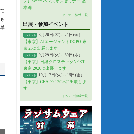
ン】Veeamハンズオンセミナー 基
本編
けで
セミナー情報一覧
も
出展・参加イベント
簡単
8月20日(木)～21日(金)
イベント
【東京】AIエージェントDXPO 東
京'26に出展します
9月29日(火)～30日(水)
イベント
【東京】日経クロステックNEXT
東京 2026に出展します
10月13日(火)～16日(金)
イベント
【東京】CEATEC 2026に出展しま
す
イベント情報一覧