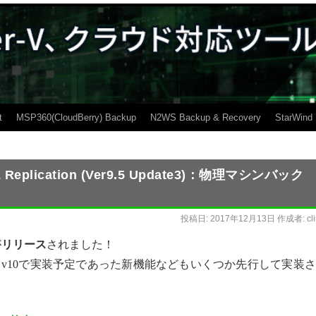
t
MSP360(CloudBerry) Backup
N2WS Backup & Recovery
StarWind
Replication (Ver9.5 Update3)：物理マシンバック
投稿日:
2017年12月13日
作成者:
cl
が
リリース
されました！
v10で実装予定であった新機能などもいくつか先行して実装