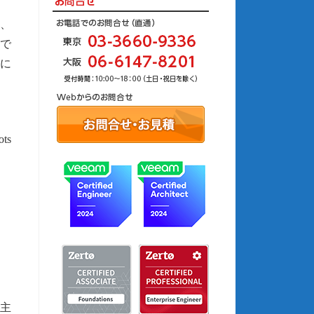
、
能で
ンに
ots
は主