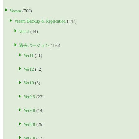
Veeam
(766)
Veeam Backup & Replication
(447)
Ver13
(14)
過去バージョン
(176)
Ver11
(21)
Ver12
(42)
Ver10
(8)
Ver9.5
(23)
Ver9.0
(14)
Ver8.0
(29)
Ver7.0
(13)