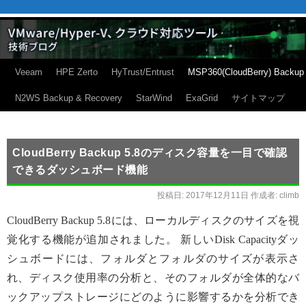
Veeam
HPE Zerto
HyTrust/Entrust
MSP360(CloudBerry) Backup
N2WS Backup & Recovery
StarWind
ExaGrid
サイトマップ
CloudBerry Backup 5.8のディスク容量を一目で確認
できるダッシュボード機能
投稿日:
2017年12月11日
作成者:
climb
CloudBerry Backup 5.8には、ローカルディスクのサイズを視
覚化する機能が追加されました。 新しいDisk Capacityダッ
シュボードには、フォルダとフォルダのサイズが表示さ
れ、ディスク使用率の分析と、そのフォルダが全体的なバ
ックアップストレージにどのように影響するかを分析でき