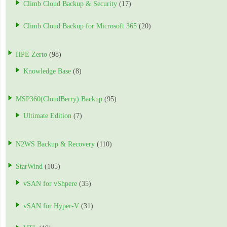
Climb Cloud Backup & Security
(17)
Climb Cloud Backup for Microsoft 365
(20)
HPE Zerto
(98)
Knowledge Base
(8)
MSP360(CloudBerry) Backup
(95)
Ultimate Edition
(7)
N2WS Backup & Recovery
(110)
StarWind
(105)
vSAN for vShpere
(35)
vSAN for Hyper-V
(31)