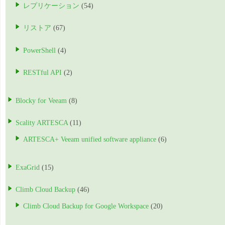
レプリケーション
(54)
リストア
(67)
PowerShell
(4)
RESTful API
(2)
Blocky for Veeam
(8)
Scality ARTESCA
(11)
ARTESCA+ Veeam unified software appliance
(6)
ExaGrid
(15)
Climb Cloud Backup
(46)
Climb Cloud Backup for Google Workspace
(20)