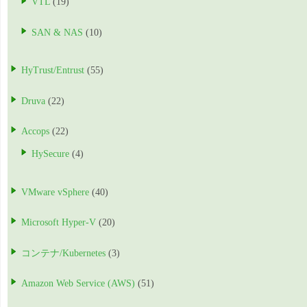
VTL
(19)
SAN & NAS
(10)
HyTrust/Entrust
(55)
Druva
(22)
Accops
(22)
HySecure
(4)
VMware vSphere
(40)
Microsoft Hyper-V
(20)
コンテナ/Kubernetes
(3)
Amazon Web Service (AWS)
(51)