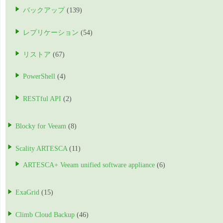
バックアップ
(139)
レプリケーション
(54)
リストア
(67)
PowerShell
(4)
RESTful API
(2)
Blocky for Veeam
(8)
Scality ARTESCA
(11)
ARTESCA+ Veeam unified software appliance
(6)
ExaGrid
(15)
Climb Cloud Backup
(46)