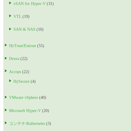
vSAN for Hyper-V
(31)
VTL
(19)
SAN & NAS
(10)
HyTrust/Entrust
(55)
Druva
(22)
Accops
(22)
HySecure
(4)
VMware vSphere
(40)
Microsoft Hyper-V
(20)
コンテナ/Kubernetes
(3)