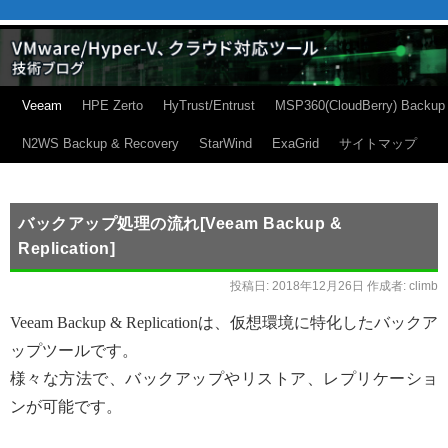
Veeam
HPE Zerto
HyTrust/Entrust
MSP360(CloudBerry) Backup
N2WS Backup & Recovery
StarWind
ExaGrid
サイトマップ
バックアップ処理の流れ[Veeam Backup &
Replication]
投稿日:
2018年12月26日
作成者:
climb
Veeam Backup & Replicationは、仮想環境に特化したバックア
ップツールです。
様々な方法で、バックアップやリストア、レプリケーショ
ンが可能です。