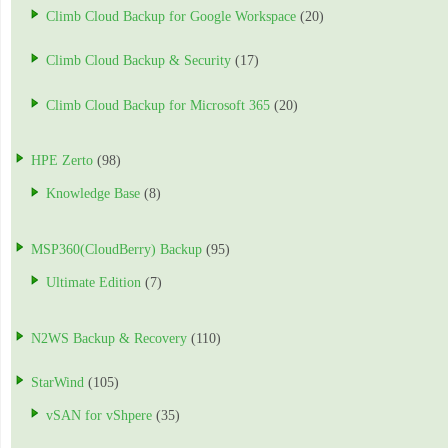
Climb Cloud Backup for Google Workspace
(20)
Climb Cloud Backup & Security
(17)
Climb Cloud Backup for Microsoft 365
(20)
HPE Zerto
(98)
Knowledge Base
(8)
MSP360(CloudBerry) Backup
(95)
Ultimate Edition
(7)
N2WS Backup & Recovery
(110)
StarWind
(105)
vSAN for vShpere
(35)