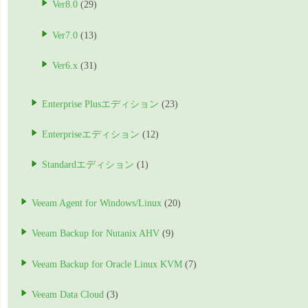
Ver8.0
(29)
Ver7.0
(13)
Ver6.x
(31)
Enterprise Plusエディション
(23)
Enterpriseエディション
(12)
Standardエディション
(1)
Veeam Agent for Windows/Linux
(20)
Veeam Backup for Nutanix AHV
(9)
Veeam Backup for Oracle Linux KVM
(7)
Veeam Data Cloud
(3)