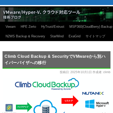
Veeam
HPE Zerto
HyTrust/Entrust
MSP360(CloudBerry) Backup
N2WS Backup & Recovery
StarWind
ExaGrid
サイトマップ
Climb Cloud Backup & SecurityでVMwareから別ハ
イパーバイザへの移行
投稿日:
2025年10月1日
作成者:
climb