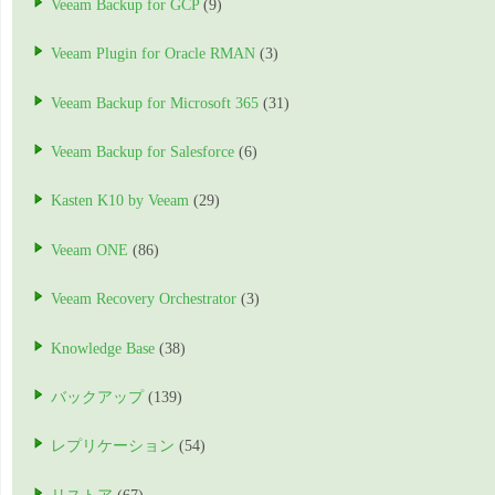
Veeam Backup for GCP
(9)
Veeam Plugin for Oracle RMAN
(3)
Veeam Backup for Microsoft 365
(31)
Veeam Backup for Salesforce
(6)
Kasten K10 by Veeam
(29)
Veeam ONE
(86)
Veeam Recovery Orchestrator
(3)
Knowledge Base
(38)
バックアップ
(139)
レプリケーション
(54)