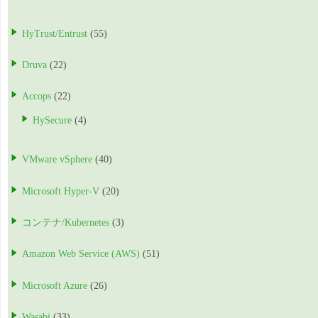
HyTrust/Entrust
(55)
Druva
(22)
Accops
(22)
HySecure
(4)
VMware vSphere
(40)
Microsoft Hyper-V
(20)
コンテナ/Kubernetes
(3)
Amazon Web Service (AWS)
(51)
Microsoft Azure
(26)
Wasabi
(33)