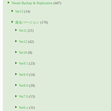
Veeam Backup & Replication
(447)
Ver13
(14)
過去バージョン
(176)
Ver11
(21)
Ver12
(42)
Ver10
(8)
Ver9.5
(23)
Ver9.0
(14)
Ver8.0
(29)
Ver7.0
(13)
Ver6.x
(31)