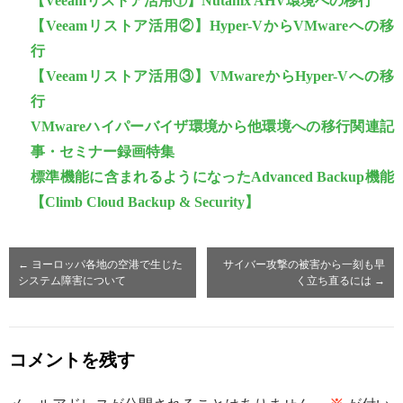
【Veeamリストア活用①】Nutanix AHV環境への移行
【Veeamリストア活用②】Hyper-VからVMwareへの移
行
【Veeamリストア活用③】VMwareからHyper-Vへの移
行
VMwareハイパーバイザ環境から他環境への移行関連記
事・セミナー録画特集
標準機能に含まれるようになったAdvanced Backup機能
【Climb Cloud Backup & Security】
←
ヨーロッパ各地の空港で生じた
サイバー攻撃の被害から一刻も早
システム障害について
く立ち直るには
→
コメントを残す