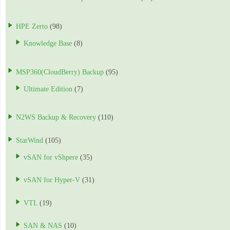
HPE Zerto
(98)
Knowledge Base
(8)
MSP360(CloudBerry) Backup
(95)
Ultimate Edition
(7)
N2WS Backup & Recovery
(110)
StarWind
(105)
vSAN for vShpere
(35)
vSAN for Hyper-V
(31)
VTL
(19)
SAN & NAS
(10)