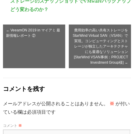
ストレージのスナップショットでVMwareバックアップ
どう変わるのか？
←
VeeamON 2019 in マイアミ 最
費用効率の高い共有ストレージを
新情報レポート ②
StarWind Virtual SAN（VSAN）で
実現。コンピューティングとスト
レージが独立したアーキテクチャ
にも最適なソリューション
[StarWind VSAN事例：PROJECT
Investment Group様]
→
コメントを残す
メールアドレスが公開されることはありません。
※
が付い
ている欄は必須項目です
コメント
※