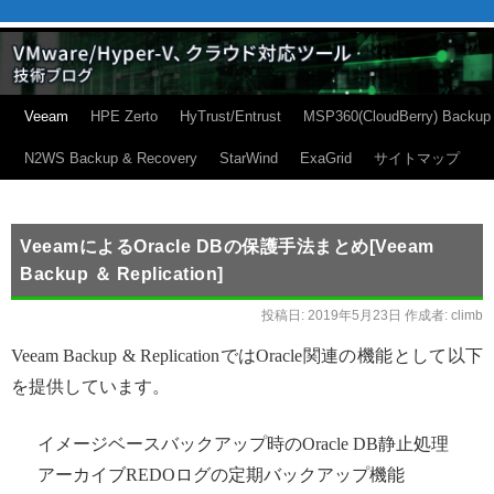
Veeam
HPE Zerto
HyTrust/Entrust
MSP360(CloudBerry) Backup
N2WS Backup & Recovery
StarWind
ExaGrid
サイトマップ
VeeamによるOracle DBの保護手法まとめ[Veeam
Backup ＆ Replication]
投稿日:
2019年5月23日
作成者:
climb
Veeam Backup & ReplicationではOracle関連の機能として以下
を提供しています。
イメージベースバックアップ時のOracle DB静止処理
アーカイブREDOログの定期バックアップ機能