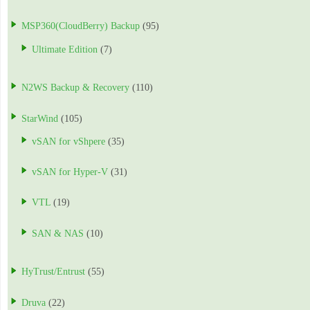
MSP360(CloudBerry) Backup
(95)
Ultimate Edition
(7)
N2WS Backup & Recovery
(110)
StarWind
(105)
vSAN for vShpere
(35)
vSAN for Hyper-V
(31)
VTL
(19)
SAN & NAS
(10)
HyTrust/Entrust
(55)
Druva
(22)