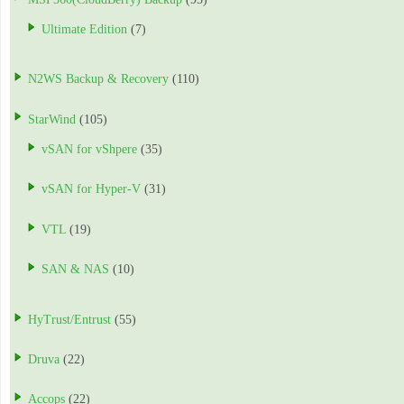
Ultimate Edition
(7)
N2WS Backup & Recovery
(110)
StarWind
(105)
vSAN for vShpere
(35)
vSAN for Hyper-V
(31)
VTL
(19)
SAN & NAS
(10)
HyTrust/Entrust
(55)
Druva
(22)
Accops
(22)