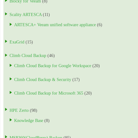
Blocky for Veeam
(8)
Scality ARTESCA
(11)
ARTESCA+ Veeam unified software appliance
(6)
ExaGrid
(15)
Climb Cloud Backup
(46)
Climb Cloud Backup for Google Workspace
(20)
Climb Cloud Backup & Security
(17)
Climb Cloud Backup for Microsoft 365
(20)
HPE Zerto
(98)
Knowledge Base
(8)
MSP360(CloudBerry) Backup
(95)