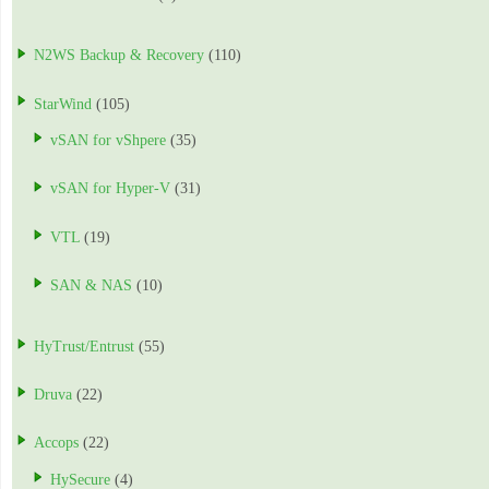
N2WS Backup & Recovery
(110)
StarWind
(105)
vSAN for vShpere
(35)
vSAN for Hyper-V
(31)
VTL
(19)
SAN & NAS
(10)
HyTrust/Entrust
(55)
Druva
(22)
Accops
(22)
HySecure
(4)