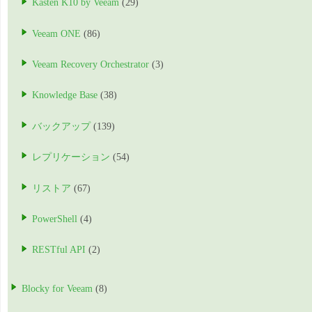
Kasten K10 by Veeam
(29)
Veeam ONE
(86)
Veeam Recovery Orchestrator
(3)
Knowledge Base
(38)
バックアップ
(139)
レプリケーション
(54)
リストア
(67)
PowerShell
(4)
RESTful API
(2)
Blocky for Veeam
(8)