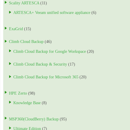
Scality ARTESCA
(11)
ARTESCA+ Veeam unified software appliance
(6)
ExaGrid
(15)
Climb Cloud Backup
(46)
Climb Cloud Backup for Google Workspace
(20)
Climb Cloud Backup & Security
(17)
Climb Cloud Backup for Microsoft 365
(20)
HPE Zerto
(98)
Knowledge Base
(8)
MSP360(CloudBerry) Backup
(95)
Ultimate Edition
(7)