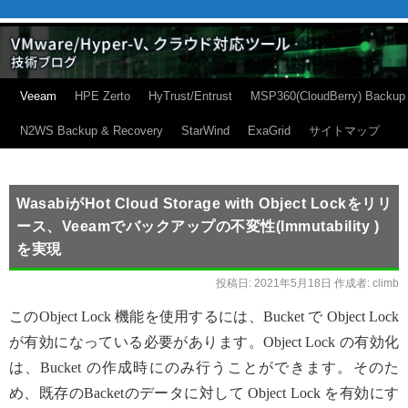
Veeam
HPE Zerto
HyTrust/Entrust
MSP360(CloudBerry) Backup
N2WS Backup & Recovery
StarWind
ExaGrid
サイトマップ
WasabiがHot Cloud Storage with Object Lockをリリ
ース、Veeamでバックアップの不変性(Immutability )
を実現
投稿日:
2021年5月18日
作成者:
climb
このObject Lock 機能を使用するには、Bucket で Object Lock
が有効になっている必要があります。Object Lock の有効化
は、Bucket の作成時にのみ行うことができます。そのた
め、既存のBacketのデータに対して Object Lock を有効にす