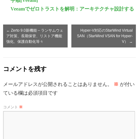
手順[Veeam]
Veeamでゼロトラストを解明：アーキテクチャ設計する
←
Zerto 9.0新機能 – ランサムウェ
Hyper-V対応のStarWind Virtual
ア対策、長期保管、リストア機能
SAN（StarWind VSAN for Hyper-
強化、保護自動化等々
V）
→
コメントを残す
メールアドレスが公開されることはありません。
※
が付い
ている欄は必須項目です
コメント
※