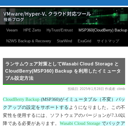
Veeam
HPE Zerto
HyTrust/Entrust
MSP360(CloudBerry) Backup
N2WS Backup & Recovery
StarWind
ExaGrid
サイトマップ
ランサムウェア対策としてWasabi Cloud Storage と
CloudBerry(MSP360) Backup を利用したイミュータ
ブル設定方法
投稿日:
2025年1月28日
作成者:
climb
CloudBerry Backup
(MSP360)がイミュータブル（不変）バッ
クアップの設定をサポートする
ようになりました。この不
変性を使用するには、ソフトウェアのバージョンが7.3.0以
降である必要があります。
Wasabi
Cloud Storage
でバックア