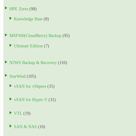
HPE Zerto
(98)
Knowledge Base
(8)
MSP360(CloudBerry) Backup
(95)
Ultimate Edition
(7)
N2WS Backup & Recovery
(110)
StarWind
(105)
vSAN for vShpere
(35)
vSAN for Hyper-V
(31)
VTL
(19)
SAN & NAS
(10)