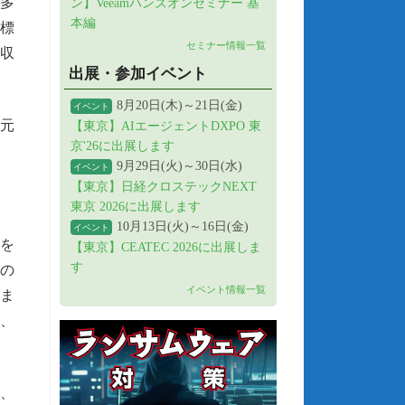
に多
ン】Veeamハンズオンセミナー 基
本編
標
セミナー情報一覧
は収
出展・参加イベント
8月20日(木)～21日(金)
イベント
元
【東京】AIエージェントDXPO 東
京'26に出展します
9月29日(火)～30日(水)
イベント
【東京】日経クロステックNEXT
東京 2026に出展します
10月13日(火)～16日(金)
イベント
を
【東京】CEATEC 2026に出展しま
す
禍の
イベント情報一覧
止ま
、
、