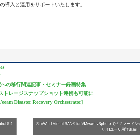
の導入と運用をサポートいたします。
es
て
環境への移行関連記事・セミナー録画特集
yperFlexのストレージスナップショット連携も可能に
ster Recovery Orchestrator]
l 5.4
StarWind Virtual SAN® for VMware vSphere での２ノードシ
リオ[ユーザ用詳細編]