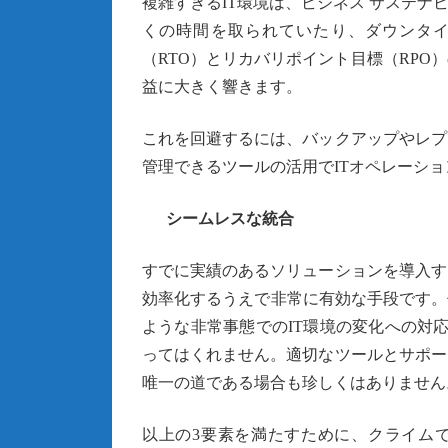
複雑すぎるIT環境は、ビジネス サステナ
くの時間を取られていたり、ダウンタ
（RTO）とリカバリポイント目標（RP
益に大きく響きます。
これを回避するには、バックアップやレプ
管理できるツールの活用でITオペレーシ
シームレスな統合
すでに実績のあるソリューションを導入す
効率化するうえで非常に有効な手段です。
ような非常事態でのIT環境の変化への対
ってはくれません。適切なツールとサポー
唯一の道である場合も珍しくはありません
以上の3要素を満たすために、クライム