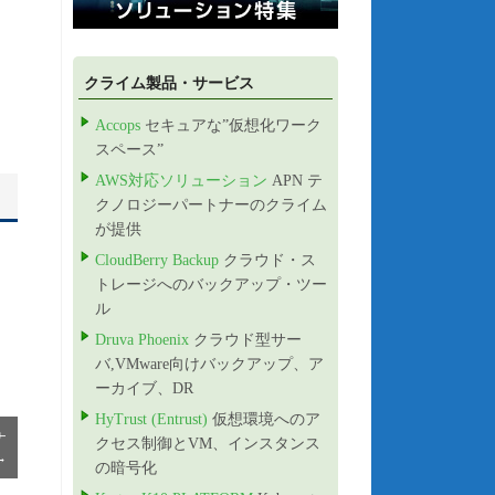
クライム製品・サービス
Accops
セキュアな”仮想化ワーク
スペース”
AWS対応ソリューション
APN テ
クノロジーパートナーのクライム
が提供
CloudBerry Backup
クラウド・ス
トレージへのバックアップ・ツー
ル
Druva Phoenix
クラウド型サー
バ,VMware向けバックアップ、ア
ーカイブ、DR
HyTrust (Entrust)
仮想環境へのア
ナ
クセス制御とVM、インスタンス
→
の暗号化