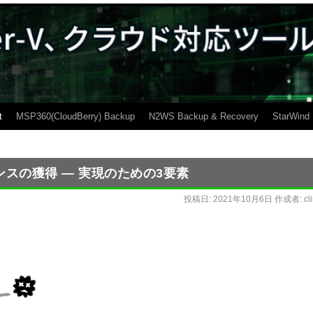
t
MSP360(CloudBerry) Backup
N2WS Backup & Recovery
StarWind
ンスの獲得 ― 実現のための3要素
投稿日:
2021年10月6日
作成者:
cl