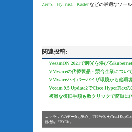
Zerto
、
HyTrust
、
Kasten
などの最適なツール
関連投稿:
VeeamON 2021で脚光を浴びるKubernet
VMwareの代替製品・競合企業につい
VMwareハイパーバイザ環境から他
Veeam 9.5 Update2でCisco H
複雑な復旧手順も数クリックで簡単に[Veeam Disa
←
クラウドのデータも安心して暗号化 HyTrust KeyContro
新機能 『BYOK』