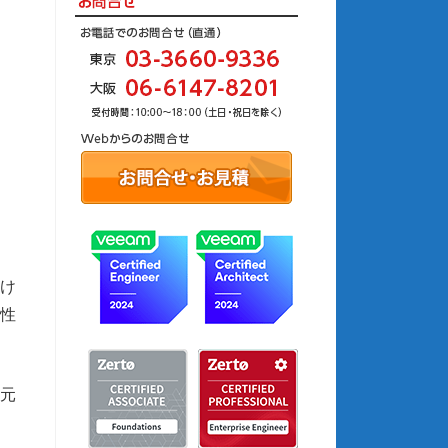
かけ
性
元