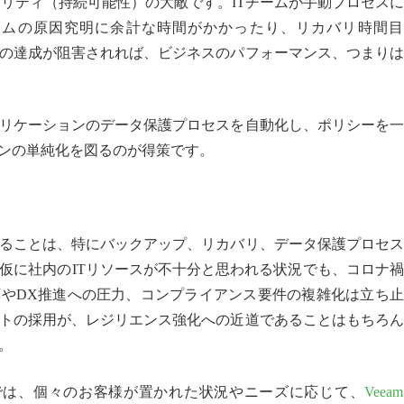
ビリティ（持続可能性）の大敵です。ITチームが手動プロセス
イムの原因究明に余計な時間がかかったり、リカバリ時間目
O）の達成が阻害されれば、ビジネスのパフォーマンス、つまり
リケーションのデータ保護プロセスを自動化し、ポリシーを一
ョンの単純化を図るのが得策です。
ることは、特にバックアップ、リカバリ、データ保護プロセス
仮に社内のITリソースが不十分と思われる状況でも、コロナ
応やDX推進への圧力、コンプライアンス要件の複雑化は立ち
トの採用が、レジリエンス強化への近道であることはもちろん
。
では、個々のお客様が置かれた状況やニーズに応じて、
Veeam