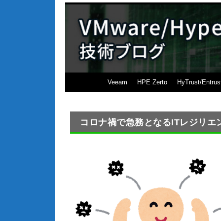
Veeam
HPE Zerto
HyTrust/Entrus
コロナ禍で急務となるITレジリエ