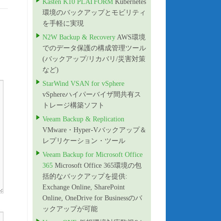
Kasten K10 PLATFORM
Kubernetes
環境のバックアップとモビリティ
を手軽に実現
N2W Backup & Recovery
AWS環境
でのデータ保護の構成管理ツール
(バックアップ/リカバリ/災害対策
など)
StarWind VSAN for vSphere
vSphereハイパーバイザ間共有ス
トレージ構築ソフト
Veeam Backup & Replication
VMware・Hyper-Vバックアップ＆
レプリケーション・ツール
Veeam Backup for Microsoft Office
365
Microsoft Office 365環境の包
括的なバックアップを提供:
Exchange Online, SharePoint
Online, OneDrive for Businessのバ
ックアップが可能