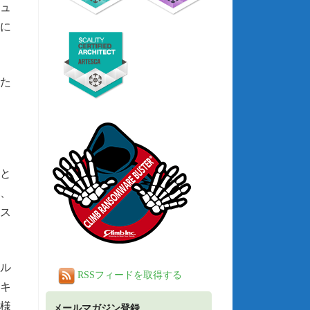
キュ
に
のた
いと
け、
ス
ール
RSSフィードを取得する
キ
様
メールマガジン登録