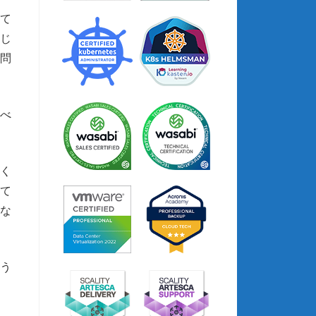
て
じ
問
くべ
あく
て
な
う