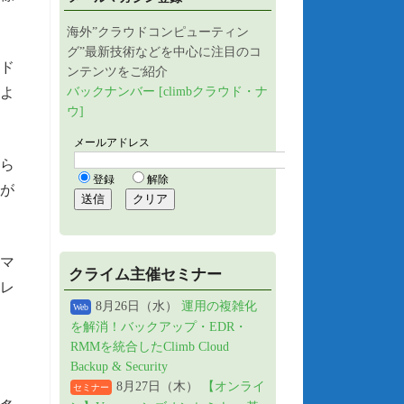
海外”クラウドコンピューティン
グ”最新技術などを中心に注目のコ
ド
ンテンツをご紹介
るよ
バックナンバー [climbクラウド・ナ
ウ]
から
が
ーマ
クライム主催セミナー
Tレ
8月26日（水）
運用の複雑化
Web
を解消！バックアップ・EDR・
RMMを統合したClimb Cloud
Backup & Security
8月27日（木）
【オンライ
セミナー