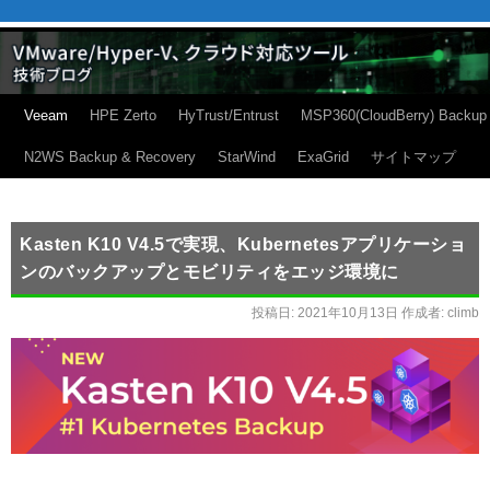
Veeam
HPE Zerto
HyTrust/Entrust
MSP360(CloudBerry) Backup
N2WS Backup & Recovery
StarWind
ExaGrid
サイトマップ
Kasten K10 V4.5で実現、Kubernetesアプリケーショ
ンのバックアップとモビリティをエッジ環境に
投稿日:
2021年10月13日
作成者:
climb