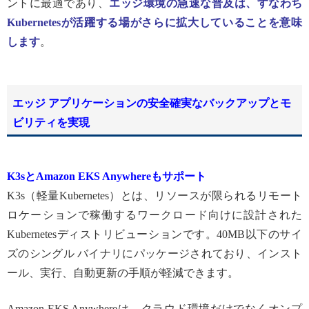
ントに最適であり、
エッジ環境の急速な普及は、すなわち
Kubernetes
が活躍する場がさらに拡大していることを意味
します
。
エッジ アプリケーションの安全確実なバックアップとモ
ビリティを実現
K3s
と
Amazon EKS Anywhere
もサポート
K3s（軽量Kubernetes）とは、リソースが限られるリモート
ロケーションで稼働するワークロード向けに設計された
Kubernetesディストリビューションです。40MB以下のサイ
ズのシングル バイナリにパッケージされており、インスト
ール、実行、自動更新の手順が軽減できます。
Amazon EKS Anywhereは、クラウド環境だけでなくオンプ