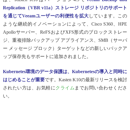
Replication
（
VBR v11a
）ストレージ リポジトリのサポート
を通じて
Veeam
ユーザーの利便性を拡大
しています。この
ような継続的イノベーションによって、Cisco S360、HPE
Apolloサーバー、ReFSおよびXFS形式のブロックストレー
ジ、重複排除バックアップ アプライアンス、SMB（サーバ
ー メッセージ ブロック）ターゲットなどの新しいバックア
ップ保存先もサポートに追加されました。
Kubernetes
環境のデータ保護は、
Kubernetes
の導入と同時に
はじめることが重要
です。Kasten K10の最新リリースを検討
されたい方は、お気軽に
クライム
までお問い合わせくださ
い。