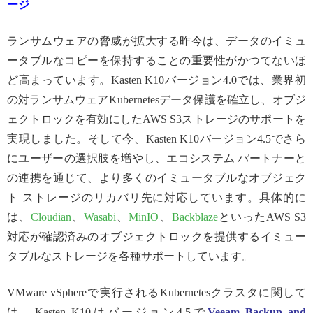
ージ
ランサムウェアの脅威が拡大する昨今は、データのイミュ
ータブルなコピーを保持することの重要性がかつてないほ
ど高まっています。Kasten K10バージョン4.0では、業界初
の対ランサムウェアKubernetesデータ保護を確立し、オブジ
ェクトロックを有効にしたAWS S3ストレージのサポートを
実現しました。そして今、Kasten K10バージョン4.5でさら
にユーザーの選択肢を増やし、エコシステム パートナーと
の連携を通じて、より多くのイミュータブルなオブジェク
ト ストレージのリカバリ先に対応しています。具体的に
は、
Cloudian
、
Wasabi
、
MinIO
、
Backblaze
といったAWS S3
対応が確認済みのオブジェクトロックを提供するイミュー
タブルなストレージを各種サポートしています。
VMware vSphereで実行されるKubernetesクラスタに関して
は、Kasten K10はバージョン4.5で
Veeam Backup and