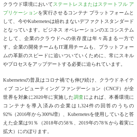
クラウド環境において
ステートレスまたはステートフル ア
プリケーション
を実行させるコンテナ プラットフォームと
して、今やKubernetesは紛れまないデファクトスタンダード
となっています。ビジネス オペレーションのエコシステム
として、企業のクラウドへの依存度は年々高まる一方で
す。企業の開発チームもIT運用チームも、プラットフォー
ムの革新のスピードに追いついていくために、常にスキル
やプロセスをアップデートする必要に迫られています。
Kubernetesの普及はコロナ禍でも伸び続け、クラウドネイテ
ィブ コンピューティング ファンデーション（CNCF）が全
世界を対象に2020年に実施した
調査
によれば、本番環境に
コンテナを導入済みの企業は1,324件の回答のうちの
92%（2016年から300%増）、Kubernetesを使用していると答
えた企業は91％（2018年の58％、2019年の78％から着実に
拡大）にのぼります。