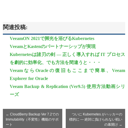
関連投稿:
VeeamON 2021で脚光を浴びるKubernetes
VeeamとKastenのパートナーシップが実現
Kubernetesは諸刃の剣 ― 正しく導入すれば IT プロセス
を劇的に効率化、でも方法を間違うと・・・
VeeamならOracleの復旧もここまで簡単、Veeam
Explorer for Oracle
Veeam Backup & Replication (Ver9.5) 使用方法動画シリ
ーズ
←
CloudBerry Backup Ver 7.2での
ついに Kubernetes がハッカーの
Immutability（不変性）機能のサポ
標的に ― 絶対に負けられない戦い
ート
の幕開け
→