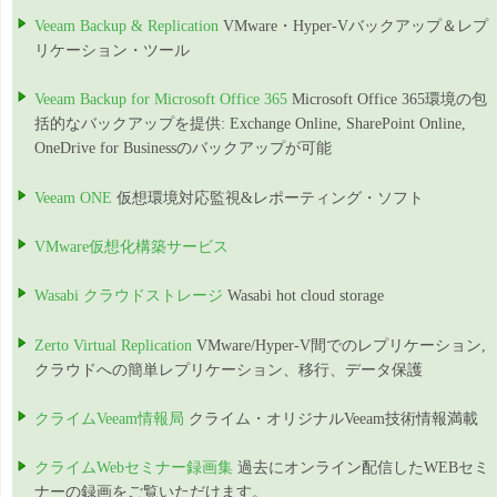
Veeam Backup & Replication
VMware・Hyper-Vバックアップ＆レプ
リケーション・ツール
Veeam Backup for Microsoft Office 365
Microsoft Office 365環境の包
括的なバックアップを提供: Exchange Online, SharePoint Online,
OneDrive for Businessのバックアップが可能
Veeam ONE
仮想環境対応監視&レポーティング・ソフト
VMware仮想化構築サービス
Wasabi クラウドストレージ
Wasabi hot cloud storage
Zerto Virtual Replication
VMware/Hyper-V間でのレプリケーション,
クラウドへの簡単レプリケーション、移行、データ保護
クライムVeeam情報局
クライム・オリジナルVeeam技術情報満載
クライムWebセミナー録画集
過去にオンライン配信したWEBセミ
ナーの録画をご覧いただけます。