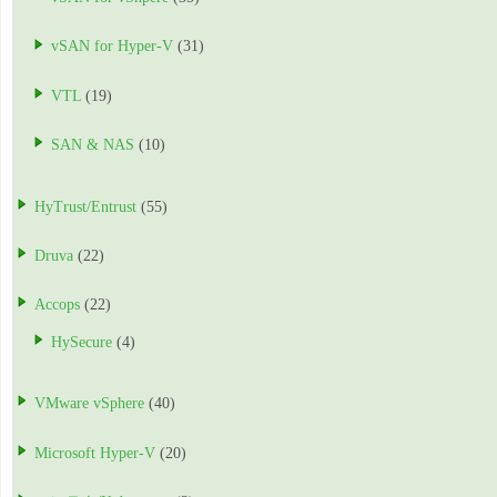
vSAN for Hyper-V
(31)
VTL
(19)
SAN & NAS
(10)
HyTrust/Entrust
(55)
Druva
(22)
Accops
(22)
HySecure
(4)
VMware vSphere
(40)
Microsoft Hyper-V
(20)