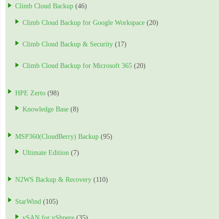
Climb Cloud Backup
(46)
Climb Cloud Backup for Google Workspace
(20)
Climb Cloud Backup & Security
(17)
Climb Cloud Backup for Microsoft 365
(20)
HPE Zerto
(98)
Knowledge Base
(8)
MSP360(CloudBerry) Backup
(95)
Ultimate Edition
(7)
N2WS Backup & Recovery
(110)
StarWind
(105)
vSAN for vShpere
(35)