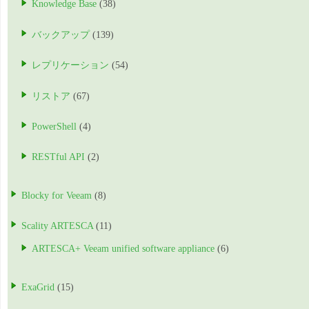
Knowledge Base
(38)
バックアップ
(139)
レプリケーション
(54)
リストア
(67)
PowerShell
(4)
RESTful API
(2)
Blocky for Veeam
(8)
Scality ARTESCA
(11)
ARTESCA+ Veeam unified software appliance
(6)
ExaGrid
(15)