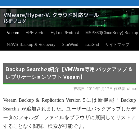
Veeam
HPE Zerto
HyTrust/Entrust
MSP360(CloudBerry) Backup
N2WS Backup & Recovery
StarWind
ExaGrid
サイトマップ
Backup Searchの紹介【VMWare専用 バックアップ &
レプリケーションソフト Veeam】
投稿日:
2011年1月17日
作成者:
climb
Veeam Backup & Replication Version 5には新機能「Backup
Search」が追加されました。ユーザーはバックアップしたデ
ータのフォルダ、ファイルをブラウザに展開してリストア
することなく閲覧、検索が可能です。