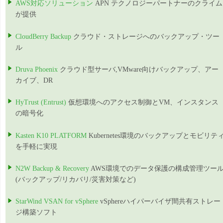
AWS対応ソリューション
APN テクノロジーパートナーのクライム
が提供
CloudBerry Backup
クラウド・ストレージへのバックアップ・ツー
ル
Druva Phoenix
クラウド型サーバ,VMware向けバックアップ、アー
カイブ、DR
HyTrust (Entrust)
仮想環境へのアクセス制御とVM、インスタンス
の暗号化
Kasten K10 PLATFORM
Kubernetes環境のバックアップとモビリテ
を手軽に実現
N2W Backup & Recovery
AWS環境でのデータ保護の構成管理ツー
(バックアップ/リカバリ/災害対策など)
StarWind VSAN for vSphere
vSphereハイパーバイザ間共有ストレー
ジ構築ソフト