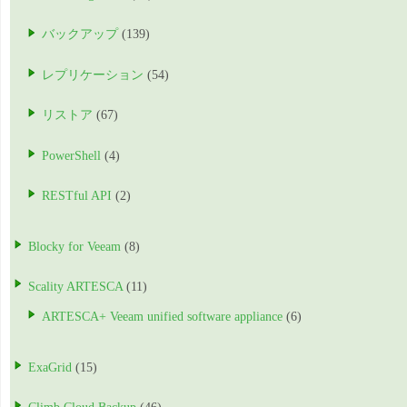
バックアップ
(139)
レプリケーション
(54)
リストア
(67)
PowerShell
(4)
RESTful API
(2)
Blocky for Veeam
(8)
Scality ARTESCA
(11)
ARTESCA+ Veeam unified software appliance
(6)
ExaGrid
(15)