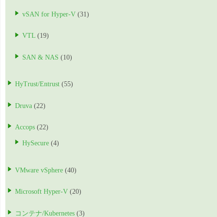
vSAN for Hyper-V
(31)
VTL
(19)
SAN & NAS
(10)
HyTrust/Entrust
(55)
Druva
(22)
Accops
(22)
HySecure
(4)
VMware vSphere
(40)
Microsoft Hyper-V
(20)
コンテナ/Kubernetes
(3)