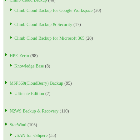
Climb Cloud Backup
(46)
Climb Cloud Backup for Google Workspace
(20)
Climb Cloud Backup & Security
(17)
Climb Cloud Backup for Microsoft 365
(20)
HPE Zerto
(98)
Knowledge Base
(8)
MSP360(CloudBerry) Backup
(95)
Ultimate Edition
(7)
N2WS Backup & Recovery
(110)
StarWind
(105)
vSAN for vShpere
(35)