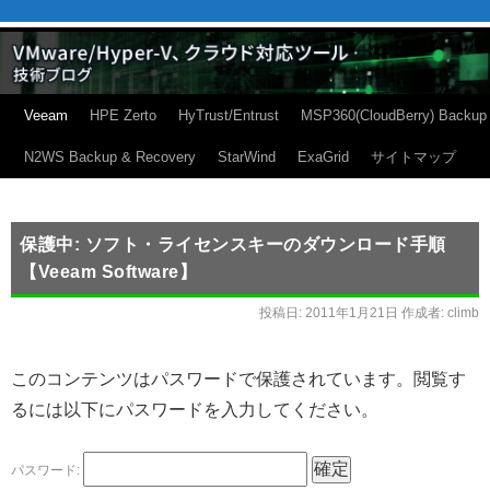
Veeam
HPE Zerto
HyTrust/Entrust
MSP360(CloudBerry) Backup
N2WS Backup & Recovery
StarWind
ExaGrid
サイトマップ
保護中: ソフト・ライセンスキーのダウンロード手順
【Veeam Software】
投稿日:
2011年1月21日
作成者:
climb
このコンテンツはパスワードで保護されています。閲覧す
るには以下にパスワードを入力してください。
パスワード: