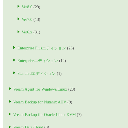
Ver8.0
(29)
Ver7.0
(13)
Ver6.x
(31)
Enterprise Plusエディション
(23)
Enterpriseエディション
(12)
Standardエディション
(1)
Veeam Agent for Windows/Linux
(20)
Veeam Backup for Nutanix AHV
(9)
Veeam Backup for Oracle Linux KVM
(7)
Veeam Data Cloud
(3)