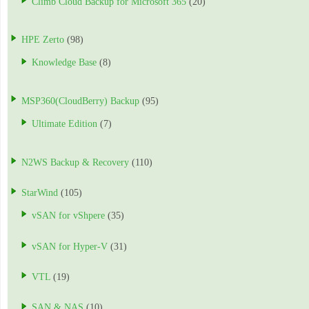
Climb Cloud Backup for Microsoft 365
(20)
HPE Zerto
(98)
Knowledge Base
(8)
MSP360(CloudBerry) Backup
(95)
Ultimate Edition
(7)
N2WS Backup & Recovery
(110)
StarWind
(105)
vSAN for vShpere
(35)
vSAN for Hyper-V
(31)
VTL
(19)
SAN & NAS
(10)