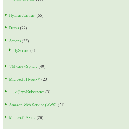
HyTrust/Entrust
(55)
Druva
(22)
Accops
(22)
HySecure
(4)
VMware vSphere
(40)
Microsoft Hyper-V
(20)
コンテナ/Kubernetes
(3)
Amazon Web Service (AWS)
(51)
Microsoft Azure
(26)