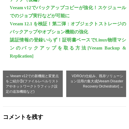
Veeam v12でバックアップコピーが強化！スケジュール
でのジョブ実行などが可能に
Veeam 12.1 を検証！第二弾：オブジェクトストレージの
バックアップやオプション機能の強化
認証情報の登録いらず！証明書ベースでLinux物理マシ
ンのバックアップを取る方法[Veeam Backup &
Replication]
←
Veeam v12での新機能と変更点
VDROの仕組み、既存ソリューシ
をご紹介③(ファイルレベルリスト
ョン活用の集大成[Veeam Disaster
アやネットワークトラフィック設
Recovery Orchestrator]
→
定の追加機能など)
コメントを残す