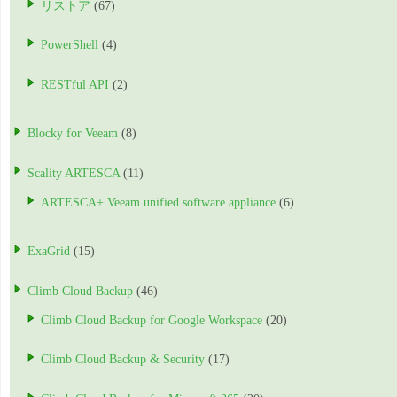
リストア
(67)
PowerShell
(4)
RESTful API
(2)
Blocky for Veeam
(8)
Scality ARTESCA
(11)
ARTESCA+ Veeam unified software appliance
(6)
ExaGrid
(15)
Climb Cloud Backup
(46)
Climb Cloud Backup for Google Workspace
(20)
Climb Cloud Backup & Security
(17)