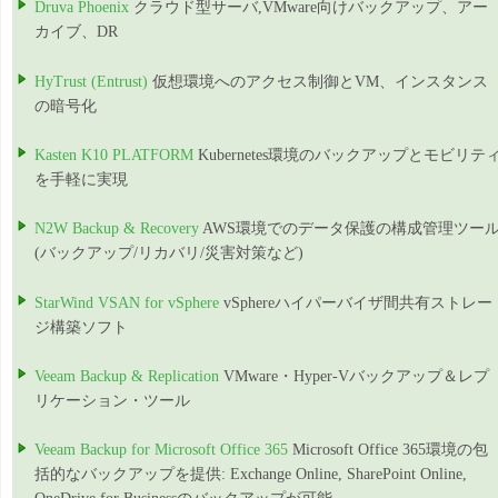
Druva Phoenix
クラウド型サーバ,VMware向けバックアップ、アー
カイブ、DR
HyTrust (Entrust)
仮想環境へのアクセス制御とVM、インスタンス
の暗号化
Kasten K10 PLATFORM
Kubernetes環境のバックアップとモビリテ
を手軽に実現
N2W Backup & Recovery
AWS環境でのデータ保護の構成管理ツー
(バックアップ/リカバリ/災害対策など)
StarWind VSAN for vSphere
vSphereハイパーバイザ間共有ストレー
ジ構築ソフト
Veeam Backup & Replication
VMware・Hyper-Vバックアップ＆レプ
リケーション・ツール
Veeam Backup for Microsoft Office 365
Microsoft Office 365環境の包
括的なバックアップを提供: Exchange Online, SharePoint Online,