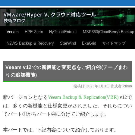
Veeam
HPE Zerto
HyTrust/Entrust
MSP360(CloudBerry) Backup
N2WS Backup & Recovery
StarWind
ExaGrid
サイトマップ
Veeam v12での新機能と変更点をご紹介④(テープまわ
りの追加機能)
投稿日:
2023年3月3日
作成者:
climb
新バージョンとなる
Veeam Backup & Replication(VBR)
v12で
は、多くの新機能と仕様変更がされました。それらについ
てパート①からパート④に分けてご紹介します。
本パートでは、下記内容について紹介しております。