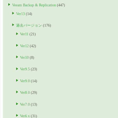
Veeam Backup & Replication
(447)
Ver13
(14)
過去バージョン
(176)
Ver11
(21)
Ver12
(42)
Ver10
(8)
Ver9.5
(23)
Ver9.0
(14)
Ver8.0
(29)
Ver7.0
(13)
Ver6.x
(31)