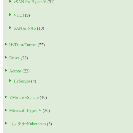
vSAN for Hyper-V
(31)
VTL
(19)
SAN & NAS
(10)
HyTrust/Entrust
(55)
Druva
(22)
Accops
(22)
HySecure
(4)
VMware vSphere
(40)
Microsoft Hyper-V
(20)
コンテナ/Kubernetes
(3)