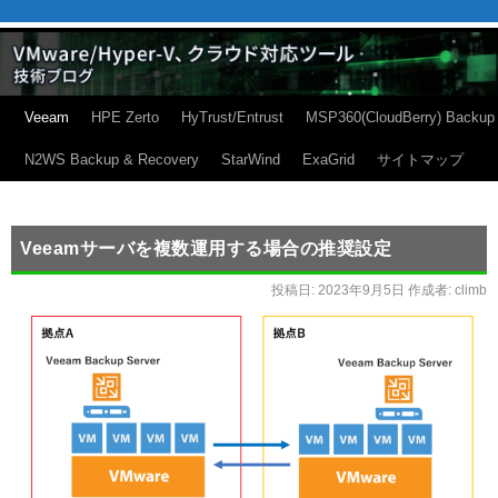
Veeam
HPE Zerto
HyTrust/Entrust
MSP360(CloudBerry) Backup
N2WS Backup & Recovery
StarWind
ExaGrid
サイトマップ
Veeamサーバを複数運用する場合の推奨設定
投稿日:
2023年9月5日
作成者:
climb