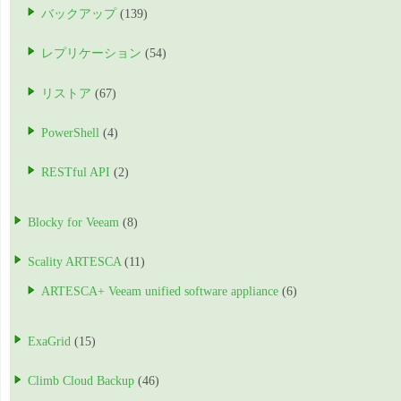
バックアップ
(139)
レプリケーション
(54)
リストア
(67)
PowerShell
(4)
RESTful API
(2)
Blocky for Veeam
(8)
Scality ARTESCA
(11)
ARTESCA+ Veeam unified software appliance
(6)
ExaGrid
(15)
Climb Cloud Backup
(46)