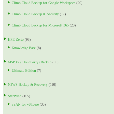
Climb Cloud Backup for Google Workspace
(20)
Climb Cloud Backup & Security
(17)
Climb Cloud Backup for Microsoft 365
(20)
HPE Zerto
(98)
Knowledge Base
(8)
MSP360(CloudBerry) Backup
(95)
Ultimate Edition
(7)
N2WS Backup & Recovery
(110)
StarWind
(105)
vSAN for vShpere
(35)