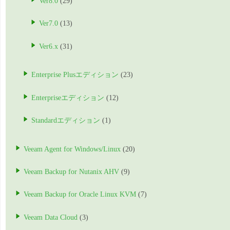
Ver8.0
(29)
Ver7.0
(13)
Ver6.x
(31)
Enterprise Plusエディション
(23)
Enterpriseエディション
(12)
Standardエディション
(1)
Veeam Agent for Windows/Linux
(20)
Veeam Backup for Nutanix AHV
(9)
Veeam Backup for Oracle Linux KVM
(7)
Veeam Data Cloud
(3)