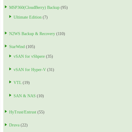
MSP360(CloudBerry) Backup
(95)
Ultimate Edition
(7)
N2WS Backup & Recovery
(110)
StarWind
(105)
vSAN for vShpere
(35)
vSAN for Hyper-V
(31)
VTL
(19)
SAN & NAS
(10)
HyTrust/Entrust
(55)
Druva
(22)