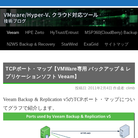
Veeam
HPE Zerto
HyTrust/Entrust
MSP360(CloudBerry) Backup
N2WS Backup & Recovery
StarWind
ExaGrid
サイトマップ
TCPポート・マップ【VMWare専用 バックアップ & レ
プリケーションソフト Veeam】
投稿日:
2011年2月4日
作成者:
climb
Veeam Backup & Replication v5のTCPポート・マップについ
てグラフで紹介します。