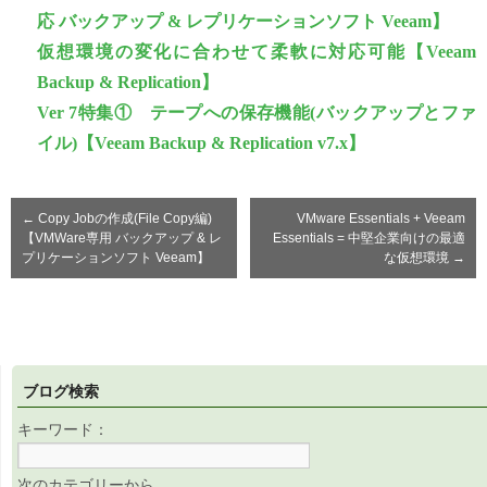
応 バックアップ & レプリケーションソフト Veeam】
仮想環境の変化に合わせて柔軟に対応可能【Veeam
Backup & Replication】
Ver 7特集① テープへの保存機能(バックアップとファ
イル)【Veeam Backup & Replication v7.x】
←
Copy Jobの作成(File Copy編)
VMware Essentials + Veeam
【VMWare専用 バックアップ & レ
Essentials = 中堅企業向けの最適
プリケーションソフト Veeam】
な仮想環境
→
ブログ検索
キーワード：
次のカテゴリーから