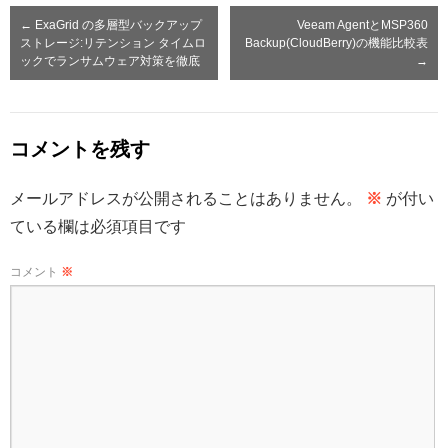
←
ExaGrid の多層型バックアップ
Veeam AgentとMSP360
ストレージ:リテンション タイムロ
Backup(CloudBerry)の機能比較表
ックでランサムウェア対策を徹底
→
コメントを残す
メールアドレスが公開されることはありません。
※
が付い
ている欄は必須項目です
コメント
※