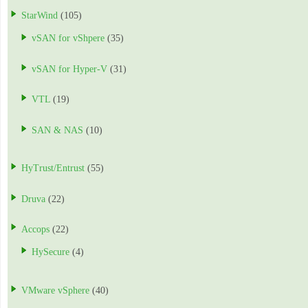
StarWind
(105)
vSAN for vShpere
(35)
vSAN for Hyper-V
(31)
VTL
(19)
SAN & NAS
(10)
HyTrust/Entrust
(55)
Druva
(22)
Accops
(22)
HySecure
(4)
VMware vSphere
(40)