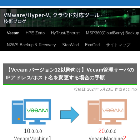
Veeam
HPE Zerto
HyTrust/Entrust
MSP360(CloudBerry) Backup
N2WS Backup & Recovery
StarWind
ExaGrid
サイトマップ
【Veeam バージョン12以降向け】Veeam管理サーバの
IPアドレス/ホスト名を変更する場合の手順
投稿日:
2024年5月23日
作成者:
climb