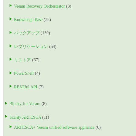
Veeam Recovery Orchestrator
(3)
Knowledge Base
(38)
バックアップ
(139)
レプリケーション
(54)
リストア
(67)
PowerShell
(4)
RESTful API
(2)
Blocky for Veeam
(8)
Scality ARTESCA
(11)
ARTESCA+ Veeam unified software appliance
(6)