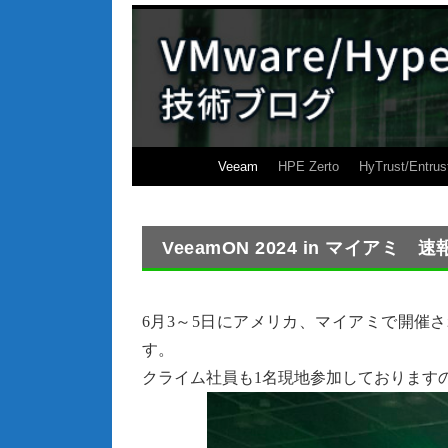
Veeam
HPE Zerto
HyTrust/Entrus
VeeamON 2024 in マイアミ
6月3～5日にアメリカ、マイアミで開催され
す。
クライム社員も1名現地参加しております