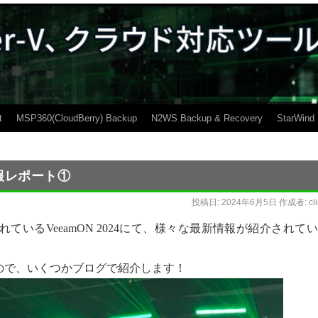
t
MSP360(CloudBerry) Backup
N2WS Backup & Recovery
StarWind
 速報レポート①
投稿日:
2024年6月5日
作成者:
cl
ているVeeamON 2024にて、様々な最新情報が紹介されて
ので、いくつかブログで紹介します！