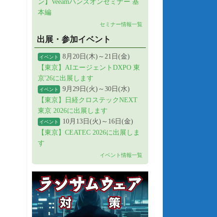
ン】Veeamハンズオンセミナー 基
本編
セミナー情報一覧
出展・参加イベント
8月20日(木)～21日(金)
イベント
【東京】AIエージェントDXPO 東
京'26に出展します
9月29日(火)～30日(水)
イベント
【東京】日経クロステックNEXT
東京 2026に出展します
10月13日(火)～16日(金)
イベント
【東京】CEATEC 2026に出展しま
す
イベント情報一覧