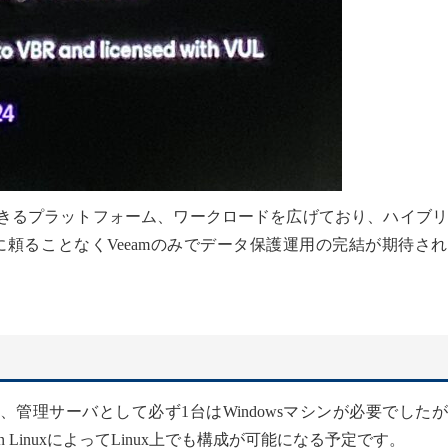
護できるプラットフォーム、ワークロードを広げており、ハイブ
頼ることなくVeeamのみでデータ保護運用の完結が期待さ
cationでは、管理サーバとして必ず1台はWindowsマシンが必要でした
ication on LinuxによってLinux上でも構成が可能になる予定です。