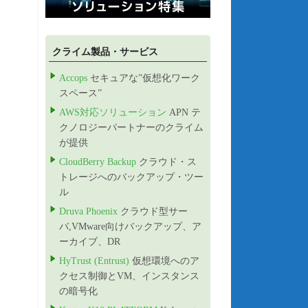
クライム製品・サービス
Accops
セキュアな”仮想化ワーク
スペース”
AWS対応ソリューション
APN テ
クノロジーパートナーのクライム
が提供
CloudBerry Backup
クラウド・ス
トレージへのバックアップ・ツー
ル
Druva Phoenix
クラウド型サー
バ,VMware向けバックアップ、ア
ーカイブ、DR
HyTrust (Entrust)
仮想環境へのア
クセス制御とVM、インスタンス
の暗号化