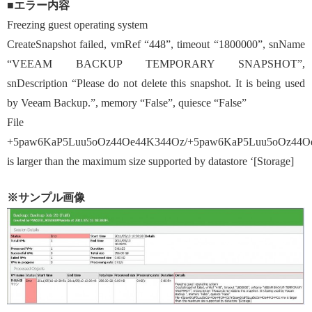
■エラー内容
Freezing guest operating system
CreateSnapshot failed, vmRef “448”, timeout “1800000”, snName
“VEEAM BACKUP TEMPORARY SNAPSHOT”,
snDescription “Please do not delete this snapshot. It is being used
by Veeam Backup.”, memory “False”, quiesce “False”
File
+5paw6KaP5Luu5oOz44Oe44K344Oz/+5paw6KaP5Luu5oOz44O
is larger than the maximum size supported by datastore ‘[Storage]
※サンプル画像