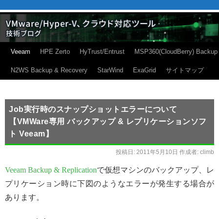
Veeam
HPE Zerto
HyTrust/Entrust
MSP360(CloudBerry) Backup
N2WS Backup & Recovery
StarWind
ExaGrid
サイトマップ
Job実行時のスナップショットエラーについて
【VMWare専用 バックアップ & レプリケーションソフ
ト Veeam】
投稿日:
2011年5月10日
作成者:
climb
Veeam Backup & Replication
で仮想マシンのバックアップ、レ
プリケーション時に下図のようなエラーが発生する場合が
あります。