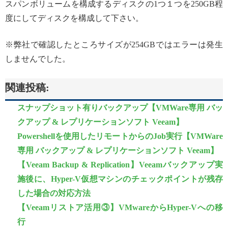
スパンボリュームを構成するディスクの1つ１つを250GB程
度にしてディスクを構成して下さい。
※弊社で確認したところサイズが254GBではエラーは発生
しませんでした。
関連投稿:
スナップショット有りバックアップ【VMWare専用 バッ
クアップ & レプリケーションソフト Veeam】
Powershellを使用したリモートからのJob実行【VMWare
専用 バックアップ & レプリケーションソフト Veeam】
【Veeam Backup & Replication】Veeamバックアップ実
施後に、Hyper-V仮想マシンのチェックポイントが残存
した場合の対応方法
【Veeamリストア活用③】VMwareからHyper-Vへの移
行