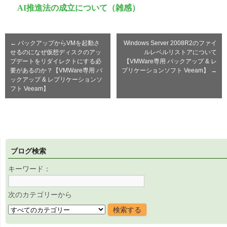
AI推進法の成立について（雑感）
←
バックアップからVMを起動さ
Windows Server 2008R2のファイ
せるのになぜ仮想ディスクのアッ
ルレベルリストアについて
プデートをリダイレクトにする必
【VMWare専用 バックアップ & レ
要があるのか？【VMWare専用 バ
プリケーションソフト Veeam】
→
ックアップ & レプリケーションソ
フト Veeam】
ブログ検索
キーワード：
次のカテゴリーから