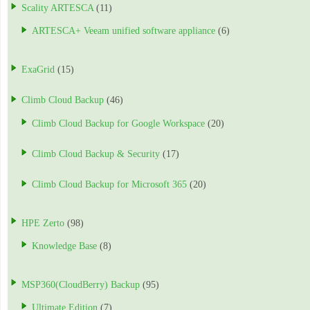
Scality ARTESCA
(11)
ARTESCA+ Veeam unified software appliance
(6)
ExaGrid
(15)
Climb Cloud Backup
(46)
Climb Cloud Backup for Google Workspace
(20)
Climb Cloud Backup & Security
(17)
Climb Cloud Backup for Microsoft 365
(20)
HPE Zerto
(98)
Knowledge Base
(8)
MSP360(CloudBerry) Backup
(95)
Ultimate Edition
(7)