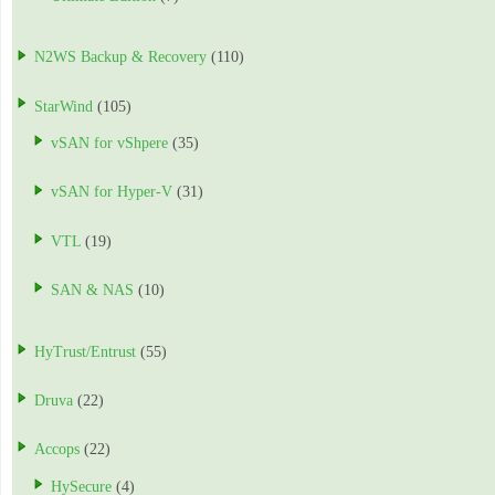
N2WS Backup & Recovery
(110)
StarWind
(105)
vSAN for vShpere
(35)
vSAN for Hyper-V
(31)
VTL
(19)
SAN & NAS
(10)
HyTrust/Entrust
(55)
Druva
(22)
Accops
(22)
HySecure
(4)