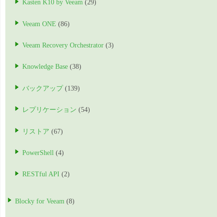
Kasten K10 by Veeam
(29)
Veeam ONE
(86)
Veeam Recovery Orchestrator
(3)
Knowledge Base
(38)
バックアップ
(139)
レプリケーション
(54)
リストア
(67)
PowerShell
(4)
RESTful API
(2)
Blocky for Veeam
(8)