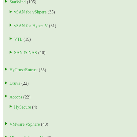
StarWind
(105)
vSAN for vShpere
(35)
vSAN for Hyper-V
(31)
VTL
(19)
SAN & NAS
(10)
HyTrust/Entrust
(55)
Druva
(22)
Accops
(22)
HySecure
(4)
VMware vSphere
(40)