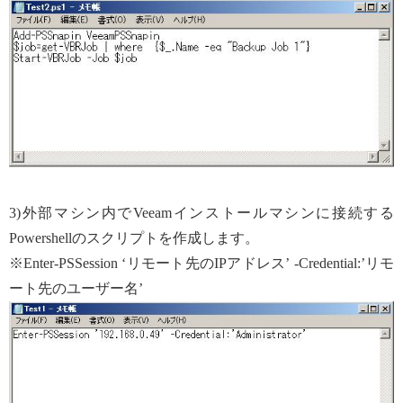
3)外部マシン内でVeeamインストールマシンに接続する
Powershellのスクリプトを作成します。
※Enter-PSSession ‘リモート先のIPアドレス’ -Credential:’リモ
ート先のユーザー名’