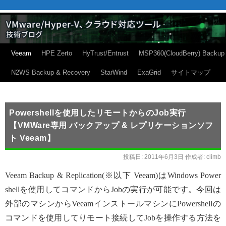
Veeam
HPE Zerto
HyTrust/Entrust
MSP360(CloudBerry) Backup
N2WS Backup & Recovery
StarWind
ExaGrid
サイトマップ
Powershellを使用したリモートからのJob実行
【VMWare専用 バックアップ & レプリケーションソフ
ト Veeam】
投稿日:
2011年6月3日
作成者:
climb
Veeam Backup & Replication(※以下 Veeam)はWindows Power
shellを使用してコマンドからJobの実行が可能です。今回は
外部のマシンからVeeamインストールマシンにPowershellの
コマンドを使用してりモート接続してJobを操作する方法を