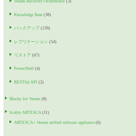
Veeam Recovery Orchestrator
(3)
Knowledge Base
(38)
バックアップ
(139)
レプリケーション
(54)
リストア
(67)
PowerShell
(4)
RESTful API
(2)
Blocky for Veeam
(8)
Scality ARTESCA
(11)
ARTESCA+ Veeam unified software appliance
(6)