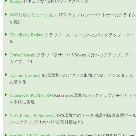
Accops
セキュアな”仮想化ワークスペース”
AWS対応ソリューション
APN テクノロジーパートナーのクライム
が提供
CloudBerry Backup
クラウド・ストレージへのバックアップ・ツー
ル
Druva Phoenix
クラウド型サーバ,VMware向けバックアップ、アー
カイブ、DR
HyTrust (Entrust)
仮想環境へのアクセス制御とVM、インスタンス
の暗号化
Kasten K10 PLATFORM
Kubernetes環境のバックアップとモビリテ
を手軽に実現
N2W Backup & Recovery
AWS環境でのデータ保護の構成管理ツー
(バックアップ/リカバリ/災害対策など)
StarWind VSAN for vSphere
vSphereハイパーバイザ間共有ストレー