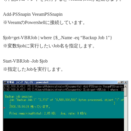
Add-PSSnapin VeeamPSSnapin
※VeeamのPowershellに接続しています。
$job=get-VBRJob | where {$_.Name -eq “Backup Job 1″}
※変数$jobに実行したいJob名を指定します。
Start-VBRJob -Job $job
※指定したJobを実行します。