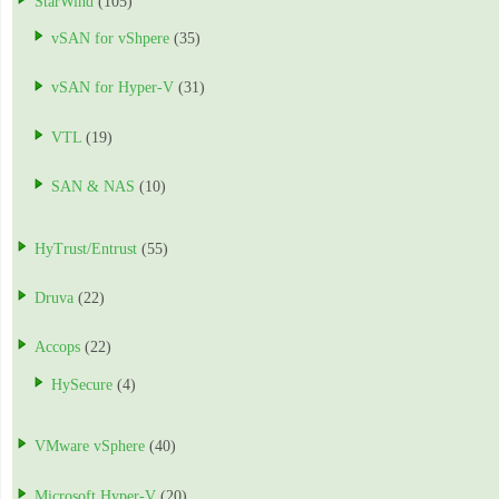
StarWind
(105)
vSAN for vShpere
(35)
vSAN for Hyper-V
(31)
VTL
(19)
SAN & NAS
(10)
HyTrust/Entrust
(55)
Druva
(22)
Accops
(22)
HySecure
(4)
VMware vSphere
(40)
Microsoft Hyper-V
(20)