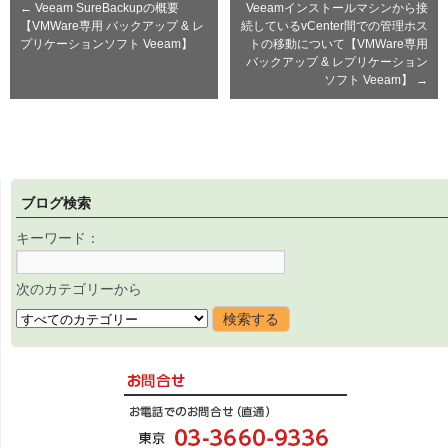
←
Veeam SureBackupの概要
Veeamインストールマシンから接
【VMWare専用 バックアップ & レ
続しているvCenter間での管理ホス
プリケーションソフト Veeam】
トの移動について【VMWare専用
バックアップ & レプリケーション
ソフト Veeam】
→
ブログ検索
キーワード：
次のカテゴリーから