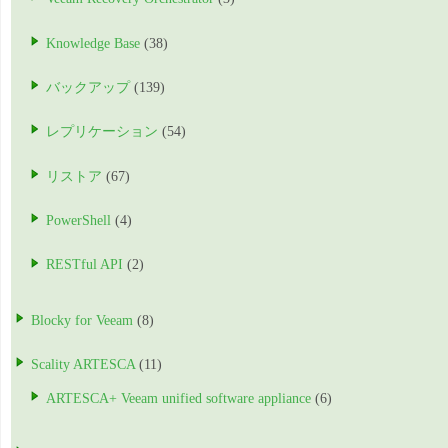
Knowledge Base
(38)
バックアップ
(139)
レプリケーション
(54)
リストア
(67)
PowerShell
(4)
RESTful API
(2)
Blocky for Veeam
(8)
Scality ARTESCA
(11)
ARTESCA+ Veeam unified software appliance
(6)