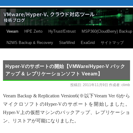
Veeam
HPE Zerto
HyTrust/Entrust
MSP360(CloudBerry) Backup
N2WS Backup & Recovery
StarWind
ExaGrid
サイトマップ
Hyper-Vのサポートの開始【VMWare/Hyper-V バック
アップ & レプリケーションソフト Veeam】
投稿日:
2011年11月9日
作成者:
climb
Veeam Backup & Replication Version6(※以下Veeam Ver 6)から
マイクロソフトのHyper-Vのサポートを開始しました。
Hyper-V上の仮想マシンのバックアップ、レプリケーショ
ン、リストアが可能になりました。