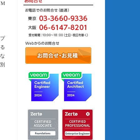
VM
レプ
する
な
に別