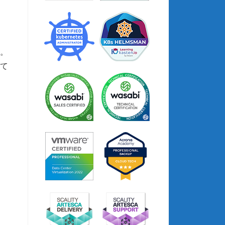
す。
して