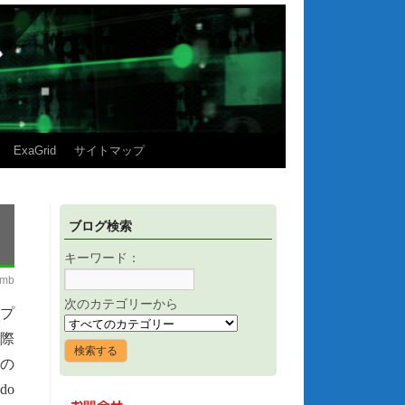
ExaGrid
サイトマップ
ブログ検索
キーワード：
imb
次のカテゴリーから
レプ
た際
Mの
do