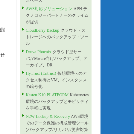
スペース”
AWS対応ソリューション
APN テ
クノロジーパートナーのクライム
が提供
状態
CloudBerry Backup
クラウド・ス
トレージへのバックアップ・ツー
ル
Druva Phoenix
クラウド型サー
ませ
バ,VMware向けバックアップ、ア
ーカイブ、DR
HyTrust (Entrust)
仮想環境へのア
クセス制御とVM、インスタンス
の暗号化
Kasten K10 PLATFORM
Kubernetes
環境のバックアップとモビリティ
を手軽に実現
N2W Backup & Recovery
AWS環境
でのデータ保護の構成管理ツール
(バックアップ/リカバリ/災害対策