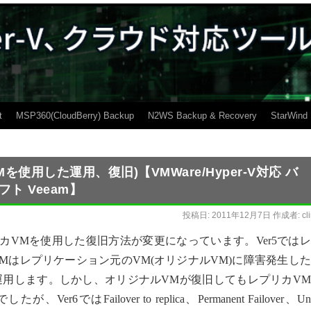
t
MSP360(CloudBerry) Backup
N2WS Backup & Recovery
StarWind
プリカVMを使用した運用、復旧)【VMWare/Hyper-V対応 バ
ト Veeam】
投稿日:
2011年12月7日
作成者:
cl
 Ver6よりレプリカVMを使用した復旧方法が変更になっています。Ver5では
Mはレプリケーション元のVM(オリジナルVM)に障害発生し
、起動し代理で運用します。しかし、オリジナルVMが復旧してもレプリカV
6ではFailover to replica、Permanent Failover、Un