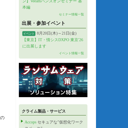
ン】Veeamハンズオンセミナー 基
本編
セミナー情報一覧
出展・参加イベント
8月20日(木)～21日(金)
イベント
【東京】IT・情シスDXPO 東京'26
に出展します
イベント情報一覧
クライム製品・サービス
ルの
Accops
セキュアな”仮想化ワーク