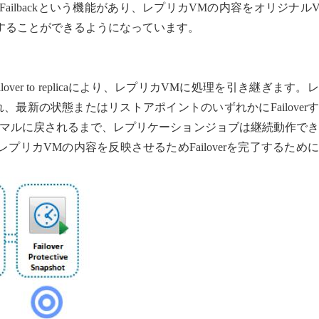
back、Undo Failbackという機能があり、レプリカVMの内容をオリジナル
することができるようになっています。
ver to replicaにより、レプリカVMに処理を引き継ぎます。
され、最新の状態またはリストアポイントのいずれかにFailover
マルに戻されるまで、レプリケーションジョブは継続動作でき
リカVMの内容を反映させるためFailoverを完了するため