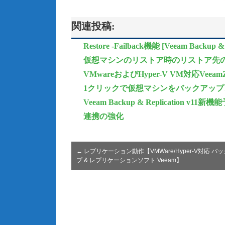
関連投稿:
Restore -Failback機能 [Veeam Backup & 
仮想マシンのリストア時のリストア先
VMwareおよびHyper-V VM対応VeeamZIP [
1クリックで仮想マシンをバックアップ、
Veeam Backup & Replicati
連携の強化
←
レプリケーション動作【VMWare/Hyper-V対応 バ
プ & レプリケーションソフト Veeam】