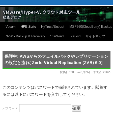
Veeam
HPE Zerto
HyTrust/Entrust
MSP360(CloudBerry) Backup
N2WS Backup & Recovery
StarWind
ExaGrid
サイトマップ
保護中: AWSからのフェイルバックやレプリケーション
の設定と流れ[ Zerto Virtual Replication (ZVR) 6.0]
投稿日:
2018年3月26日
作成者:
climb
このコンテンツはパスワードで保護されています。閲覧す
るには以下にパスワードを入力してください。
パスワード: