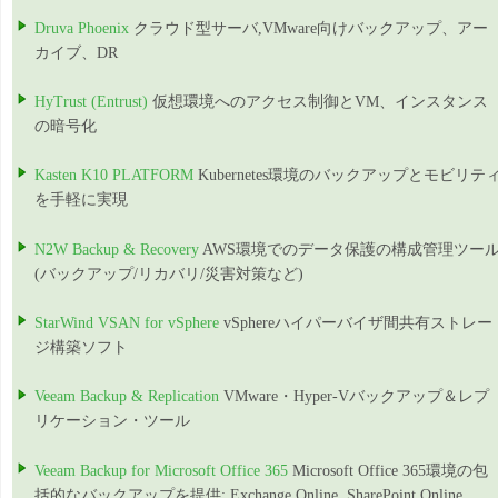
Druva Phoenix
クラウド型サーバ,VMware向けバックアップ、アー
カイブ、DR
HyTrust (Entrust)
仮想環境へのアクセス制御とVM、インスタンス
の暗号化
Kasten K10 PLATFORM
Kubernetes環境のバックアップとモビリテ
を手軽に実現
N2W Backup & Recovery
AWS環境でのデータ保護の構成管理ツー
(バックアップ/リカバリ/災害対策など)
StarWind VSAN for vSphere
vSphereハイパーバイザ間共有ストレー
ジ構築ソフト
Veeam Backup & Replication
VMware・Hyper-Vバックアップ＆レプ
リケーション・ツール
Veeam Backup for Microsoft Office 365
Microsoft Office 365環境の包
括的なバックアップを提供: Exchange Online, SharePoint Online,