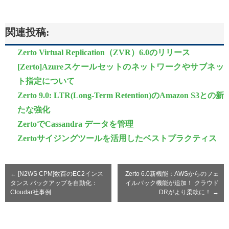
関連投稿:
Zerto Virtual Replication（ZVR）6.0のリリース
[Zerto]Azureスケールセットのネットワークやサブネッ
ト指定について
Zerto 9.0: LTR(Long-Term Retention)のAmazon S3との新
たな強化
ZertoでCassandra データを管理
Zertoサイジングツールを活用したベストプラクティス
←
[N2WS CPM]数百のEC2インス
Zerto 6.0新機能：AWSからのフェ
タンス バックアップを自動化：
イルバック機能が追加！ クラウド
Cloudar社事例
DRがより柔軟に！
→