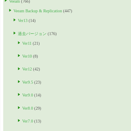
Veeam
(766)
Veeam Backup & Replication
(447)
Ver13
(14)
過去バージョン
(176)
Ver11
(21)
Ver10
(8)
Ver12
(42)
Ver9.5
(23)
Ver9.0
(14)
Ver8.0
(29)
Ver7.0
(13)