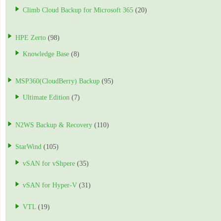
Climb Cloud Backup for Microsoft 365
(20)
HPE Zerto
(98)
Knowledge Base
(8)
MSP360(CloudBerry) Backup
(95)
Ultimate Edition
(7)
N2WS Backup & Recovery
(110)
StarWind
(105)
vSAN for vShpere
(35)
vSAN for Hyper-V
(31)
VTL
(19)