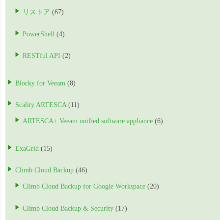
リストア
(67)
PowerShell
(4)
RESTful API
(2)
Blocky for Veeam
(8)
Scality ARTESCA
(11)
ARTESCA+ Veeam unified software appliance
(6)
ExaGrid
(15)
Climb Cloud Backup
(46)
Climb Cloud Backup for Google Workspace
(20)
Climb Cloud Backup & Security
(17)