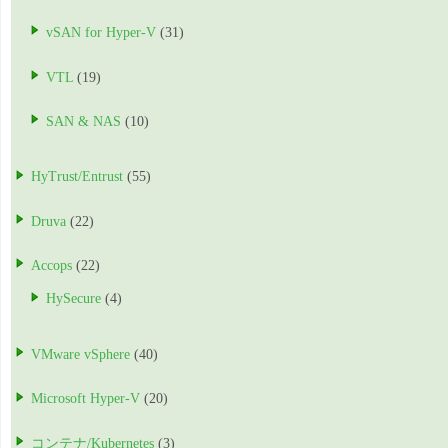
vSAN for Hyper-V
(31)
VTL
(19)
SAN & NAS
(10)
HyTrust/Entrust
(55)
Druva
(22)
Accops
(22)
HySecure
(4)
VMware vSphere
(40)
Microsoft Hyper-V
(20)
コンテナ/Kubernetes
(3)