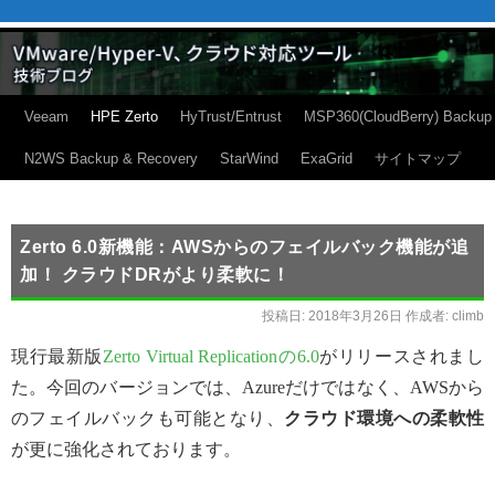
Veeam
HPE Zerto
HyTrust/Entrust
MSP360(CloudBerry) Backup
N2WS Backup & Recovery
StarWind
ExaGrid
サイトマップ
Zerto 6.0新機能：AWSからのフェイルバック機能が追
加！ クラウドDRがより柔軟に！
投稿日:
2018年3月26日
作成者:
climb
現行最新版
Zerto Virtual Replicationの6.0
がリリースされまし
た。今回のバージョンでは、Azureだけではなく、AWSから
のフェイルバックも可能となり、
クラウド環境への柔軟性
が更に強化されております。