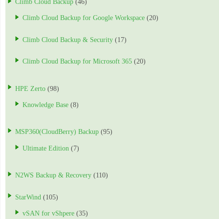
Climb Cloud Backup
(46)
Climb Cloud Backup for Google Workspace
(20)
Climb Cloud Backup & Security
(17)
Climb Cloud Backup for Microsoft 365
(20)
HPE Zerto
(98)
Knowledge Base
(8)
MSP360(CloudBerry) Backup
(95)
Ultimate Edition
(7)
N2WS Backup & Recovery
(110)
StarWind
(105)
vSAN for vShpere
(35)