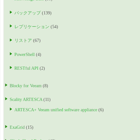
バックアップ
(139)
レプリケーション
(54)
リストア
(67)
PowerShell
(4)
RESTful API
(2)
Blocky for Veeam
(8)
Scality ARTESCA
(11)
ARTESCA+ Veeam unified software appliance
(6)
ExaGrid
(15)