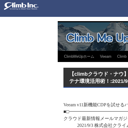
ClimbMeUpホーム
Veeam
Climb
【climbクラウド・ナウ】Clo
テナ環境活用術！:2021/
Veeam v11新機能CDPを
■□━━━━━━━━━━━━
クラウド最新情報メールマガジン
2021/9/3 株式会社クライム http