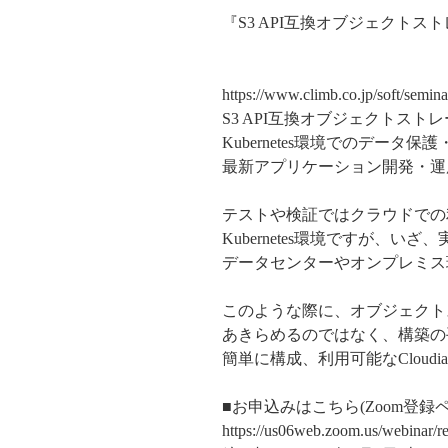
『S3 API互換オブジェクトス
で次世代アプリ
https://www.climb.co.jp/soft/sem
S3 API互換オブジェクトストレージを
Kubernetes環境でのデータ保護
最新アプリケーション開発・運
テストや検証ではクラウドでの
Kubernetes環境ですが、
データセンターやオンプレミス
このような際に、オブジェクトスト
あきらめるのではなく、構築の
簡単に構成、利用可能なCloudianと
■お申込みはこちら(Zoom登録
https://us06web.zoom.us/webi