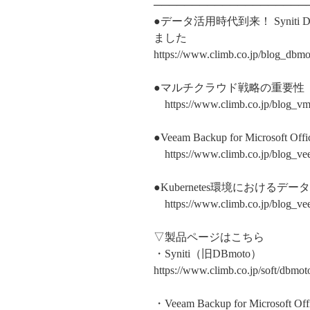
────────────────────
●データ活用時代到来！ Syniti Da
ました
https://www.climb.co.jp/blog_dbm
●マルチクラウド戦略の重要性
https://www.climb.co.jp/blog_
●Veeam Backup for Microsof
https://www.climb.co.jp/blog_ve
●Kubernetes環境における
https://www.climb.co.jp/blog_v
▽製品ページはこちら
・Syniti（旧DBmoto）
https://www.climb.co.jp/soft/dbm
・Veeam Backup for Microsoft Off