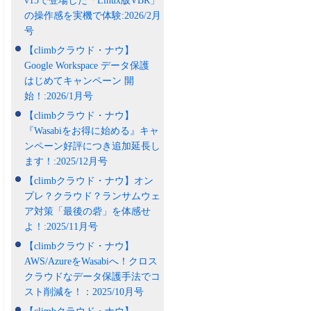
v13で登場した「Linux版VBR」
の操作感を実機で体験:2026/2月
号
【climbクラウド・ナウ】
Google Workspace データ保護
はじめてキャンペーン 開
始！:2026/1月号
【climbクラウド・ナウ】
『Wasabiをお得に始める』キャ
ンペーン好評につき追加延長し
ます！:2025/12月号
【climbクラウド・ナウ】オン
プレ？クラウド？ランサムウェ
ア対策「最後の砦」を体感せ
よ！:2025/11月号
【climbクラウド・ナウ】
AWS/AzureをWasabiへ！クロス
クラウドなデータ保護手法でコ
スト削減を！：2025/10月号