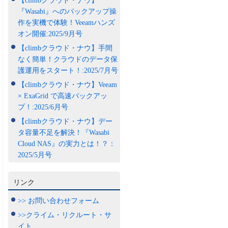
【climbクラウド・ナウ】
『Wasabi』へのバックアップ操
作を実機で体験！Veeamハンズ
オン開催:2025/9月号
【climbクラウド・ナウ】手間
なく簡単！クラウドのデータ保
護運用をスタート！:2025/7月号
【climbクラウド・ナウ】Veeam
× ExaGrid で高速バックアッ
プ！:2025/6月号
【climbクラウド・ナウ】デー
タ容量不足を解決！『Wasabi
Cloud NAS』の実力とは！？：
2025/5月号
リンク
>> お問い合わせフォーム
>>クライム・リクルート・サ
イト