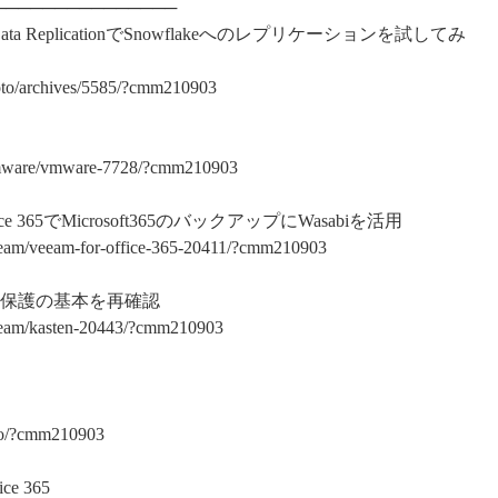
───────────────
ta ReplicationでSnowflakeへのレプリケーションを試してみ
oto/archives/5585/?cmm210903
vmware/vmware-7728/?cmm210903
t Office 365でMicrosoft365のバックアップにWasabiを活用
eam/veeam-for-office-365-20411/?cmm210903
データ保護の基本を再確認
eeam/kasten-20443/?cmm210903
oto/?cmm210903
ice 365