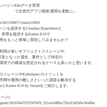
トレージ＋K8sデータ管理
開発/運用を柔軟に』
inar/2021/0907/?cmm210903
提供するCloudian HyperStoreと
・管理を提供するKasten K10で
用をもっと簡単に実現してみませんか？
利用が多いオブジェクトストレージや
いざ、実装となった場合、要件として特定の
環境での構成を想定されるケースも多いかと思います。
レージやKubernetes のメリットを
手間や運用の難しさといった課題を解決する
Kasten K10 by Veeamをご紹介します。
ページ)
nar/register/3616304793559/WN_D1wtxMBwT9ycEnEb6wWaMw