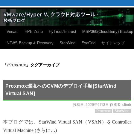
Veeam
HPE Zerto
HyTrust/Entrust
MSP360(CloudBerry) Backup
N2WS Backup & Recovery
StarWind
ExaGrid
サイトマップ
Proxmox
「
」タグアーカイブ
Proxmox環境へのCVMのデプロイ手順[StarWind
Virtual SAN]
投稿日:
2026年6月3日
作成者:
climb
Proxmox
StarWind
本ブログでは、StarWind Virtual SAN（VSAN）をController
Virtual Machine (さらに…)