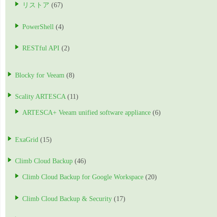
リストア
(67)
PowerShell
(4)
RESTful API
(2)
Blocky for Veeam
(8)
Scality ARTESCA
(11)
ARTESCA+ Veeam unified software appliance
(6)
ExaGrid
(15)
Climb Cloud Backup
(46)
Climb Cloud Backup for Google Workspace
(20)
Climb Cloud Backup & Security
(17)