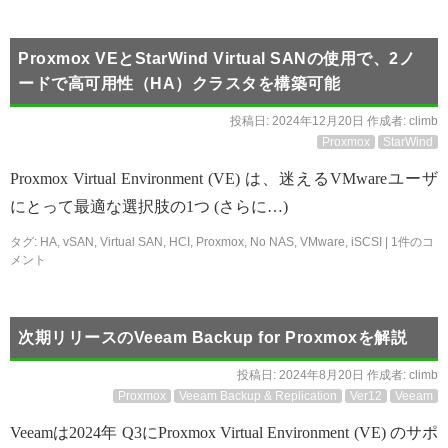
Proxmox VEとStarWind Virtual SANの使用で、2ノ
ードで高可用性（HA）クラスタを構築可能
投稿日:
2024年12月20日
作成者:
climb
Proxmox
StarWind
Proxmox Virtual Environment (VE) は、迷えるVMwareユーザ
にとって最適な選択肢の1つ (さらに…)
タグ:
HA
,
vSAN
,
Virtual SAN
,
HCI
,
Proxmox
,
No NAS
,
VMware
,
iSCSI
|
1件のコ
メント
次期リリースのVeeam Backup for Proxmoxを解説
投稿日:
2024年8月20日
作成者:
climb
Proxmox
Veeam Backup & Replication
Ver12
Veeam
Veeamは2024年 Q3にProxmox Virtual Environment (VE) のサポ