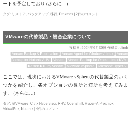
ートを予定しており (さらに…)
タグ:
リストア
,
バックアップ
,
移行
,
Proxmox
|
2件のコメント
VMwareの代替製品・競合企業について
投稿日:
2024年6月30日
作成者:
climb
Veeam Backup & Replication
Veeam Agent for Windows/Linux
Veeam
Backup for Nutanix AHV
Veeam
Veeam Backup for Oracle Linux KVM
Kasten K10 by Veeam
VMware vSphere
Microsoft Hyper-V
ここでは、現状におけるVMware vSphereの代替製品のいく
つかを紹介し、各オプションの長所と短所を考えてみま
す。 (さらに…)
タグ:
脱VMware
,
Citrix Hypervisor
,
RHV
,
Openshiift
,
Hyper-V
,
Proxmox
,
VirtualBox
,
Nutanix
|
4件のコメント