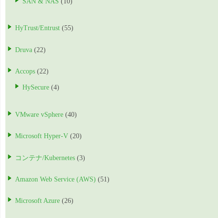
SAN & NAS
(10)
HyTrust/Entrust
(55)
Druva
(22)
Accops
(22)
HySecure
(4)
VMware vSphere
(40)
Microsoft Hyper-V
(20)
コンテナ/Kubernetes
(3)
Amazon Web Service (AWS)
(51)
Microsoft Azure
(26)