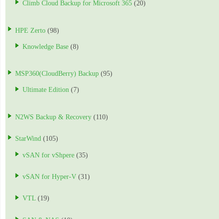
Climb Cloud Backup for Microsoft 365
(20)
HPE Zerto
(98)
Knowledge Base
(8)
MSP360(CloudBerry) Backup
(95)
Ultimate Edition
(7)
N2WS Backup & Recovery
(110)
StarWind
(105)
vSAN for vShpere
(35)
vSAN for Hyper-V
(31)
VTL
(19)