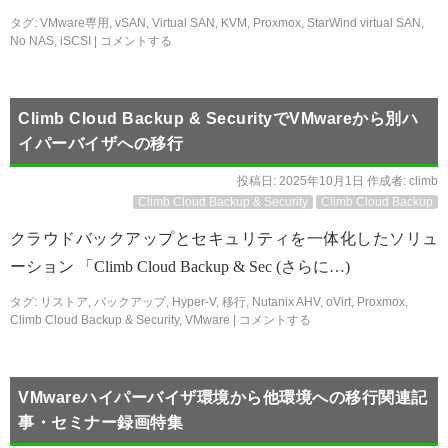
タグ:
VMware専用
,
vSAN
,
Virtual SAN
,
KVM
,
Proxmox
,
StarWind virtual SAN
,
No NAS
,
iSCSI
|
コメントする
Climb Cloud Backup & SecurityでVMwareから別ハ
イパーバイザへの移行
投稿日:
2025年10月1日
作成者:
climb
Climb Cloud Backup & Security
Climb Cloud Backup
クラウドバックアップとセキュリティを一体化したソリュ
ーション 「Climb Cloud Backup & Sec (さらに…)
タグ:
リストア
,
バックアップ
,
Hyper-V
,
移行
,
Nutanix AHV
,
oVirt
,
Proxmox
,
Climb Cloud Backup & Security
,
VMware
|
コメントする
VMwareハイパーバイザ環境から他環境への移行関連記
事・セミナー録画特集