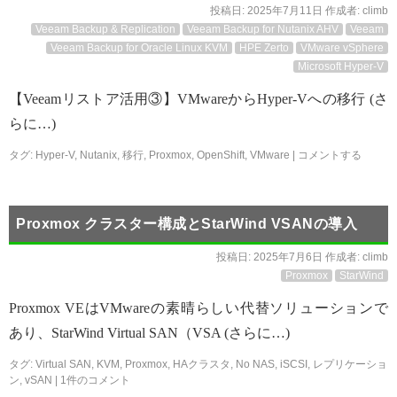
投稿日:
2025年7月11日
作成者:
climb
Veeam Backup & Replication
Veeam Backup for Nutanix AHV
Veeam
Veeam Backup for Oracle Linux KVM
HPE Zerto
VMware vSphere
Microsoft Hyper-V
【Veeamリストア活用③】VMwareからHyper-Vへの移行 (さ
らに…)
タグ:
Hyper-V
,
Nutanix
,
移行
,
Proxmox
,
OpenShift
,
VMware
|
コメントする
Proxmox クラスター構成とStarWind VSANの導入
投稿日:
2025年7月6日
作成者:
climb
Proxmox
StarWind
Proxmox VEはVMwareの素晴らしい代替ソリューションで
あり、StarWind Virtual SAN（VSA (さらに…)
タグ:
Virtual SAN
,
KVM
,
Proxmox
,
HAクラスタ
,
No NAS
,
iSCSI
,
レプリケーショ
ン
,
vSAN
|
1件のコメント