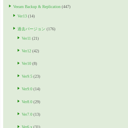
Veeam Backup & Replication
(447)
Ver13
(14)
過去バージョン
(176)
Ver11
(21)
Ver12
(42)
Ver10
(8)
Ver9.5
(23)
Ver9.0
(14)
Ver8.0
(29)
Ver7.0
(13)
Ver6.x
(31)