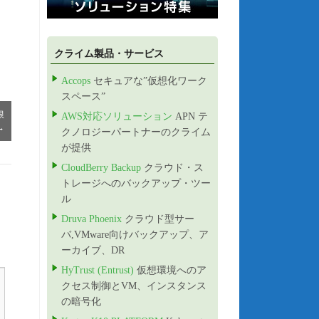
クライム製品・サービス
Accops
セキュアな”仮想化ワーク
スペース”
限
AWS対応ソリューション
APN テ
→
クノロジーパートナーのクライム
が提供
CloudBerry Backup
クラウド・ス
トレージへのバックアップ・ツー
ル
Druva Phoenix
クラウド型サー
バ,VMware向けバックアップ、ア
ーカイブ、DR
HyTrust (Entrust)
仮想環境へのア
クセス制御とVM、インスタンス
の暗号化