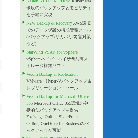
Kasten K10 PLATFORM
Kubernetes
環境のバックアップとモビリティ
を手軽に実現
N2W Backup & Recovery
AWS環境
でのデータ保護の構成管理ツール
(バックアップ/リカバリ/災害対策
など)
StarWind VSAN for vSphere
vSphereハイパーバイザ間共有ス
トレージ構築ソフト
Veeam Backup & Replication
VMware・Hyper-Vバックアップ＆
レプリケーション・ツール
Veeam Backup for Microsoft Office
365
Microsoft Office 365環境の包
括的なバックアップを提供:
Exchange Online, SharePoint
Online, OneDrive for Businessのバ
ックアップが可能