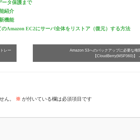
行/データ保護まで
新機能紹介
主な新機能
pを利用してのAmazon EC2にサーバ全体をリストア（復元）する方法
rストレー
Amazon S3へのバックアップに必要な権
【CloudBerry(MSP360)】
せん。
※
が付いている欄は必須項目です