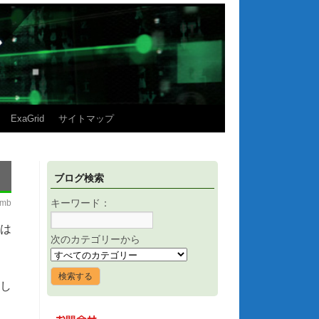
ExaGrid
サイトマップ
ブログ検索
imb
キーワード：
には
次のカテゴリーから
択し