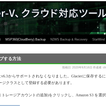
t
MSP360(CloudBerry) Backup
N2WS Backup & Recovery
StarWind
アップする方法
投稿日:
2020年9月16日
作成者:
cl
直接の保存はv6.3からサポートされなくなりました。Glacierに保存する
トレージクラスとして登録する必要があります。
ount(ストレージアカウントの追加)をクリックし、Amazon S3 を選