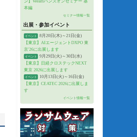
ン】Veeamハンズオンセミナー 基
本編
セミナー情報一覧
出展・参加イベント
8月20日(木)～21日(金)
イベント
【東京】AIエージェントDXPO 東
京'26に出展します
9月29日(火)～30日(水)
イベント
【東京】日経クロステックNEXT
東京 2026に出展します
10月13日(火)～16日(金)
イベント
【東京】CEATEC 2026に出展しま
す
イベント情報一覧