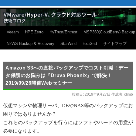
Veeam
HPE Zerto
HyTrust/Entrust
MSP360(CloudBerry) Backup
N2WS Backup & Recovery
StarWind
ExaGrid
サイトマップ
Amazon S3への直接バックアップでコスト削減！デー
タ保護のお悩みは『Druva Phoenix』で解決！
2019/09/26開催Webセミナー
投稿日:
2019年9月27日
作成者:
climb
仮想マシンや物理サーバ、DBやNAS等のバックアップにお
困りではありませんか？
これらのバックアップを行うにはソフトやハードの用意が
必要になります。