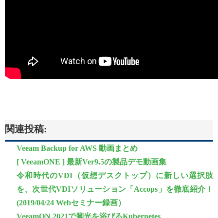
関連投稿:
Veeam Backup for AWS 動画まとめ
[ VeeamONE ] 最新Ver9.5の製品デモ動画集
令和時代のVDI（仮想デスクトップ）に新しい選択肢
を、次世代VDIソリューション「Accops」を徹底紹介！
(2019/04/24 Webセミナー録画）
VeeamON 2021で脚光を浴びるKubernetes