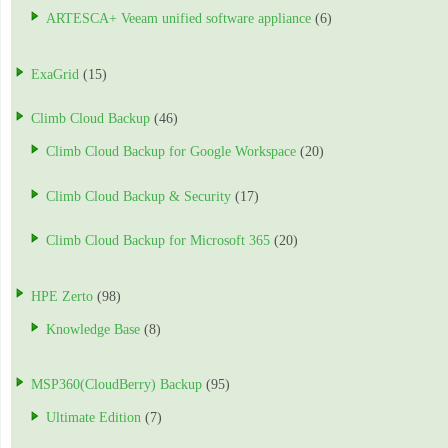
ARTESCA+ Veeam unified software appliance
(6)
ExaGrid
(15)
Climb Cloud Backup
(46)
Climb Cloud Backup for Google Workspace
(20)
Climb Cloud Backup & Security
(17)
Climb Cloud Backup for Microsoft 365
(20)
HPE Zerto
(98)
Knowledge Base
(8)
MSP360(CloudBerry) Backup
(95)
Ultimate Edition
(7)