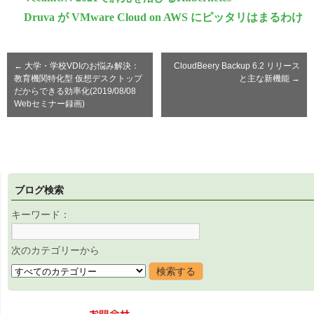
Druva が VMware Cloud on AWS にピッタリはまるわけ
←
大学・学校VDIのお悩み解決：
CloudBeery Backup 6.2 リリース
教育機関特化型 仮想デスクトップ
と主な新機能
→
だからできる効率化(2019/08/08
Webセミナー録画)
ブログ検索
キーワード：
次のカテゴリーから