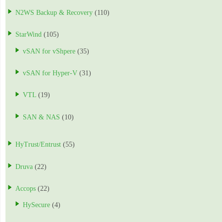
N2WS Backup & Recovery
(110)
StarWind
(105)
vSAN for vShpere
(35)
vSAN for Hyper-V
(31)
VTL
(19)
SAN & NAS
(10)
HyTrust/Entrust
(55)
Druva
(22)
Accops
(22)
HySecure
(4)