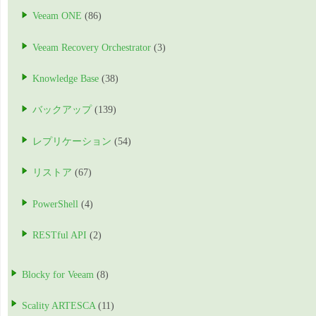
Veeam ONE
(86)
Veeam Recovery Orchestrator
(3)
Knowledge Base
(38)
バックアップ
(139)
レプリケーション
(54)
リストア
(67)
PowerShell
(4)
RESTful API
(2)
Blocky for Veeam
(8)
Scality ARTESCA
(11)