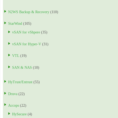
N2WS Backup & Recovery
(110)
StarWind
(105)
vSAN for vShpere
(35)
vSAN for Hyper-V
(31)
VTL
(19)
SAN & NAS
(10)
HyTrust/Entrust
(55)
Druva
(22)
Accops
(22)
HySecure
(4)