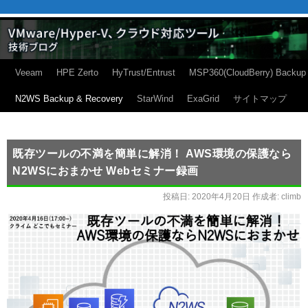
Veeam
HPE Zerto
HyTrust/Entrust
MSP360(CloudBerry) Backup
N2WS Backup & Recovery
StarWind
ExaGrid
サイトマップ
既存ツールの不満を簡単に解消！ AWS環境の保護なら
N2WSにおまかせ Webセミナー録画
投稿日:
2020年4月20日
作成者:
climb