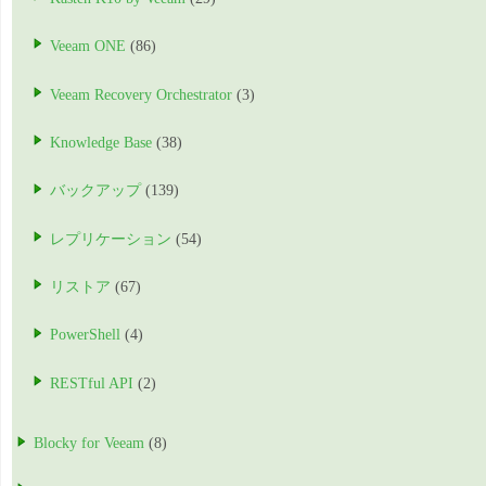
Veeam ONE
(86)
Veeam Recovery Orchestrator
(3)
Knowledge Base
(38)
バックアップ
(139)
レプリケーション
(54)
リストア
(67)
PowerShell
(4)
RESTful API
(2)
Blocky for Veeam
(8)