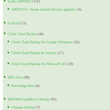
Scality ARTESCA
(11)
ARTESCA+ Veeam unified software appliance
(6)
ExaGrid
(15)
Climb Cloud Backup
(46)
Climb Cloud Backup for Google Workspace
(20)
Climb Cloud Backup & Security
(17)
Climb Cloud Backup for Microsoft 365
(20)
HPE Zerto
(98)
Knowledge Base
(8)
MSP360(CloudBerry) Backup
(95)
Ultimate Edition
(7)