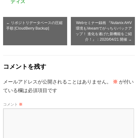
ティス
←
リポジトリデータベースの圧縮
Webセミナー録画 『Nutanix AHV
手順 [CloudBerry Backup]
環境もVeeamでがっちりバックア
ップ！ 進化を遂げた新機能をご紹
介！』：2020/04/21 開催
→
コメントを残す
メールアドレスが公開されることはありません。
※
が付い
ている欄は必須項目です
コメント
※