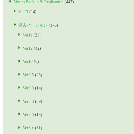
Veeam Backup & Replication
(447)
Ver13
(14)
過去バージョン
(176)
Ver11
(21)
Ver12
(42)
Ver10
(8)
Ver9.5
(23)
Ver9.0
(14)
Ver8.0
(29)
Ver7.0
(13)
Ver6.x
(31)