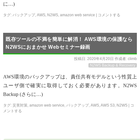
に…)
タグ:
バックアップ
,
AWS
,
N2WS
,
amazon web service
|
コメントする
既存ツールの不満を簡単に解消！ AWS環境の保護なら
N2WSにおまかせ Webセミナー録画
投稿日:
2020年4月20日
作成者:
climb
N2WS Backup & Recovery
AWS環境のバックアップは、責任共有モデルという性質上
ユーザ側で確実に取得しておく必要があります。N2WS
Backup (さらに…)
タグ:
災害対策
,
amazon web service
,
バックアップ
,
AWS
,
AWS S3
,
N2WS
|
コ
メントする