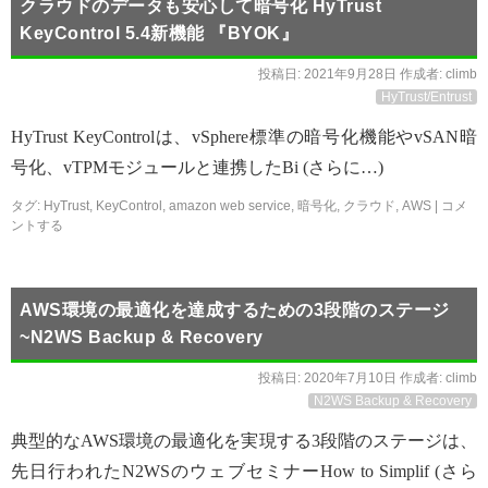
クラウドのデータも安心して暗号化 HyTrust
KeyControl 5.4新機能 『BYOK』
投稿日:
2021年9月28日
作成者:
climb
HyTrust/Entrust
HyTrust KeyControlは、vSphere標準の暗号化機能やvSAN暗
号化、vTPMモジュールと連携したBi (さらに…)
タグ:
HyTrust
,
KeyControl
,
amazon web service
,
暗号化
,
クラウド
,
AWS
|
コメ
ントする
AWS環境の最適化を達成するための3段階のステージ
~N2WS Backup & Recovery
投稿日:
2020年7月10日
作成者:
climb
N2WS Backup & Recovery
典型的なAWS環境の最適化を実現する3段階のステージは、
先日行われたN2WSのウェブセミナーHow to Simplif (さら