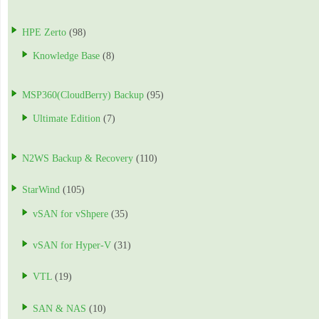
HPE Zerto
(98)
Knowledge Base
(8)
MSP360(CloudBerry) Backup
(95)
Ultimate Edition
(7)
N2WS Backup & Recovery
(110)
StarWind
(105)
vSAN for vShpere
(35)
vSAN for Hyper-V
(31)
VTL
(19)
SAN & NAS
(10)