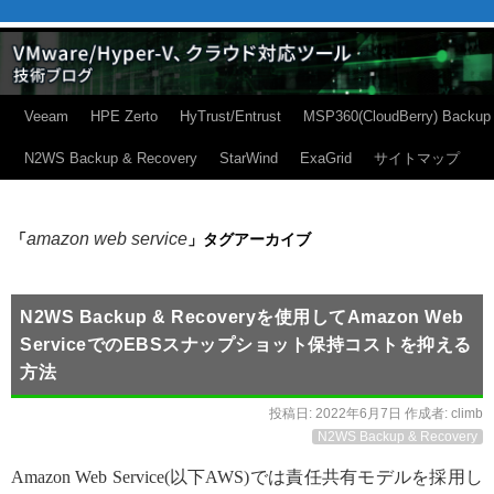
Veeam
HPE Zerto
HyTrust/Entrust
MSP360(CloudBerry) Backup
N2WS Backup & Recovery
StarWind
ExaGrid
サイトマップ
amazon web service
「
」タグアーカイブ
N2WS Backup & Recoveryを使用してAmazon Web
ServiceでのEBSスナップショット保持コストを抑える
方法
投稿日:
2022年6月7日
作成者:
climb
N2WS Backup & Recovery
Amazon Web Service(以下AWS)では責任共有モデルを採用し