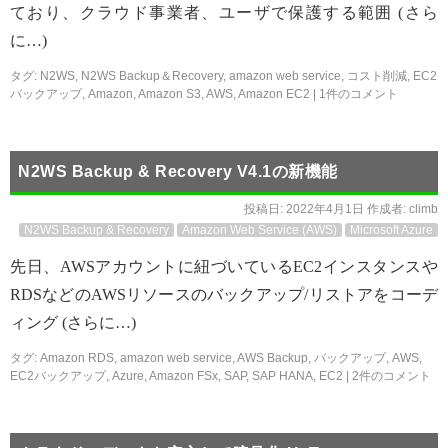
ており、クラウド事業者、ユーザで保護する範囲 (さら
に…)
タグ:
N2WS
,
N2WS Backup＆Recovery
,
amazon web service
,
コスト削減
,
EC2
バックアップ
,
Amazon
,
Amazon S3
,
AWS
,
Amazon EC2
|
1件のコメント
N2WS Backup & Recovery V4.1の新機能
投稿日:
2022年4月1日
作成者:
climb
N2WS Backup & Recovery
Amazon Web Service (AWS)
Microsoft Azure
先日、AWSアカウントに紐づいているEC2インスタンスや
RDSなどのAWSリソースのバックアップ/リストアをコーデ
ィング (さらに…)
タグ:
Amazon RDS
,
amazon web service
,
AWS Backup
,
バックアップ
,
AWS
,
EC2バックアップ
,
Azure
,
Amazon FSx
,
SAP
,
SAP HANA
,
EC2
|
2件のコメント