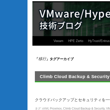
Veeam
HPE Zerto
HyTrust/Entrus
移行
「
」タグアーカイブ
Climb Cloud Backup & S
クラウドバックアップとセキュリティを一体化したソリ
タグ:
oVirt
,
Proxmox
,
Climb Cloud Backup & Security
,
VM