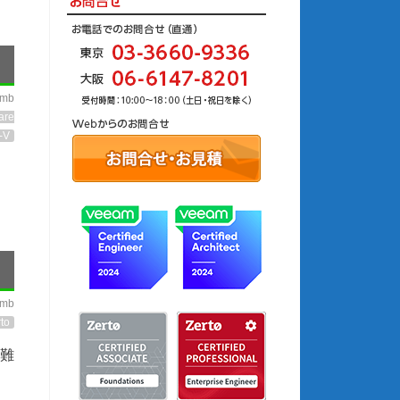
imb
are
-V
imb
to
え難