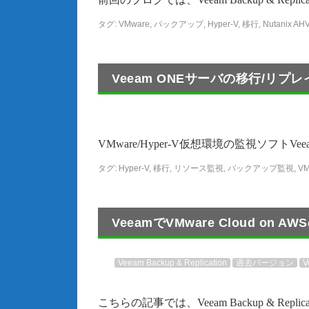
タグ:
VMware
,
バックアップ
,
Hyper-V
,
移行
,
Nutanix AH
Veeam ONEサーバの移行/リプ
VMware/Hyper-V仮想環境の監視ソフトVee
タグ:
Hyper-V
,
移行
,
リソース監視
,
バックアップ監視
,
VM
VeeamでVMware Cloud o
Veeam Backup & Replication
過去バージョン
V
こちらの記事では、Veeam Backup & Replica