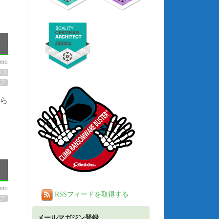
imb
リス
ア
さら
imb
RSSフィードを取得する
ア
メールマガジン登録