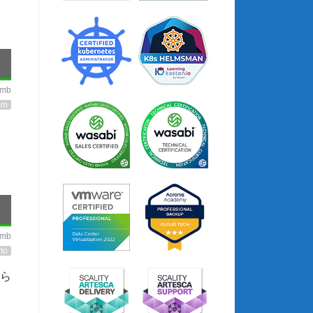
imb
am
imb
to
さら