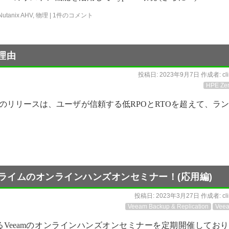
Nutanix AHV
,
物理
|
1件のコメント
の理由
投稿日:
2023年9月7日
作成者:
cl
HPE Zer
した。このリリースは、ユーザが信頼する低RPOとRTOを超えて、ラ
クライムのオンラインハンズオンセミナー！(応用編)
投稿日:
2023年3月27日
作成者:
cl
Veeam Backup & Replication
Vee
Veeamのオンラインハンズオンセミナーを定期開催してお