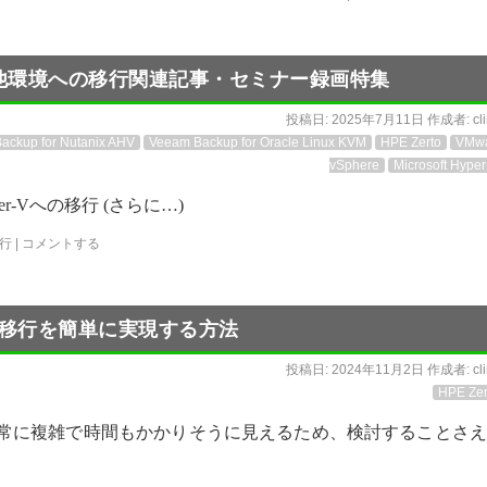
ら他環境への移行関連記事・セミナー録画特集
投稿日:
2025年7月11日
作成者:
cl
ackup for Nutanix AHV
Veeam Backup for Oracle Linux KVM
HPE Zerto
VMw
vSphere
Microsoft Hyper
er-Vへの移行 (さらに…)
行
|
コメントする
-Vへの移行を簡単に実現する方法
投稿日:
2024年11月2日
作成者:
cl
HPE Zer
行は、非常に複雑で時間もかかりそうに見えるため、検討することさ