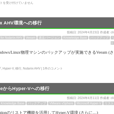
トを受け付けていません
ix AHV環境への移行
投稿日:
2024年4月23日
作成者:
cl
for Nutanix AHV
Veeam
過去バージョン
Knowledge Base
バックアップ
ト
indows/Linux物理マシンのバックアップが実施できるVeeam (
プ
,
Hyper-V
,
移行
,
Nutanix AHV
|
1件のコメント
eからHyper-Vへの移行
投稿日:
2024年4月11日
作成者:
cl
Knowledge Base
バックアップ
VMware vSphere
Microsoft Hyper-V
リスト
licationのリストア機能を活用してHyper-V環境 (さらに…)