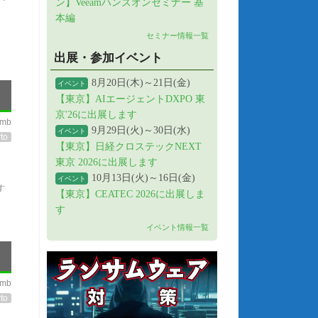
ン】Veeamハンズオンセミナー 基
本編
セミナー情報一覧
出展・参加イベント
8月20日(木)～21日(金)
イベント
【東京】AIエージェントDXPO 東
京'26に出展します
imb
9月29日(火)～30日(水)
イベント
to
【東京】日経クロステックNEXT
東京 2026に出展します
10月13日(火)～16日(金)
イベント
す
【東京】CEATEC 2026に出展しま
す
イベント情報一覧
imb
to