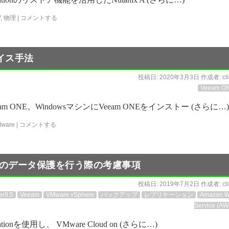
V
,
物理
|
コメントする
レイス手法
投稿日:
2020年3月3日
作成者:
cl
Veeam O
am ONE。WindowsマシンにVeeam ONEをインストー (さらに…)
ware
|
コメントする
n AWSのデータ保護を行う際の考慮事項
投稿日:
2019年7月2日
作成者:
cl
er9.5
Veeam
VMware vSphere
バックアップ
レプリケーション
Amazon 
Service (AW
tionを使用し、 VMware Cloud on (さらに…)