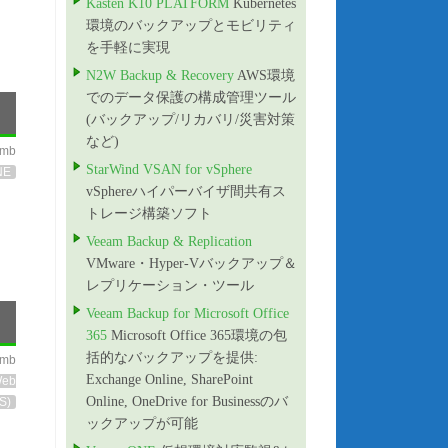
Kasten K10 PLATFORM
Kubernetes
環境のバックアップとモビリティ
を手軽に実現
N2W Backup & Recovery
AWS環境
でのデータ保護の構成管理ツール
(バックアップ/リカバリ/災害対策
など)
imb
StarWind VSAN for vSphere
NE
vSphereハイパーバイザ間共有ス
トレージ構築ソフト
Veeam Backup & Replication
VMware・Hyper-Vバックアップ＆
レプリケーション・ツール
Veeam Backup for Microsoft Office
365
Microsoft Office 365環境の包
括的なバックアップを提供:
imb
Exchange Online, SharePoint
Web
Online, OneDrive for Businessのバ
S)
ックアップが可能