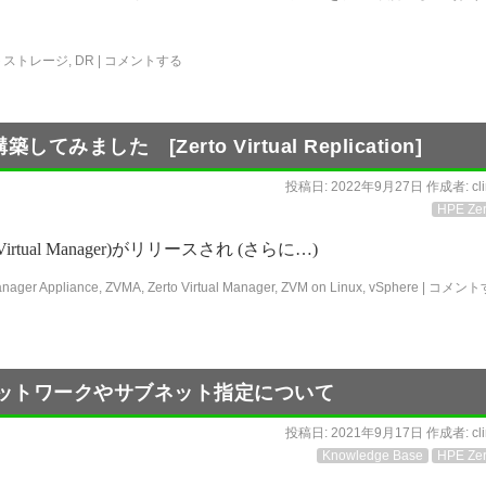
トストレージ
,
DR
|
コメントする
構築してみました [Zerto Virtual Replication]
投稿日:
2022年9月27日
作成者:
cl
HPE Zer
to Virtual Manager)がリリースされ (さらに…)
Manager Appliance
,
ZVMA
,
Zerto Virtual Manager
,
ZVM on Linux
,
vSphere
|
コメント
トのネットワークやサブネット指定について
投稿日:
2021年9月17日
作成者:
cl
Knowledge Base
HPE Zer