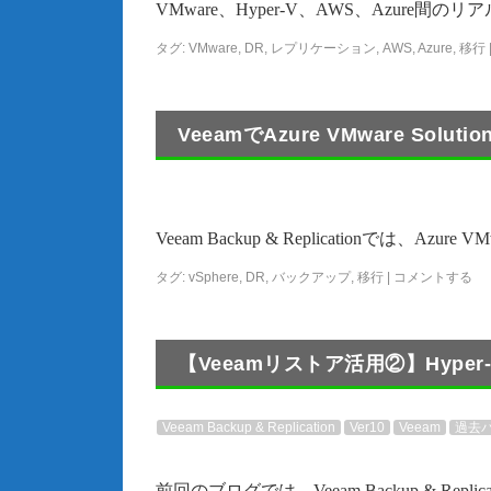
VMware、Hyper-V、AWS、Azure間のリ
タグ:
VMware
,
DR
,
レプリケーション
,
AWS
,
Azure
,
移行
VeeamでAzure VMware So
Veeam Backup & Replicationでは、Azure V
タグ:
vSphere
,
DR
,
バックアップ
,
移行
|
コメントする
【Veeamリストア活用②】Hyper
Veeam Backup & Replication
Ver10
Veeam
過去
前回のブログでは、Veeam Backup & Repl