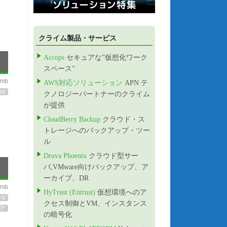
クライム製品・サービス
Accops
セキュアな”仮想化ワーク
スペース”
imb
AWS対応ソリューション
APN テ
re
クノロジーパートナーのクライム
が提供
CloudBerry Backup
クラウド・ス
トレージへのバックアップ・ツー
ル
Druva Phoenix
クラウド型サー
バ,VMware向けバックアップ、ア
ーカイブ、DR
imb
HyTrust (Entrust)
仮想環境へのア
-V
クセス制御とVM、インスタンス
ア
の暗号化