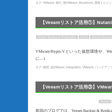
タグ:
VMware
,
移行
,
脱VMware
,
Broadcom
,
買収
|
コメン
【Veeamリストア活用①】Nutan
Veeam Backup & Replication
Ver10
Veeam Backup 
VMware/Hyper-Vといった仮想環境や、W
に…)
タグ:
物理
,
脱VMware
,
Integration
,
VMware
,
バックアッ
【Veeamリストア活用③】VMwar
Veeam
前回のブログでは、Veeam Backup & Rep