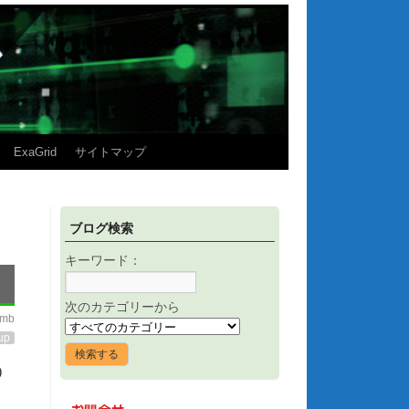
ExaGrid
サイトマップ
ブログ検索
キーワード：
次のカテゴリーから
imb
up
)