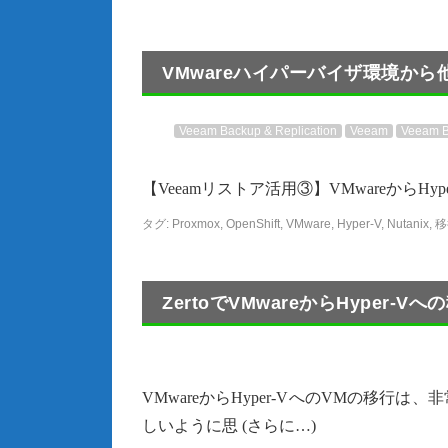
VMwareハイパーバイザ環境か
Veeam Backup & Replication
Veeam
Veeam B
【Veeamリストア活用③】VMwareからHyp
タグ:
Proxmox
,
OpenShift
,
VMware
,
Hyper-V
,
Nutanix
,
移
ZertoでVMwareからHyper
VMwareからHyper-VへのVMの移
しいように思 (さらに…)