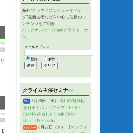
海外”クラウドコンピューティン
グ”最新技術などを中心に注目のコ
ンテンツをご紹介
バックナンバー [climbクラウド・ナ
ウ]
imb
to
ンサ
クライム主催セミナー
8月26日（水）
運用の複雑化
Web
を解消！バックアップ・EDR・
imb
RMMを統合したClimb Cloud
am
Backup & Security
8月27日（木）
【オンライ
セミナー
りま