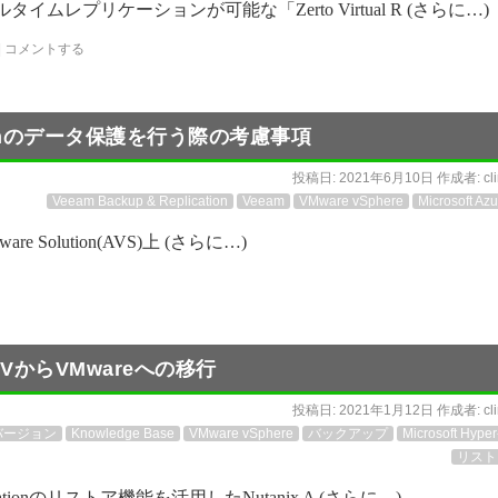
アルタイムレプリケーションが可能な「Zerto Virtual R (さらに…)
|
コメントする
lutionのデータ保護を行う際の考慮事項
投稿日:
2021年6月10日
作成者:
cl
Veeam Backup & Replication
Veeam
VMware vSphere
Microsoft Azu
Mware Solution(AVS)上 (さらに…)
-VからVMwareへの移行
投稿日:
2021年1月12日
作成者:
cl
バージョン
Knowledge Base
VMware vSphere
バックアップ
Microsoft Hyper
リスト
icationのリストア機能を活用したNutanix A (さらに…)