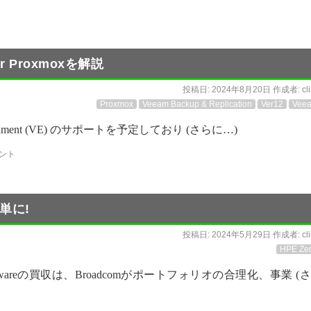
r Proxmoxを解説
投稿日:
2024年8月20日
作成者:
cl
Proxmox
Veeam Backup & Replication
Ver12
Vee
Environment (VE) のサポートを予定しており (さらに…)
ント
単に!
投稿日:
2024年5月29日
作成者:
cl
HPE Zer
VMwareの買収は、Broadcomがポートフォリオの合理化、事業 (