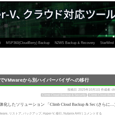
t
MSP360(CloudBerry) Backup
N2WS Backup & Recovery
StarWind
ecurityでVMwareから別ハイパーバイザへの移行
投稿日:
2025年10月1日
作成者:
cl
Climb Cloud Backup & Security
Climb Cloud Back
ューション 「Climb Cloud Backup & Sec (さらに…
ware
,
リストア
,
バックアップ
,
Hyper-V
,
移行
,
Nutanix AHV
|
コメントする