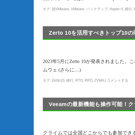
タグ:
脱VMware
,
VMware
,
バックアップ
,
Hyper-V
,
移行
,
Zerto 10を活用すべきトップ10
2023年5月にZerto 10が発表されま
ムウェ (さらに…)
タグ:
Zerto10
,
移行
,
RTO
,
RPO
,
ZVMA
|
コメントする
Veeamの最新機能も操作可能！
クライムでは全国どこからでも参加できる