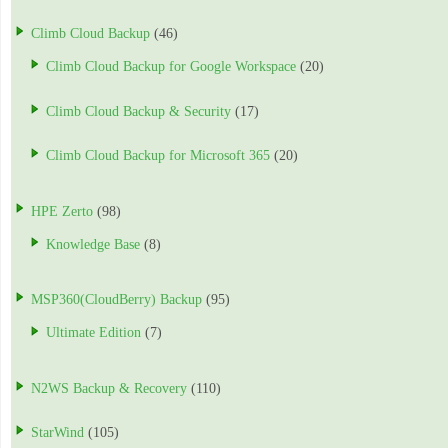
Climb Cloud Backup
(46)
Climb Cloud Backup for Google Workspace
(20)
Climb Cloud Backup & Security
(17)
Climb Cloud Backup for Microsoft 365
(20)
HPE Zerto
(98)
Knowledge Base
(8)
MSP360(CloudBerry) Backup
(95)
Ultimate Edition
(7)
N2WS Backup & Recovery
(110)
StarWind
(105)