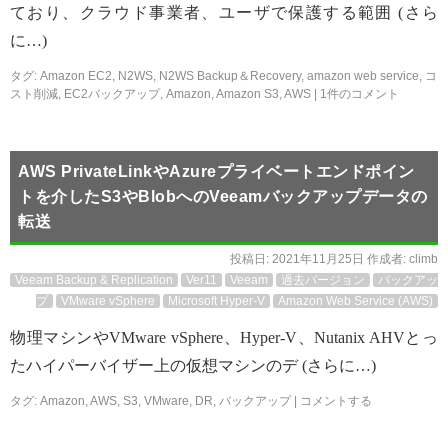
ており、クラウド事業者、ユーザで保護する範囲 (さら
に…)
タグ:
Amazon EC2
,
N2WS
,
N2WS Backup＆Recovery
,
amazon web service
,
コ
スト削減
,
EC2バックアップ
,
Amazon
,
Amazon S3
,
AWS
|
1件のコメント
AWS PrivateLinkやAzureプライベートエンドポイン
トを介したS3やBlobへのVeeamバックアップデータの
転送
投稿日:
2021年11月25日
作成者:
climb
Veeam Backup & Replication
Ver11
Veeam
過去バージョン
バックアッ
プ
VMware vSphere
Microsoft Hyper-V
Amazon Web Service (AWS)
物理マシンやVMware vSphere、Hyper-V、Nutanix AHVとっ
たハイパーバイザー上の仮想マシンのデ (さらに…)
タグ:
Amazon
,
AWS
,
S3
,
VMware
,
DR
,
バックアップ
|
コメントする