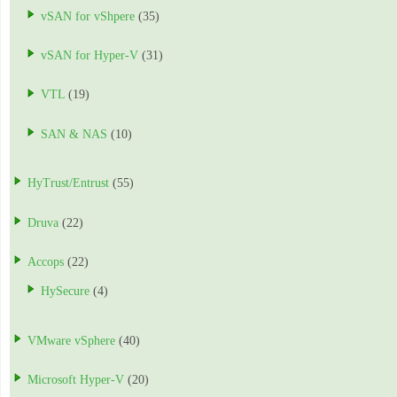
vSAN for vShpere
(35)
vSAN for Hyper-V
(31)
VTL
(19)
SAN & NAS
(10)
HyTrust/Entrust
(55)
Druva
(22)
Accops
(22)
HySecure
(4)
VMware vSphere
(40)
Microsoft Hyper-V
(20)