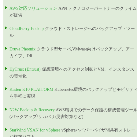
AWS対応ソリューション
APN テクノロジーパートナーのクライム
が提供
CloudBerry Backup
クラウド・ストレージへのバックアップ・ツー
ル
Druva Phoenix
クラウド型サーバ,VMware向けバックアップ、アー
カイブ、DR
HyTrust (Entrust)
仮想環境へのアクセス制御とVM、インスタンス
の暗号化
Kasten K10 PLATFORM
Kubernetes環境のバックアップとモビリテ
を手軽に実現
N2W Backup & Recovery
AWS環境でのデータ保護の構成管理ツー
(バックアップ/リカバリ/災害対策など)
StarWind VSAN for vSphere
vSphereハイパーバイザ間共有ストレー
ジ構築ソフト