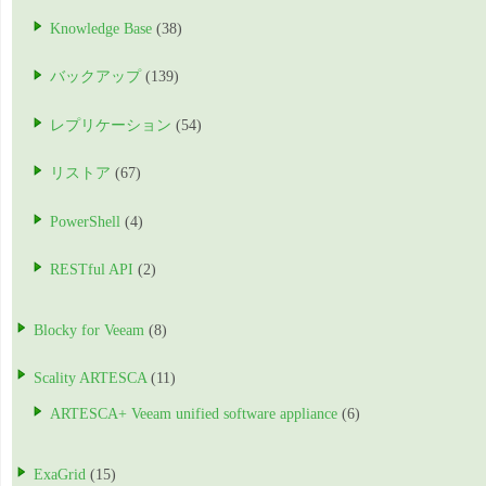
Knowledge Base
(38)
バックアップ
(139)
レプリケーション
(54)
リストア
(67)
PowerShell
(4)
RESTful API
(2)
Blocky for Veeam
(8)
Scality ARTESCA
(11)
ARTESCA+ Veeam unified software appliance
(6)
ExaGrid
(15)