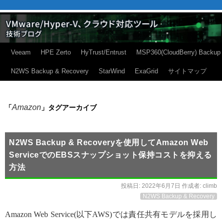
Veeam
HPE Zerto
HyTrust/Entrust
MSP360(CloudBerry) Backup
N2WS Backup & Recovery
StarWind
ExaGrid
サイトマップ
Amazon
「
」タグアーカイブ
N2WS Backup & Recoveryを使用してAmazon Web
ServiceでのEBSスナップショット保持コストを抑える
方法
投稿日:
2022年6月7日
作成者:
climb
N2WS Backup & Recovery
Amazon Web Service(以下AWS)では責任共有モデルを採用し