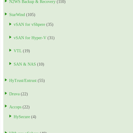
N2WS Backup & Recovery
(110)
StarWind
(105)
vSAN for vShpere
(35)
vSAN for Hyper-V
(31)
VTL
(19)
SAN & NAS
(10)
HyTrust/Entrust
(55)
Druva
(22)
Accops
(22)
HySecure
(4)