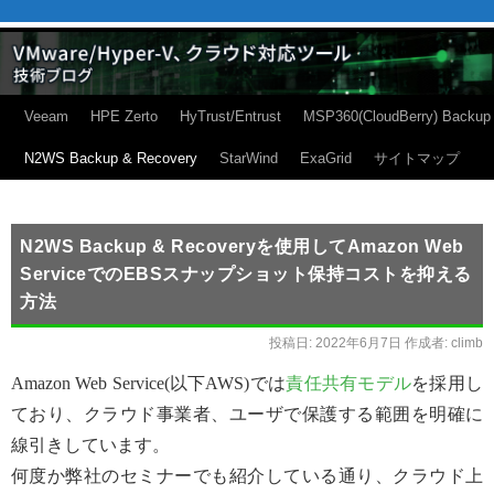
Veeam
HPE Zerto
HyTrust/Entrust
MSP360(CloudBerry) Backup
N2WS Backup & Recovery
StarWind
ExaGrid
サイトマップ
N2WS Backup & Recoveryを使用してAmazon Web
ServiceでのEBSスナップショット保持コストを抑える
方法
投稿日:
2022年6月7日
作成者:
climb
Amazon Web Service(以下AWS)では
責任共有モデル
を採用し
ており、クラウド事業者、ユーザで保護する範囲を明確に
線引きしています。
何度か弊社のセミナーでも紹介している通り、クラウド上