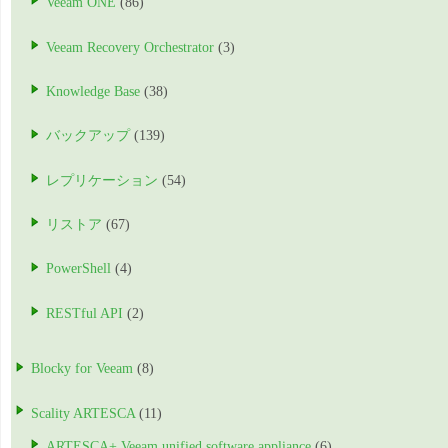
Veeam ONE
(86)
Veeam Recovery Orchestrator
(3)
Knowledge Base
(38)
バックアップ
(139)
レプリケーション
(54)
リストア
(67)
PowerShell
(4)
RESTful API
(2)
Blocky for Veeam
(8)
Scality ARTESCA
(11)
ARTESCA+ Veeam unified software appliance
(6)