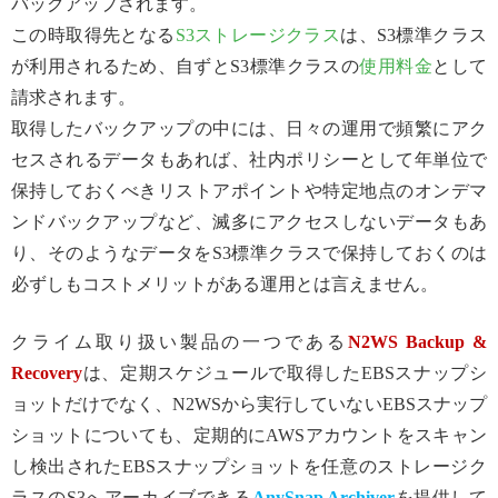
バックアップされます。
この時取得先となる
S3ストレージクラス
は、S3標準クラス
が利用されるため、自ずとS3標準クラスの
使用料金
として
請求されます。
取得したバックアップの中には、日々の運用で頻繁にアク
セスされるデータもあれば、社内ポリシーとして年単位で
保持しておくべきリストアポイントや特定地点のオンデマ
ンドバックアップなど、滅多にアクセスしないデータもあ
り、そのようなデータをS3標準クラスで保持しておくのは
必ずしもコストメリットがある運用とは言えません。
クライム取り扱い製品の一つである
N2WS Backup &
Recovery
は、定期スケジュールで取得したEBSスナップシ
ョットだけでなく、N2WSから実行していないEBSスナップ
ショットについても、定期的にAWSアカウントをスキャン
し検出されたEBSスナップショットを任意のストレージク
ラスのS3へアーカイブできる
AnySnap Archiver
を提供して