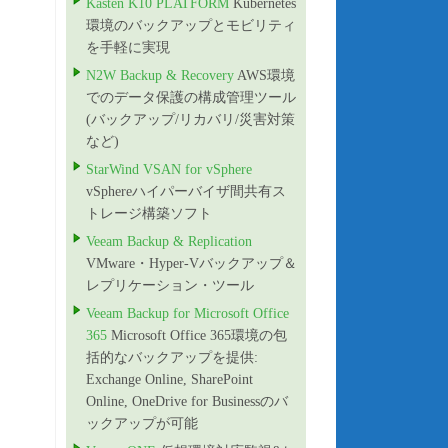
Kasten K10 PLATFORM
Kubernetes
環境のバックアップとモビリティ
を手軽に実現
N2W Backup & Recovery
AWS環境
でのデータ保護の構成管理ツール
(バックアップ/リカバリ/災害対策
など)
StarWind VSAN for vSphere
vSphereハイパーバイザ間共有ス
トレージ構築ソフト
Veeam Backup & Replication
VMware・Hyper-Vバックアップ＆
レプリケーション・ツール
Veeam Backup for Microsoft Office
365
Microsoft Office 365環境の包
括的なバックアップを提供:
Exchange Online, SharePoint
Online, OneDrive for Businessのバ
ックアップが可能