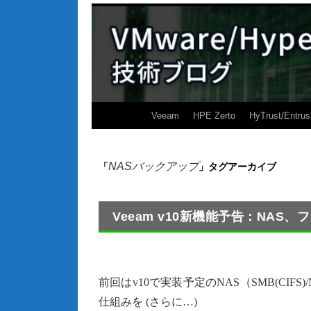
Veeam
HPE Zerto
HyTrust/Entrus
NASバックアップ
「
」タグアーカイブ
Veeam v10新機能予告：NA
前回はv10で実装予定のNAS（SMB(CI
仕組みを (さらに…)