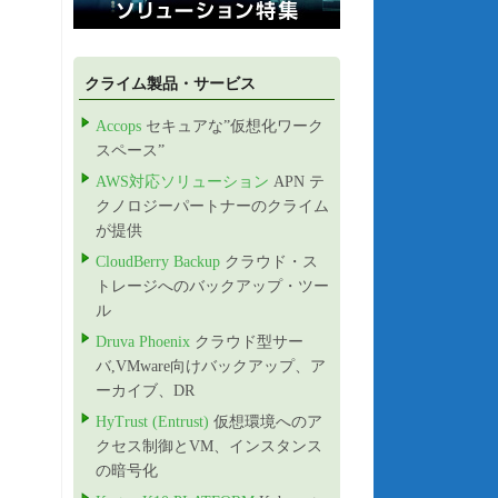
クライム製品・サービス
Accops
セキュアな”仮想化ワーク
スペース”
AWS対応ソリューション
APN テ
クノロジーパートナーのクライム
が提供
CloudBerry Backup
クラウド・ス
トレージへのバックアップ・ツー
ル
Druva Phoenix
クラウド型サー
バ,VMware向けバックアップ、ア
ーカイブ、DR
HyTrust (Entrust)
仮想環境へのア
クセス制御とVM、インスタンス
の暗号化