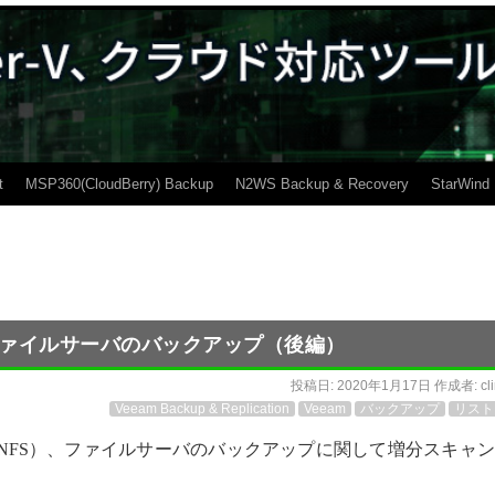
t
MSP360(CloudBerry) Backup
N2WS Backup & Recovery
StarWind
S、ファイルサーバのバックアップ（後編）
投稿日:
2020年1月17日
作成者:
cl
Veeam Backup & Replication
Veeam
バックアップ
リスト
FS)/NFS）、ファイルサーバのバックアップに関して増分スキャ