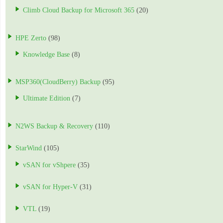
Climb Cloud Backup for Microsoft 365
(20)
HPE Zerto
(98)
Knowledge Base
(8)
MSP360(CloudBerry) Backup
(95)
Ultimate Edition
(7)
N2WS Backup & Recovery
(110)
StarWind
(105)
vSAN for vShpere
(35)
vSAN for Hyper-V
(31)
VTL
(19)