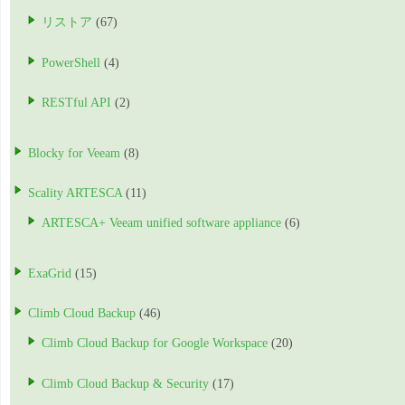
リストア
(67)
PowerShell
(4)
RESTful API
(2)
Blocky for Veeam
(8)
Scality ARTESCA
(11)
ARTESCA+ Veeam unified software appliance
(6)
ExaGrid
(15)
Climb Cloud Backup
(46)
Climb Cloud Backup for Google Workspace
(20)
Climb Cloud Backup & Security
(17)