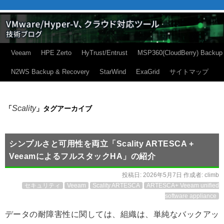
Veeam
HPE Zerto
HyTrust/Entrust
MSP360(CloudBerry) Backup
N2WS Backup & Recovery
StarWind
ExaGrid
サイトマップ
Scality
「
」タグアーカイブ
シンプルさと可用性を両立「Scality ARTESCA +
VeeamによるフルスタックHA」の紹介
投稿日:
2026年5月7日
作成者:
climb
セキュリティ
Veeam
Scality ARTESCA
ARTESCA+ Veeam unified
software appliance
データの耐障害性に関しては、組織は、単純なバックアッ