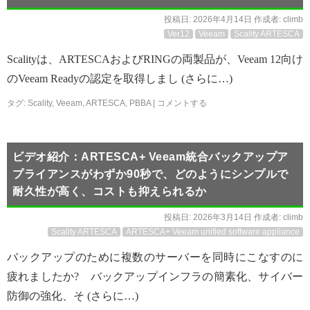
投稿日:
2026年4月14日
作成者:
climb
Ver12
Veeam
Scality ARTESCA
Scalityは、ARTESCAおよびRINGの両製品が、Veeam 12向け
のVeeam Readyの認定を取得しまし (さらに…)
タグ:
Scality
,
Veeam
,
ARTESCA
,
PBBA
|
コメントする
ビデオ紹介：ARTESCA+ Veeam統合バックアップア
プライアンスがわずか90秒で、どのようにシンプルで
耐久性が高く、コストも抑えられるか
投稿日:
2026年3月14日
作成者:
climb
Scality ARTESCA
ARTESCA+ Veeam unified software appliance
バックアップのために複数のサーバーを同時にこなすのに
疲れましたか? バックアップインフラの簡素化、サイバー
防御の強化、そ (さらに…)