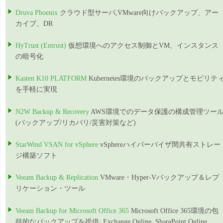
Druva Phoenix
クラウド型サーバ,VMware向けバックアップ、アー
カイブ、DR
HyTrust (Entrust)
仮想環境へのアクセス制御とVM、インスタンス
の暗号化
Kasten K10 PLATFORM
Kubernetes環境のバックアップとモビリテ
を手軽に実現
N2W Backup & Recovery
AWS環境でのデータ保護の構成管理ツー
(バックアップ/リカバリ/災害対策など)
StarWind VSAN for vSphere
vSphereハイパーバイザ間共有ストレー
ジ構築ソフト
Veeam Backup & Replication
VMware・Hyper-Vバックアップ＆レプ
リケーション・ツール
Veeam Backup for Microsoft Office 365
Microsoft Office 365環境の包
括的なバックアップを提供: Exchange Online, SharePoint Online,