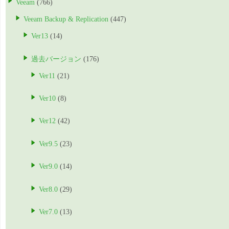
Veeam
(766)
Veeam Backup & Replication
(447)
Ver13
(14)
過去バージョン
(176)
Ver11
(21)
Ver10
(8)
Ver12
(42)
Ver9.5
(23)
Ver9.0
(14)
Ver8.0
(29)
Ver7.0
(13)