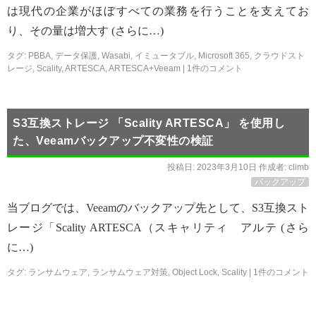
は現代の企業がほぼすべての業務を行うことを支えてお
り、その量は増大す (さらに…)
タグ:
PBBA
,
データ保護
,
Wasabi
,
イミュータブル
,
Microsoft 365
,
クラウドスト
レージ
,
Scality
,
ARTESCA
,
ARTESCA+Veeam
|
1件のコメント
S3互換ストレージ 「Scality ARTESCA」 を使用し
た、Veeamバックアップ不変性の検証
投稿日:
2023年3月10日
作成者:
climb
バックアップ
当ブログでは、Veeamのバックアップ先として、S3互換スト
レージ「Scality ARTESCA（スキャリティ アルテ (さら
に…)
タグ:
ランサムウェア
,
ランサムウェア対策
,
Object Lock
,
Scality
|
1件のコメント