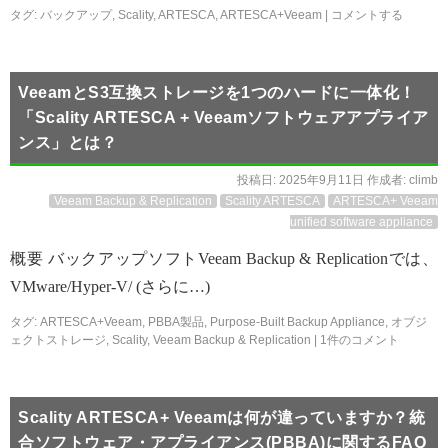
タグ:
バックアップ
,
Scality
,
ARTESCA
,
ARTESCA+Veeam
|
コメントする
VeeamとS3互換ストレージを1つのハードに一体化！
「Scality ARTESCA + Veeamソフトウェアアプライア
ンス」とは？
投稿日:
2025年9月11日
作成者:
climb
Veeam Backup & Replication
Scality ARTESCA
ARTESCA+ Veeam
unified software appliance
概要 バックアップソフトVeeam Backup & Replicationでは、
VMware/Hyper-V/ (さらに…)
タグ:
ARTESCA+Veeam
,
PBBA製品
,
Purpose-Built Backup Appliance
,
オブジ
ェクトストレージ
,
Scality
,
Veeam Backup & Replication
|
1件のコメント
Scality ARTESCA+ Veeamは何が違っていますか？統
合ソフトウェア・アプライアンス(PBBA)に関するFAQ