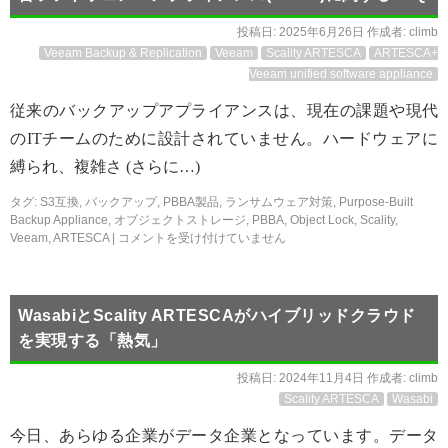
投稿日:
2025年6月26日
作成者:
climb
Veeam Backup & Replication
Veeam
Scality ARTESCA
ARTESCA+
Veeam unified software appliance
従来のバックアップアプライアンスは、現在の課題や現代
のITチームのために設計されていません。ハードウェアに
縛られ、複雑さ (さらに…)
タグ:
S3互換
,
バックアップ
,
PBBA製品
,
ランサムウェア対策
,
Purpose-Built
Backup Appliance
,
オブジェクトストレージ
,
PBBA
,
Object Lock
,
Scality
,
Veeam
,
ARTESCA
|
コメントを受け付けていません
WasabiとScality ARTESCAがハイブリッドクラウド
を実現する「熱気」
投稿日:
2024年11月4日
作成者:
climb
Scality ARTESCA
Wasabi
今日、あらゆる企業がデータ企業となっています。データ