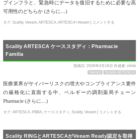
プインフラと、緊急時にデータを復旧するために必要な高
可用性のどちらか (さらに…)
タグ:
Scality
,
Veeam
,
ARTESCA
,
ARTESCA+Veeam
|
コメントする
Scality ARTESCA ケーススタディ：Pharmacie
Familia
投稿日:
2026年4月16日
作成者:
climb
Veeam
Scality ARTESCA
医療業界がサイバーリスクの増大やコンプライアンス要件
の厳格化に直面する中、ベルギーの調剤薬局チェーン
Pharmacie (さらに…)
タグ:
ARTESCA
,
PBBA
,
ケーススタディ
,
Scality
,
Veeam
|
コメントする
Scality RINGとARTESCAがVeeam Ready認定を取得