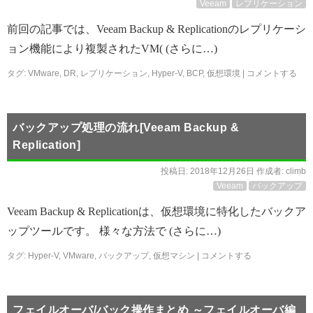
Veeam
レプリケーション
前回の記事では、Veeam Backup & Replicationのレプリケーシ
ョン機能により複製されたVM( (さらに…)
タグ:
VMware
,
DR
,
レプリケーション
,
Hyper-V
,
BCP
,
仮想環境
|
コメントする
バックアップ処理の流れ[Veeam Backup &
Replication]
投稿日:
2018年12月26日
作成者:
climb
Veeam
バックアップ
Veeam Backup & Replicationは、仮想環境に特化したバックア
ップツールです。 様々な方法で (さらに…)
タグ:
Hyper-V
,
VMware
,
バックアップ
,
仮想マシン
|
コメントする
フェイルオーバ/バック操作まとめ ～フェイルオーバ編