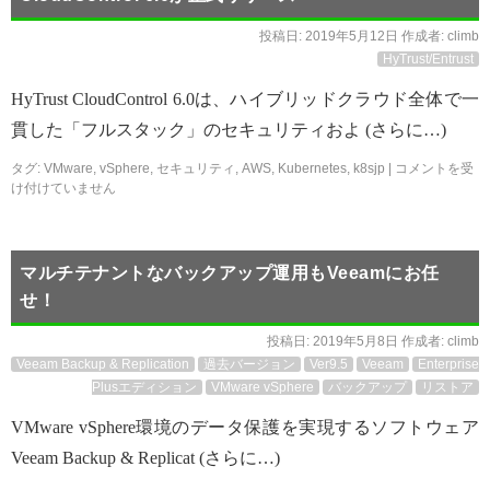
投稿日:
2019年5月12日
作成者:
climb
HyTrust/Entrust
HyTrust CloudControl 6.0は、ハイブリッドクラウド全体で一
貫した「フルスタック」のセキュリティおよ (さらに…)
タグ:
VMware
,
vSphere
,
セキュリティ
,
AWS
,
Kubernetes
,
k8sjp
|
コメントを受
け付けていません
マルチテナントなバックアップ運用もVeeamにお任
せ！
投稿日:
2019年5月8日
作成者:
climb
Veeam Backup & Replication
過去バージョン
Ver9.5
Veeam
Enterprise
Plusエディション
VMware vSphere
バックアップ
リストア
VMware vSphere環境のデータ保護を実現するソフトウェア
Veeam Backup & Replicat (さらに…)