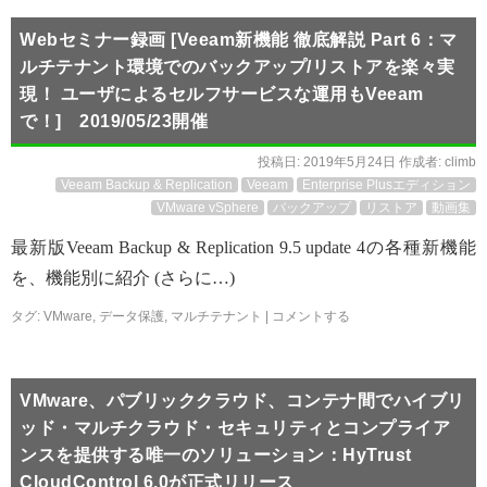
Webセミナー録画 [Veeam新機能 徹底解説 Part 6：マ
ルチテナント環境でのバックアップ/リストアを楽々実
現！ ユーザによるセルフサービスな運用もVeeam
で！] 2019/05/23開催
投稿日:
2019年5月24日
作成者:
climb
Veeam Backup & Replication
Veeam
Enterprise Plusエディション
VMware vSphere
バックアップ
リストア
動画集
最新版Veeam Backup & Replication 9.5 update 4の各種新機能
を、機能別に紹介 (さらに…)
タグ:
VMware
,
データ保護
,
マルチテナント
|
コメントする
VMware、パブリッククラウド、コンテナ間でハイブリ
ッド・マルチクラウド・セキュリティとコンプライア
ンスを提供する唯一のソリューション：HyTrust
CloudControl 6.0が正式リリース