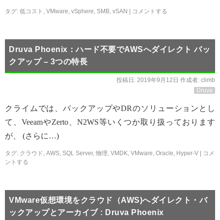
タグ:
低コスト
,
VMware
,
vSphere
,
SMB
,
vSAN
|
コメントする
Druva Phoenix：ハード不要でAWSへダイレクト バッ
クアップ – 3つの特長
投稿日:
2019年9月12日
作成者:
climb
Druva
クライムでは、バックアップやDRのソリューションとし
て、VeeamやZerto、N2WS等いくつか取り扱っております
が、 (さらに…)
タグ:
クラウド
,
AWS
,
SQL Server
,
物理
,
VMDK
,
VMware
,
Oracle
,
Hyper-V
|
コメ
ントする
VMware仮想環境をクラウド（AWS)へダイレクト・バ
ックアップとアーカイブ : Druva Phoenix