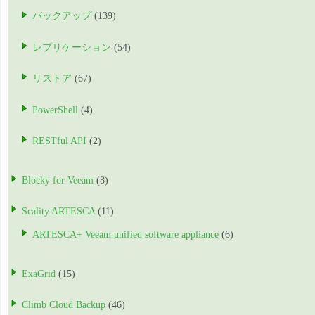
バックアップ
(139)
レプリケーション
(54)
リストア
(67)
PowerShell
(4)
RESTful API
(2)
Blocky for Veeam
(8)
Scality ARTESCA
(11)
ARTESCA+ Veeam unified software appliance
(6)
ExaGrid
(15)
Climb Cloud Backup
(46)