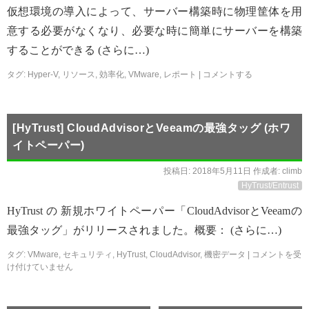
仮想環境の導入によって、サーバー構築時に物理筐体を用
意する必要がなくなり、必要な時に簡単にサーバーを構築
することができる (さらに…)
タグ:
Hyper-V
,
リソース
,
効率化
,
VMware
,
レポート
|
コメントする
[HyTrust] CloudAdvisorとVeeamの最強タッグ (ホワ
イトペーパー)
投稿日:
2018年5月11日
作成者:
climb
HyTrust/Entrust
HyTrust の 新規ホワイトペーパー「CloudAdvisorとVeeamの
最強タッグ」がリリースされました。概要： (さらに…)
タグ:
VMware
,
セキュリティ
,
HyTrust
,
CloudAdvisor
,
機密データ
|
コメントを受
け付けていません