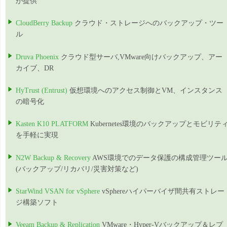
が提供
CloudBerry Backup
クラウド・ストレージへのバックアップ・ツー
ル
Druva Phoenix
クラウド型サーバ,VMware向けバックアップ、アー
カイブ、DR
HyTrust (Entrust)
仮想環境へのアクセス制御とVM、インスタンス
の暗号化
Kasten K10 PLATFORM
Kubernetes環境のバックアップとモビリテ
を手軽に実現
N2W Backup & Recovery
AWS環境でのデータ保護の構成管理ツー
(バックアップ/リカバリ/災害対策など)
StarWind VSAN for vSphere
vSphereハイパーバイザ間共有ストレー
ジ構築ソフト
Veeam Backup & Replication
VMware・Hyper-Vバックアップ＆レプ