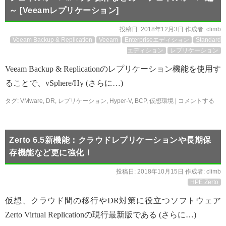
～ [Veeamレプリケーション]
投稿日:
2018年12月3日
作成者:
climb
Veeam Backup & Replication
Veeam
Enterpriseエディション
Standard
エディション
レプリケーション
Veeam Backup & Replicationのレプリケーション機能を使用す
ることで、vSphere/Hy (さらに…)
タグ:
VMware
,
DR
,
レプリケーション
,
Hyper-V
,
BCP
,
仮想環境
|
コメントする
Zerto 6.5新機能：クラウドレプリケーションや長期保
存機能など更に強化！
投稿日:
2018年10月15日
作成者:
climb
HPE Zerto
仮想、クラウド間の移行やDR対策に役立つソフトウェア
Zerto Virtual Replicationの現行最新版である (さらに…)