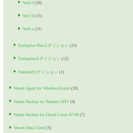
Ver8.0
(29)
Ver7.0
(13)
Ver6.x
(31)
Enterprise Plusエディション
(23)
Enterpriseエディション
(12)
Standardエディション
(1)
Veeam Agent for Windows/Linux
(20)
Veeam Backup for Nutanix AHV
(9)
Veeam Backup for Oracle Linux KVM
(7)
Veeam Data Cloud
(3)