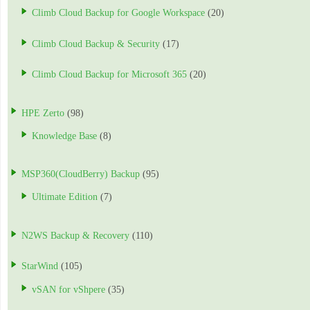
Climb Cloud Backup for Google Workspace
(20)
Climb Cloud Backup & Security
(17)
Climb Cloud Backup for Microsoft 365
(20)
HPE Zerto
(98)
Knowledge Base
(8)
MSP360(CloudBerry) Backup
(95)
Ultimate Edition
(7)
N2WS Backup & Recovery
(110)
StarWind
(105)
vSAN for vShpere
(35)