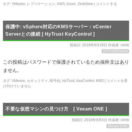
タグ:
VMware
,
レプリケーション
,
AWS
,
Azure
,
ZertoNew
|
コメントする
保護中: vSphere対応のKMSサーバー：vCenter
Serverとの接続 [ HyTrust KeyControl ]
投稿日:
2018年9月18日
作成者:
climb
HyTrust/Entrust
この投稿はパスワードで保護されているため抜粋文はあり
ません。
タグ:
VMware
,
セキュリティ
,
暗号化
,
HyTrust
,
KeyControl
,
KMS
|
コメントを受
け付けていません
不要な仮想マシンの見つけ方 [ Veeam ONE ]
投稿日:
2018年9月4日
作成者:
climb
Veeam ONE