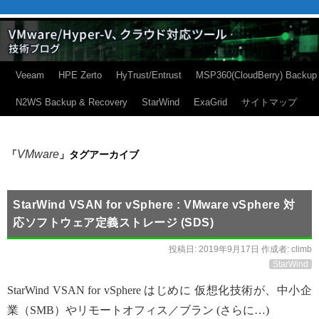
Veeam
HPE Zerto
HyTrust/Entrust
MSP360(CloudBerry) Backup
N2WS Backup & Recovery
StarWind
ExaGrid
サイトマップ
VMware
「
」タグアーカイブ
StarWind VSAN for vSphere : VMware vSphere 対
応ソフトウェア定義ストレージ (SDS)
投稿日:
2019年9月17日
作成者:
climb
StarWind
StarWind VSAN for vSphere はじめに 仮想化技術が、中小企
業（SMB）やリモートオフィス／ブラン (さらに…)