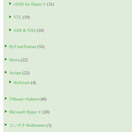
vSAN for Hyper-V
(31)
VTL
(19)
SAN & NAS
(10)
HyTrust/Entrust
(55)
Druva
(22)
Accops
(22)
HySecure
(4)
VMware vSphere
(40)
Microsoft Hyper-V
(20)
コンテナ/Kubernetes
(3)