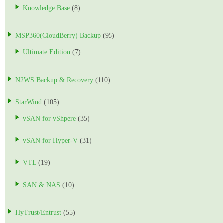
Knowledge Base
(8)
MSP360(CloudBerry) Backup
(95)
Ultimate Edition
(7)
N2WS Backup & Recovery
(110)
StarWind
(105)
vSAN for vShpere
(35)
vSAN for Hyper-V
(31)
VTL
(19)
SAN & NAS
(10)
HyTrust/Entrust
(55)