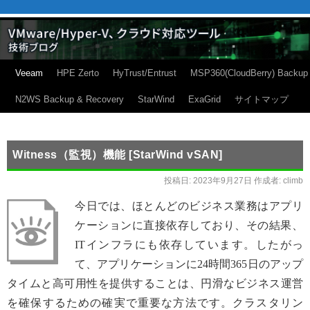
Veeam
HPE Zerto
HyTrust/Entrust
MSP360(CloudBerry) Backup
N2WS Backup & Recovery
StarWind
ExaGrid
サイトマップ
Witness（監視）機能 [StarWind vSAN]
投稿日:
2023年9月27日
作成者:
climb
今日では、ほとんどのビジネス業務はアプリ
ケーションに直接依存しており、その結果、
ITインフラにも依存しています。したがっ
て、アプリケーションに24時間365日のアップ
タイムと高可用性を提供することは、円滑なビジネス運営
を確保するための確実で重要な方法です。クラスタリン