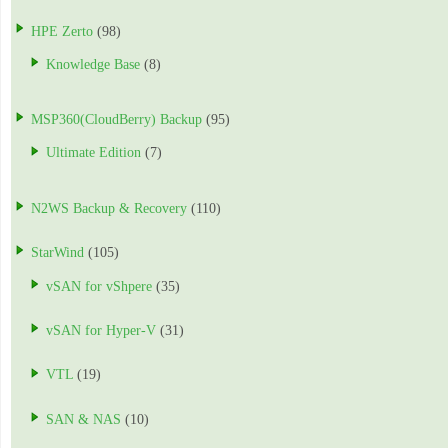
HPE Zerto
(98)
Knowledge Base
(8)
MSP360(CloudBerry) Backup
(95)
Ultimate Edition
(7)
N2WS Backup & Recovery
(110)
StarWind
(105)
vSAN for vShpere
(35)
vSAN for Hyper-V
(31)
VTL
(19)
SAN & NAS
(10)