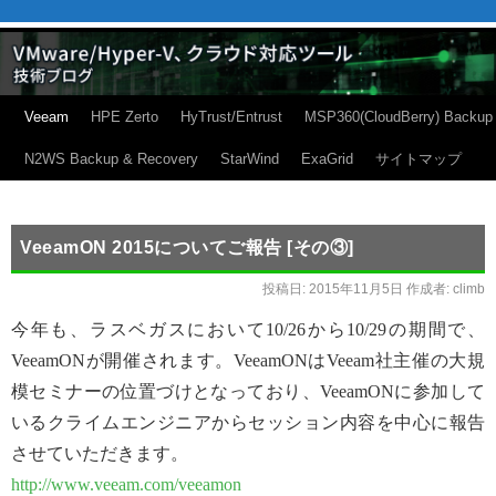
Veeam
HPE Zerto
HyTrust/Entrust
MSP360(CloudBerry) Backup
N2WS Backup & Recovery
StarWind
ExaGrid
サイトマップ
VeeamON 2015についてご報告 [その③]
投稿日:
2015年11月5日
作成者:
climb
今年も、ラスベガスにおいて10/26から10/29の期間で、
VeeamONが開催されます。VeeamONはVeeam社主催の大規
模セミナーの位置づけとなっており、VeeamONに参加して
いるクライムエンジニアからセッション内容を中心に報告
させていただきます。
http://www.veeam.com/veeamon