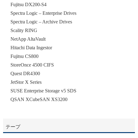
Fujitsu DX200-S4
Spectra Logic – Enterprise Drives
Spectra Logic – Archive Drives
Scality RING
NetApp AltaVault
Hitachi Data Ingestor
Fujitsu CS800
StoreOnce 4500 CIFS
Quest DR4300
JetStor X Series
SUSE Enterprise Storage v5 SDS
QSAN XCubeSAN XS3200
テープ