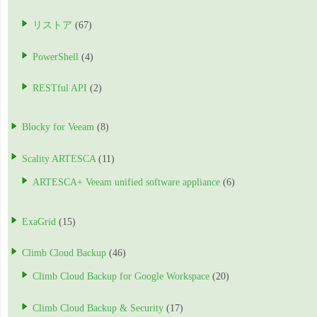
リストア
(67)
PowerShell
(4)
RESTful API
(2)
Blocky for Veeam
(8)
Scality ARTESCA
(11)
ARTESCA+ Veeam unified software appliance
(6)
ExaGrid
(15)
Climb Cloud Backup
(46)
Climb Cloud Backup for Google Workspace
(20)
Climb Cloud Backup & Security
(17)