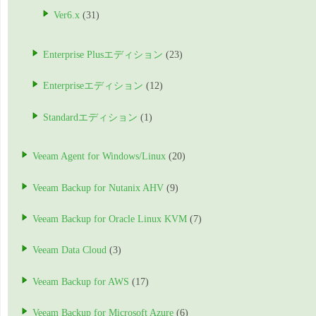
Ver6.x
(31)
Enterprise Plusエディション
(23)
Enterpriseエディション
(12)
Standardエディション
(1)
Veeam Agent for Windows/Linux
(20)
Veeam Backup for Nutanix AHV
(9)
Veeam Backup for Oracle Linux KVM
(7)
Veeam Data Cloud
(3)
Veeam Backup for AWS
(17)
Veeam Backup for Microsoft Azure
(6)