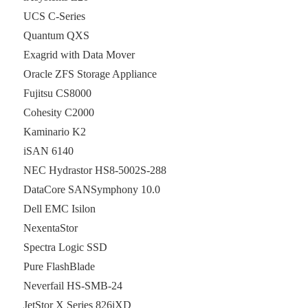
UCS C-Series
Quantum QXS
Exagrid with Data Mover
Oracle ZFS Storage Appliance
Fujitsu CS8000
Cohesity C2000
Kaminario K2
iSAN 6140
NEC Hydrastor
HS8-5002S-288
DataCore SANSymphony 10.0
Dell EMC Isilon
NexentaStor
Spectra Logic SSD
Pure FlashBlade
Neverfail HS-SMB-24
JetStor X Series 826iXD