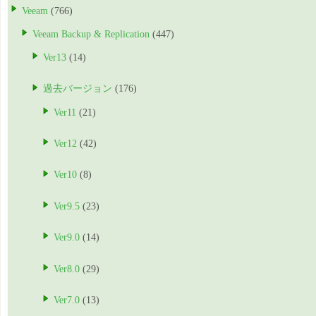
Veeam
(766)
Veeam Backup & Replication
(447)
Ver13
(14)
過去バージョン
(176)
Ver11
(21)
Ver12
(42)
Ver10
(8)
Ver9.5
(23)
Ver9.0
(14)
Ver8.0
(29)
Ver7.0
(13)