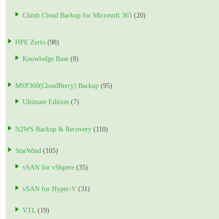
Climb Cloud Backup for Microsoft 365
(20)
HPE Zerto
(98)
Knowledge Base
(8)
MSP360(CloudBerry) Backup
(95)
Ultimate Edition
(7)
N2WS Backup & Recovery
(110)
StarWind
(105)
vSAN for vShpere
(35)
vSAN for Hyper-V
(31)
VTL
(19)