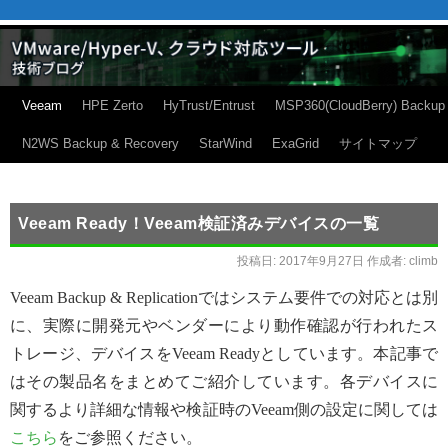
Veeam
HPE Zerto
HyTrust/Entrust
MSP360(CloudBerry) Backup
N2WS Backup & Recovery
StarWind
ExaGrid
サイトマップ
Veeam Ready！Veeam検証済みデバイスの一覧
投稿日:
2017年9月27日
作成者:
climb
Veeam Backup & Replicationではシステム要件での対応とは別
に、実際に開発元やベンダーにより動作確認が行われたス
トレージ、デバイスをVeeam Readyとしています。本記事で
はその製品名をまとめてご紹介しています。各デバイスに
関するより詳細な情報や検証時のVeeam側の設定に関しては
こちら
をご参照ください。