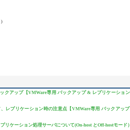
)
バックアップ【VMWare専用 バックアップ & レプリケーショ
ア、レプリケーション時の注意点【VMWare専用 バックアップ
リケーション処理サーバについて(On-host とOff-hostモード