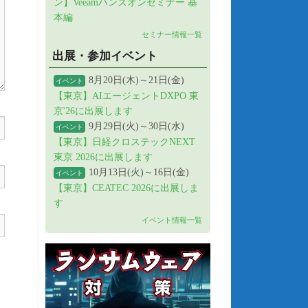
ン】Veeamハンズオンセミナー 基
本編
セミナー情報一覧
出展・参加イベント
8月20日(木)～21日(金)
イベント
【東京】AIエージェントDXPO 東
京'26に出展します
9月29日(火)～30日(水)
イベント
【東京】日経クロステックNEXT
東京 2026に出展します
10月13日(火)～16日(金)
イベント
【東京】CEATEC 2026に出展しま
す
イベント情報一覧