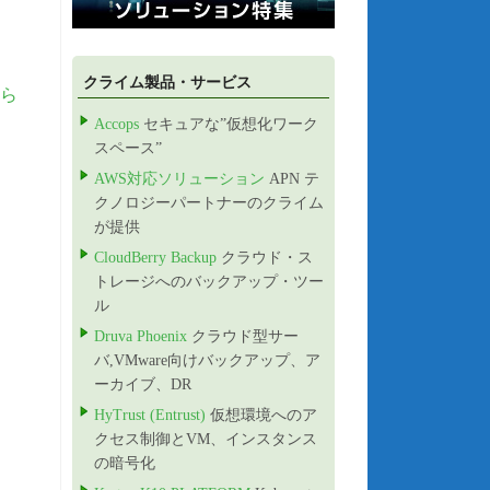
クライム製品・サービス
ら
Accops
セキュアな”仮想化ワーク
スペース”
AWS対応ソリューション
APN テ
クノロジーパートナーのクライム
が提供
CloudBerry Backup
クラウド・ス
トレージへのバックアップ・ツー
ル
Druva Phoenix
クラウド型サー
バ,VMware向けバックアップ、ア
ーカイブ、DR
HyTrust (Entrust)
仮想環境へのア
クセス制御とVM、インスタンス
の暗号化