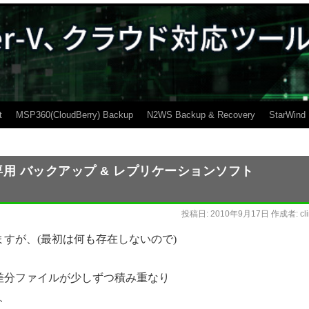
t
MSP360(CloudBerry) Backup
N2WS Backup & Recovery
StarWind
MWare専用 バックアップ & レプリケーションソフト
投稿日:
2010年9月17日
作成者:
cl
行いますが、(最初は何も存在しないので)
すると差分ファイルが少しずつ積み重なり
、