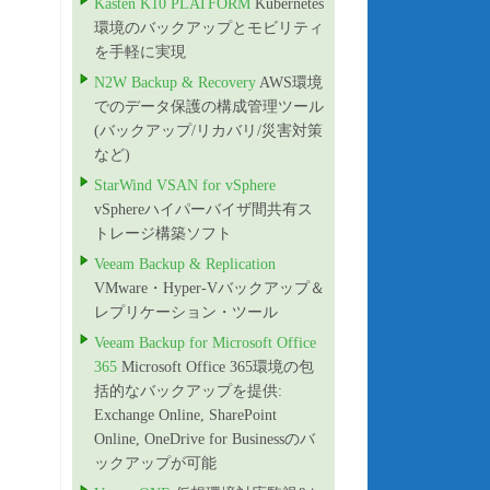
Kasten K10 PLATFORM
Kubernetes
環境のバックアップとモビリティ
を手軽に実現
N2W Backup & Recovery
AWS環境
でのデータ保護の構成管理ツール
(バックアップ/リカバリ/災害対策
など)
StarWind VSAN for vSphere
vSphereハイパーバイザ間共有ス
トレージ構築ソフト
Veeam Backup & Replication
VMware・Hyper-Vバックアップ＆
レプリケーション・ツール
Veeam Backup for Microsoft Office
365
Microsoft Office 365環境の包
括的なバックアップを提供:
Exchange Online, SharePoint
Online, OneDrive for Businessのバ
ックアップが可能