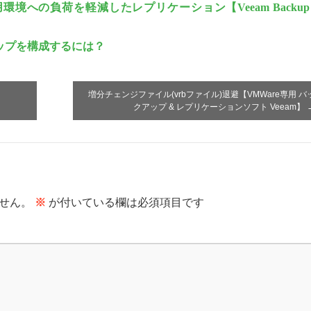
への負荷を軽減したレプリケーション【Veeam Backup
ックアップを構成するには？
増分チェンジファイル(vrbファイル)退避【VMWare専用 バ
クアップ & レプリケーションソフト Veeam】
せん。
※
が付いている欄は必須項目です