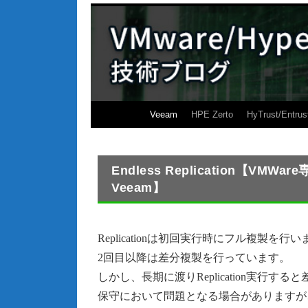
Veeam
HPE Zerto
HyTrust/Entrus
Endless Replication【V
Veeam】
Replicationは初回実行時にフル複製を
2回目以降は差分複製を行っています。
しかし、長期に渡りReplication実行
保守において問題となる場合がありますが