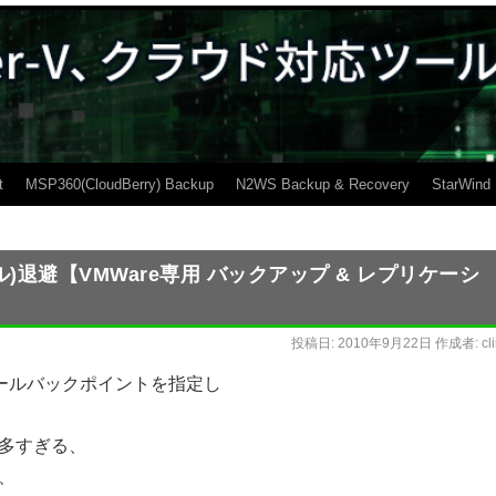
t
MSP360(CloudBerry) Backup
N2WS Backup & Recovery
StarWind
)退避【VMWare専用 バックアップ & レプリケーシ
投稿日:
2010年9月22日
作成者:
cl
ロールバックポイントを指定し
多すぎる、
、