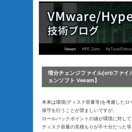
Veeam
HPE Zerto
HyTrust/Entrus
増分チェンジファイル(vrbファイル
ョンソフト Veeam】
本来は環境(ディスク容量等)を考慮した
保守を行うことが望ましいですが、
ロールバックポイントの値が環境に対して
ディスク容量の見積もりが不十分だった等