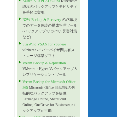
Kasten K10 PLATFORM
Kubernetes
環境のバックアップとモビリティ
を手軽に実現
N2W Backup & Recovery
AWS環境
でのデータ保護の構成管理ツール
(バックアップ/リカバリ/災害対策
など)
StarWind VSAN for vSphere
vSphereハイパーバイザ間共有ス
トレージ構築ソフト
Veeam Backup & Replication
VMware・Hyper-Vバックアップ＆
レプリケーション・ツール
Veeam Backup for Microsoft Office
365
Microsoft Office 365環境の包
括的なバックアップを提供:
Exchange Online, SharePoint
Online, OneDrive for Businessのバ
ックアップが可能