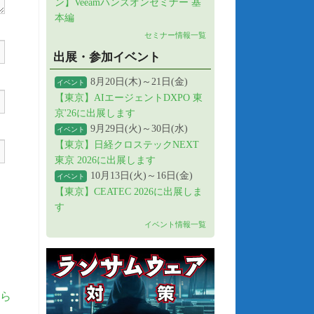
ン】Veeamハンズオンセミナー 基
本編
セミナー情報一覧
出展・参加イベント
8月20日(木)～21日(金)
イベント
【東京】AIエージェントDXPO 東
京'26に出展します
9月29日(火)～30日(水)
イベント
【東京】日経クロステックNEXT
東京 2026に出展します
10月13日(火)～16日(金)
イベント
【東京】CEATEC 2026に出展しま
す
イベント情報一覧
ら