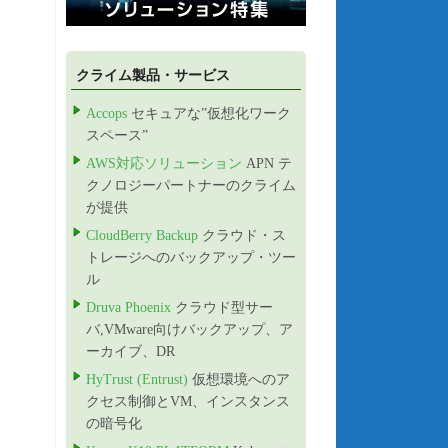
クライム製品・サービス
Accops
セキュアな”仮想化ワーク
スペース”
AWS対応ソリューション
APN テ
クノロジーパートナーのクライム
が提供
CloudBerry Backup
クラウド・ス
トレージへのバックアップ・ツー
ル
Druva Phoenix
クラウド型サー
バ,VMware向けバックアップ、ア
ーカイブ、DR
HyTrust (Entrust)
仮想環境へのア
クセス制御とVM、インスタンス
の暗号化