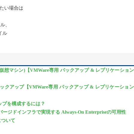
kしたい場合は
、
ァイル、
ァイル
想マシン)【VMWare専用 バックアップ & レプリケーショ
バックアップ【VMWare専用 バックアップ & レプリケーショ
ックアップを構成するには？
コンバージドインフラで実現する Always-On Enterpriseの可用性
について