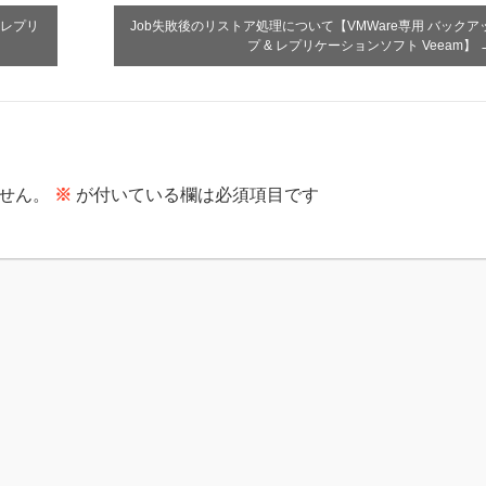
& レプリ
Job失敗後のリストア処理について【VMWare専用 バックア
プ & レプリケーションソフト Veeam】
せん。
※
が付いている欄は必須項目です