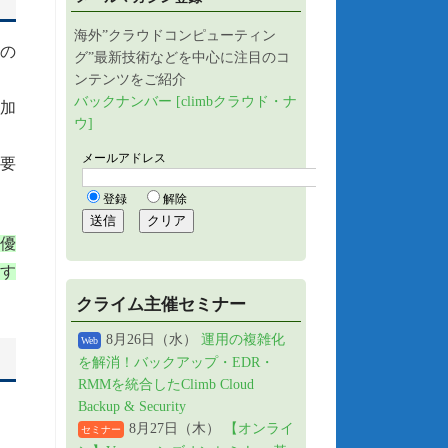
海外”クラウドコンピューティン
変の
グ”最新技術などを中心に注目のコ
ンテンツをご紹介
バックナンバー [climbクラウド・ナ
追加
ウ]
重要
に優
をす
クライム主催セミナー
8月26日（水）
運用の複雑化
Web
を解消！バックアップ・EDR・
RMMを統合したClimb Cloud
Backup & Security
8月27日（木）
【オンライ
セミナー