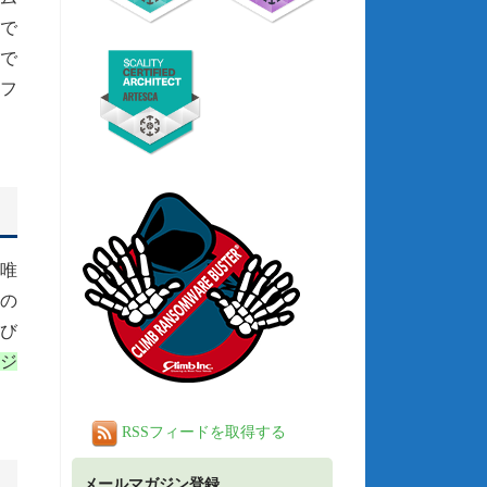
雑で
で
ンフ
む唯
変の
よび
ージ
RSSフィードを取得する
メールマガジン登録