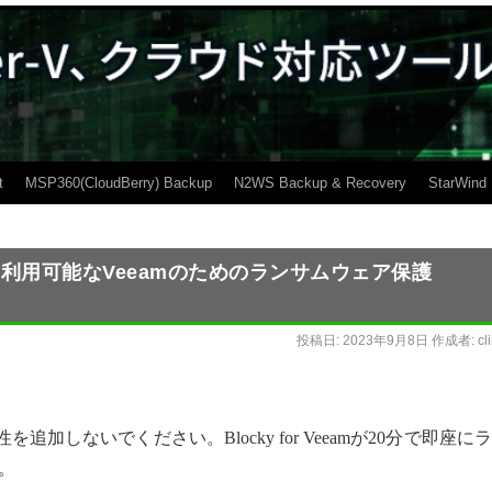
t
MSP360(CloudBerry) Backup
N2WS Backup & Recovery
StarWind
ンプルで即利用可能なVeeamのためのランサムウェア保護
投稿日:
2023年9月8日
作成者:
cl
追加しないでください。Blocky for Veeamが20分で即座に
。