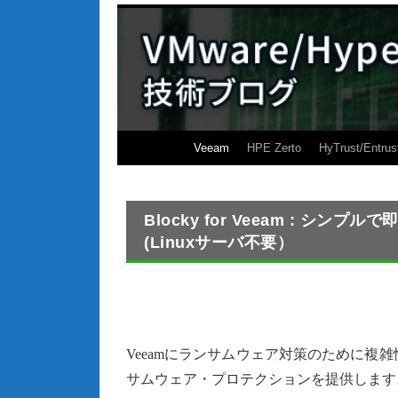
Veeam
HPE Zerto
HyTrust/Entrus
Blocky for Veeam : シ
(Linuxサーバ不要）
Veeamにランサムウェア対策のために複雑性を
サムウェア・プロテクションを提供します