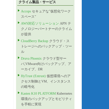
クライム製品・サービス
Accops
セキュアな”仮想化ワーク
スペース”
AWS対応ソリューション
APN テ
クノロジーパートナーのクライム
が提供
CloudBerry Backup
クラウド・ス
トレージへのバックアップ・ツー
ル
Druva Phoenix
クラウド型サー
バ,VMware向けバックアップ、ア
ーカイブ、DR
HyTrust (Entrust)
仮想環境へのア
クセス制御とVM、インスタンス
の暗号化
Kasten K10 PLATFORM
Kubernetes
環境のバックアップとモビリティ
を手軽に実現