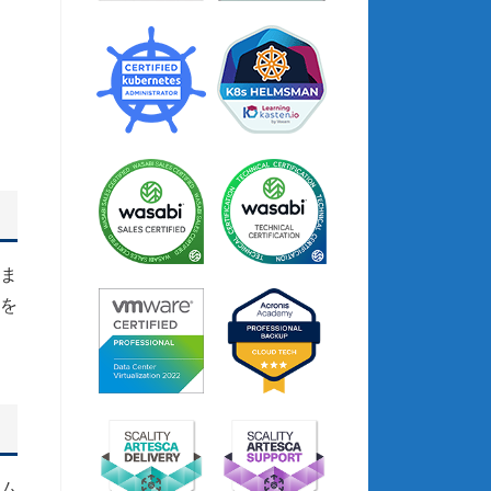
ま
を
サム