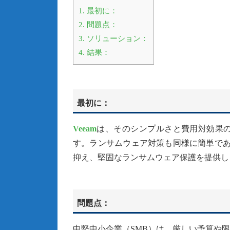
1.
最初に：
2.
問題点：
3.
ソリューション：
4.
結果：
最初に：
Veeam
は、そのシンプルさと費用対効果
す。ランサムウェア対策も同様に簡単で
抑え、堅固なランサムウェア保護を提供し
問題点：
中堅中小企業（SMB）は、厳しい予算や