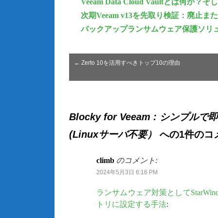
Veeam Data Cloud Vault
次期Veeam v13を先取り検証：廃
バックアップランサムウェア保護ソリューション
←
Zerto 10を活用すべきトップ10の理由
Blocky for Veeam : シ
(Linuxサーバ不要）
への1件のコ
climb
のコメント:
2024年5月3日 6:16 PM
ランサムウェア対策としてStarWind Virt
トリに設定する手法
: