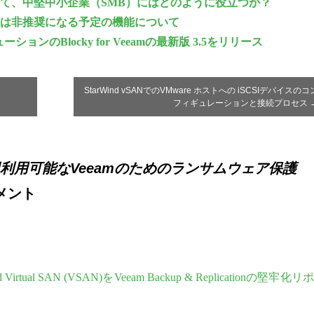
とは何か？そして、中堅中小企業（SMB）にはどのように役立つか？
止または非推奨になる予定の機能について
のBlocky for Veeamの最新版 3.5をリリース
StarWind vSANでのVMware ホストへの iSCSIデバイスのコ
フィギュレーションと接続プロセス
ンプルで即利用可能なVeeamのためのランサムウェア保護
メント
ual SAN (VSAN)をVeeam Backup & Replicationの堅牢化リ