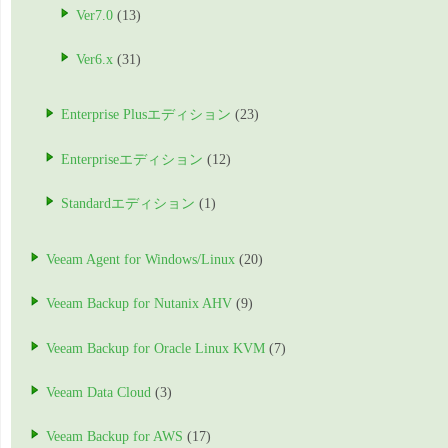
Ver7.0
(13)
Ver6.x
(31)
Enterprise Plusエディション
(23)
Enterpriseエディション
(12)
Standardエディション
(1)
Veeam Agent for Windows/Linux
(20)
Veeam Backup for Nutanix AHV
(9)
Veeam Backup for Oracle Linux KVM
(7)
Veeam Data Cloud
(3)
Veeam Backup for AWS
(17)