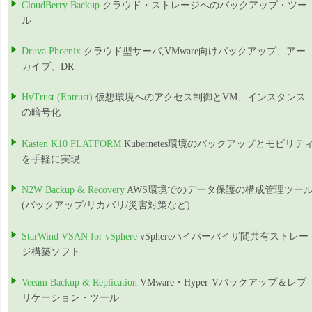
CloudBerry Backup
クラウド・ストレージへのバックアップ・ツー
ル
Druva Phoenix
クラウド型サーバ,VMware向けバックアップ、アー
カイブ、DR
HyTrust (Entrust)
仮想環境へのアクセス制御とVM、インスタンス
の暗号化
Kasten K10 PLATFORM
Kubernetes環境のバックアップとモビリテ
を手軽に実現
N2W Backup & Recovery
AWS環境でのデータ保護の構成管理ツー
(バックアップ/リカバリ/災害対策など)
StarWind VSAN for vSphere
vSphereハイパーバイザ間共有ストレー
ジ構築ソフト
Veeam Backup & Replication
VMware・Hyper-Vバックアップ＆レプ
リケーション・ツール