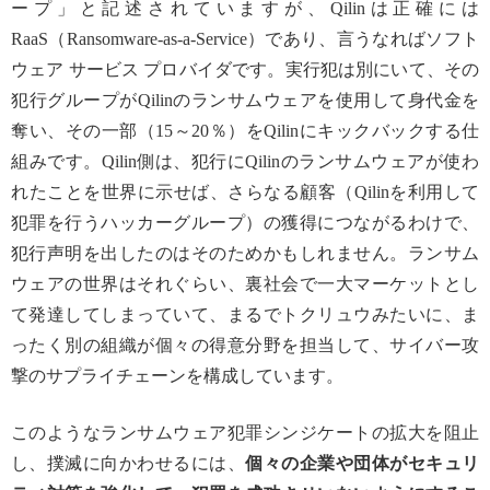
ープ」と記述されていますが、Qilinは正確には
RaaS（Ransomware-as-a-Service）であり、言うなればソフト
ウェア サービス プロバイダです。実行犯は別にいて、その
犯行グループがQilinのランサムウェアを使用して身代金を
奪い、その一部（15～20％）をQilinにキックバックする仕
組みです。Qilin側は、犯行にQilinのランサムウェアが使わ
れたことを世界に示せば、さらなる顧客（Qilinを利用して
犯罪を行うハッカーグループ）の獲得につながるわけで、
犯行声明を出したのはそのためかもしれません。ランサム
ウェアの世界はそれぐらい、裏社会で一大マーケットとし
て発達してしまっていて、まるでトクリュウみたいに、ま
ったく別の組織が個々の得意分野を担当して、サイバー攻
撃のサプライチェーンを構成しています。
このようなランサムウェア犯罪シンジケートの拡大を阻止
し、撲滅に向かわせるには、
個々の企業や団体がセキュリ