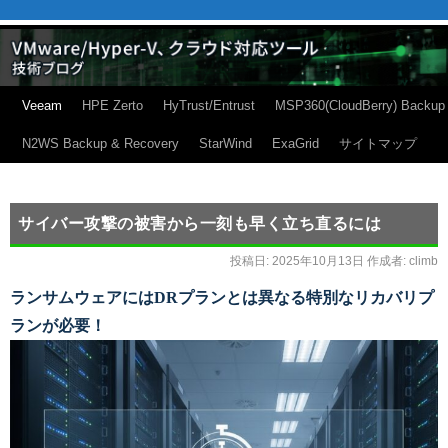
Veeam
HPE Zerto
HyTrust/Entrust
MSP360(CloudBerry) Backup
N2WS Backup & Recovery
StarWind
ExaGrid
サイトマップ
サイバー攻撃の被害から一刻も早く立ち直るには
投稿日:
2025年10月13日
作成者:
climb
ランサムウェアにはDRプランとは異なる特別なリカバリプ
ランが必要！