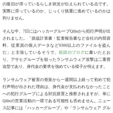
の復旧が滞っているらしき状況が伝えられている点です。
実際に滞っているのか、じっくり慎重に進めているのかは
判りません。
そんな中、7日にはハッカーグループQilinから犯行声明が出
されました。「損益計算書・監査報告書など会社の内部資
料、従業員の個人データなど9300以上のファイルを盗ん
だ」と主張しているそうで、
前回のブログ
に書いたとお
り、アサヒグループを狙ったランサムウェア攻撃は二重脅
迫型であり、身代金の要求を強めている様子が伺えます。
ランサムウェア被害の発覚から一週間以上経って初めて犯
行声明が出された理由は、身代金が支払われなかったこと
への犯行グループによる対抗措置と推察されますが、単に
Qilinの営業活動の一環である可能性も否めません。ニュー
ス記事には「ハッカーグループ」や「ランサムウェア グル