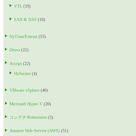
VTL
(19)
SAN & NAS
(10)
HyTrust/Entrust
(55)
Druva
(22)
Accops
(22)
HySecure
(4)
VMware vSphere
(40)
Microsoft Hyper-V
(20)
コンテナ/Kubernetes
(3)
Amazon Web Service (AWS)
(51)