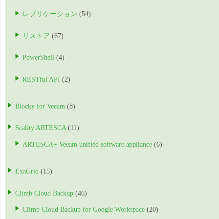
レプリケーション
(54)
リストア
(67)
PowerShell
(4)
RESTful API
(2)
Blocky for Veeam
(8)
Scality ARTESCA
(11)
ARTESCA+ Veeam unified software appliance
(6)
ExaGrid
(15)
Climb Cloud Backup
(46)
Climb Cloud Backup for Google Workspace
(20)