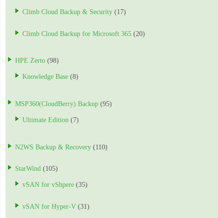
Climb Cloud Backup & Security
(17)
Climb Cloud Backup for Microsoft 365
(20)
HPE Zerto
(98)
Knowledge Base
(8)
MSP360(CloudBerry) Backup
(95)
Ultimate Edition
(7)
N2WS Backup & Recovery
(110)
StarWind
(105)
vSAN for vShpere
(35)
vSAN for Hyper-V
(31)