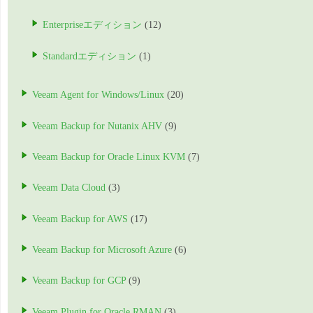
Enterpriseエディション
(12)
Standardエディション
(1)
Veeam Agent for Windows/Linux
(20)
Veeam Backup for Nutanix AHV
(9)
Veeam Backup for Oracle Linux KVM
(7)
Veeam Data Cloud
(3)
Veeam Backup for AWS
(17)
Veeam Backup for Microsoft Azure
(6)
Veeam Backup for GCP
(9)
Veeam Plugin for Oracle RMAN
(3)