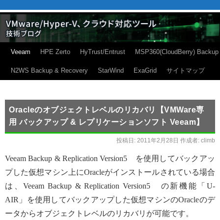
Veeam
HPE Zerto
HyTrust/Entrust
MSP360(CloudBerry) Backup
N2WS Backup & Recovery
StarWind
ExaGrid
サイトマップ
Oracleのオブジェクトレベルのリカバリ【VMWare専
用 バックアップ & レプリケーションソフト Veeam】
投稿日:
2011年2月28日
作成者:
climb
Veeam Backup & Replication Version5 を使用してバックアッ
プした仮想マシン上にOracleがインストールされている場合
は、Veeam Backup & Replication Version5 の新機能「U-
AIR」を使用してバックアップした仮想マシンのOracleのデ
ータからオブジェクトレベルのリカバリが可能です。