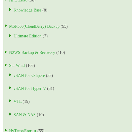
HPE Zerto
(98)
Knowledge Base
(8)
MSP360(CloudBerry) Backup
(95)
Ultimate Edition
(7)
N2WS Backup & Recovery
(110)
StarWind
(105)
vSAN for vShpere
(35)
vSAN for Hyper-V
(31)
VTL
(19)
SAN & NAS
(10)
HyTrust/Entrust
(55)