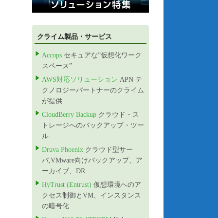
クライム製品・サービス
Accops
セキュアな”仮想化ワーク
スペース”
AWS対応ソリューション
APN テ
クノロジーパートナーのクライム
が提供
CloudBerry Backup
クラウド・ス
トレージへのバックアップ・ツー
ル
Druva Phoenix
クラウド型サー
バ,VMware向けバックアップ、ア
ーカイブ、DR
HyTrust (Entrust)
仮想環境へのア
クセス制御とVM、インスタンス
の暗号化