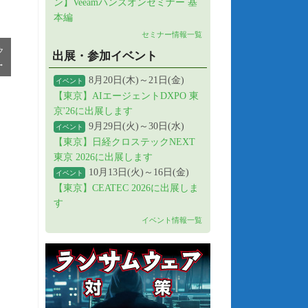
ン】Veeamハンズオンセミナー 基
本編
セミナー情報一覧
ク
出展・参加イベント
→
8月20日(木)～21日(金)
イベント
【東京】AIエージェントDXPO 東
京'26に出展します
9月29日(火)～30日(水)
イベント
【東京】日経クロステックNEXT
東京 2026に出展します
10月13日(火)～16日(金)
イベント
【東京】CEATEC 2026に出展しま
す
イベント情報一覧