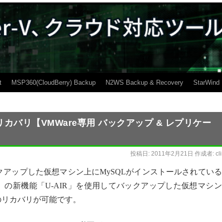
t
MSP360(CloudBerry) Backup
N2WS Backup & Recovery
StarWind
カバリ【VMWare専用 バックアップ & レプリケー
投稿日:
2011年2月21日
作成者:
cl
Version5 バックアップした仮想マシン上にMySQLがインストールされてい
on Version5 の新機能「U-AIR」を使用してバックアップした仮想マシ
のリカバリが可能です。