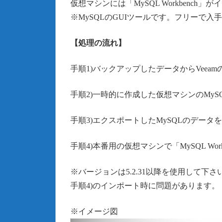
仮想マシンには「MySQL Workbenc
※MySQLのGUIツールです。フリーで入
【処理の流れ】
手順1)バックアップしたデータからVeea
手順2)一時的に作成した仮想マシンのMySQL
手順3)エクスポートしたMySQLのデー
手順4)本番用の仮想マシンで「MySQL Wo
※バージョンは5.2.31以降を使用して下
手順4)のインポート時に問題があります。
※イメージ図