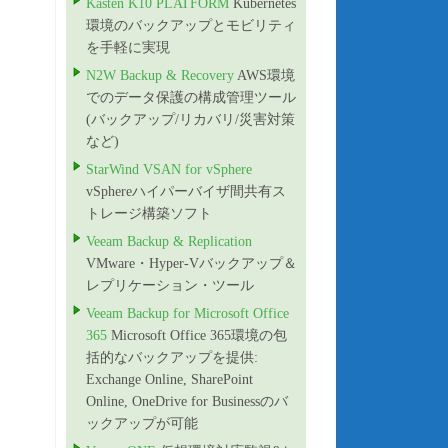
Kasten K10 PLATFORM
Kubernetes
環境のバックアップとモビリティ
を手軽に実現
N2W Backup & Recovery
AWS環境
でのデータ保護の構成管理ツール
(バックアップ/リカバリ/災害対策
など)
StarWind VSAN for vSphere
vSphereハイパーバイザ間共有ス
トレージ構築ソフト
Veeam Backup & Replication
VMware・Hyper-Vバックアップ＆
レプリケーション・ツール
Veeam Backup for Microsoft Office
365
Microsoft Office 365環境の包
括的なバックアップを提供:
Exchange Online, SharePoint
Online, OneDrive for Businessのバ
ックアップが可能