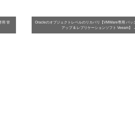
専用 管
Oracleのオブジェクトレベルのリカバリ【VMWare専用 バッ
アップ & レプリケーションソフト Veeam】