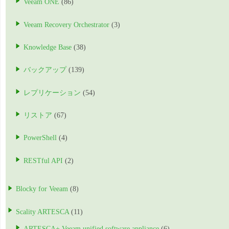
Veeam ONE
(86)
Veeam Recovery Orchestrator
(3)
Knowledge Base
(38)
バックアップ
(139)
レプリケーション
(54)
リストア
(67)
PowerShell
(4)
RESTful API
(2)
Blocky for Veeam
(8)
Scality ARTESCA
(11)
ARTESCA+ Veeam unified software appliance
(6)