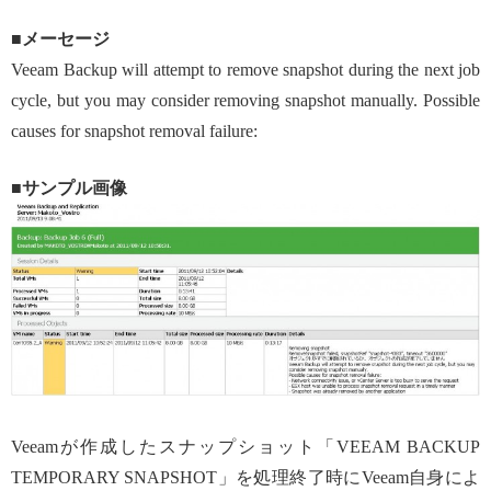
■メーセージ
Veeam Backup will attempt to remove snapshot during the next job
cycle, but you may consider removing snapshot manually. Possible
causes for snapshot removal failure:
■サンプル画像
Veeamが作成したスナップショット「VEEAM BACKUP
TEMPORARY SNAPSHOT」を処理終了時にVeeam自身によ