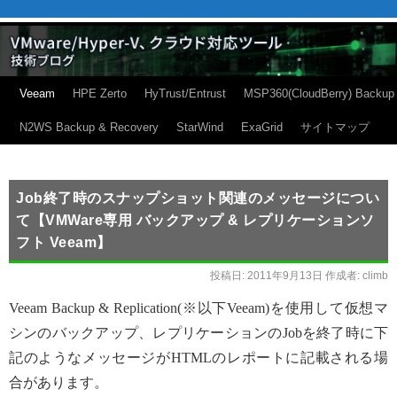
Veeam
HPE Zerto
HyTrust/Entrust
MSP360(CloudBerry) Backup
N2WS Backup & Recovery
StarWind
ExaGrid
サイトマップ
Job終了時のスナップショット関連のメッセージについ
て【VMWare専用 バックアップ & レプリケーションソ
フト Veeam】
投稿日:
2011年9月13日
作成者:
climb
Veeam Backup & Replication(※以下Veeam)を使用して仮想マ
シンのバックアップ、レプリケーションのJobを終了時に下
記のようなメッセージがHTMLのレポートに記載される場
合があります。