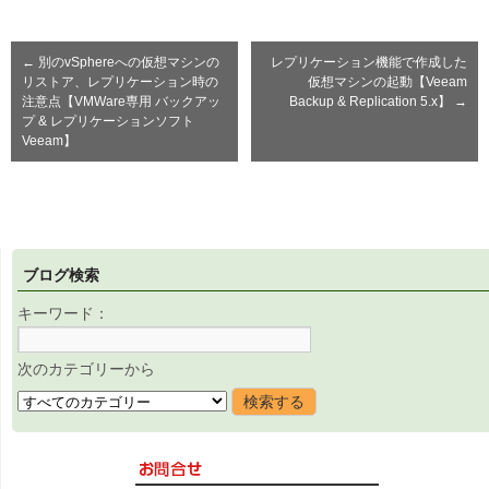
←
別のvSphereへの仮想マシンの
レプリケーション機能で作成した
リストア、レプリケーション時の
仮想マシンの起動【Veeam
注意点【VMWare専用 バックアッ
Backup & Replication 5.x】
→
プ & レプリケーションソフト
Veeam】
ブログ検索
キーワード：
次のカテゴリーから