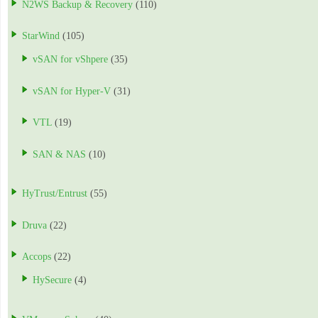
N2WS Backup & Recovery
(110)
StarWind
(105)
vSAN for vShpere
(35)
vSAN for Hyper-V
(31)
VTL
(19)
SAN & NAS
(10)
HyTrust/Entrust
(55)
Druva
(22)
Accops
(22)
HySecure
(4)