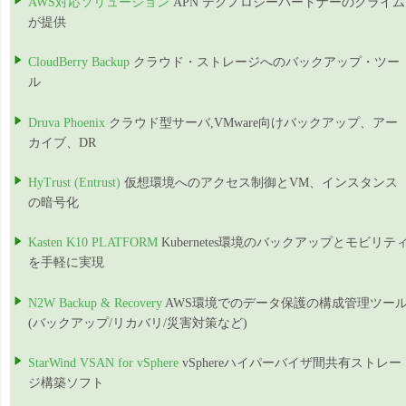
AWS対応ソリューション
APN テクノロジーパートナーのクライム
が提供
CloudBerry Backup
クラウド・ストレージへのバックアップ・ツー
ル
Druva Phoenix
クラウド型サーバ,VMware向けバックアップ、アー
カイブ、DR
HyTrust (Entrust)
仮想環境へのアクセス制御とVM、インスタンス
の暗号化
Kasten K10 PLATFORM
Kubernetes環境のバックアップとモビリテ
を手軽に実現
N2W Backup & Recovery
AWS環境でのデータ保護の構成管理ツー
(バックアップ/リカバリ/災害対策など)
StarWind VSAN for vSphere
vSphereハイパーバイザ間共有ストレー
ジ構築ソフト