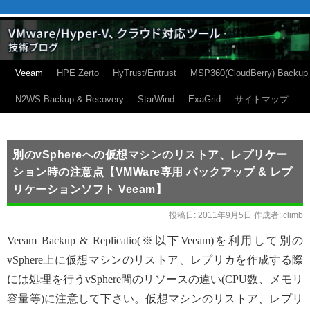
Veeam
HPE Zerto
HyTrust/Entrust
MSP360(CloudBerry) Backup
N2WS Backup & Recovery
StarWind
ExaGrid
サイトマップ
別のvSphereへの仮想マシンのリストア、レプリケー
ション時の注意点【VMWare専用 バックアップ & レプ
リケーションソフト Veeam】
投稿日:
2011年9月5日
作成者:
climb
Veeam Backup & Replicatio(※以下Veeam)を利用して別の
vSphere上に仮想マシンのリストア、レプリカを作成する際
には処理を行うvSphere間のリソースの違い(CPU数、メモリ
容量等)に注意して下さい。仮想マシンのリストア、レプリ