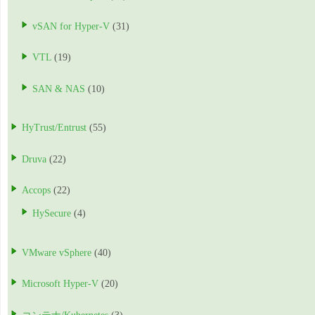
vSAN for Hyper-V
(31)
VTL
(19)
SAN & NAS
(10)
HyTrust/Entrust
(55)
Druva
(22)
Accops
(22)
HySecure
(4)
VMware vSphere
(40)
Microsoft Hyper-V
(20)