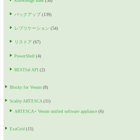
Knowledge Base
(38)
バックアップ
(139)
レプリケーション
(54)
リストア
(67)
PowerShell
(4)
RESTful API
(2)
Blocky for Veeam
(8)
Scality ARTESCA
(11)
ARTESCA+ Veeam unified software appliance
(6)
ExaGrid
(15)