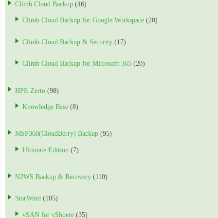
Climb Cloud Backup
(46)
Climb Cloud Backup for Google Workspace
(20)
Climb Cloud Backup & Security
(17)
Climb Cloud Backup for Microsoft 365
(20)
HPE Zerto
(98)
Knowledge Base
(8)
MSP360(CloudBerry) Backup
(95)
Ultimate Edition
(7)
N2WS Backup & Recovery
(110)
StarWind
(105)
vSAN for vShpere
(35)