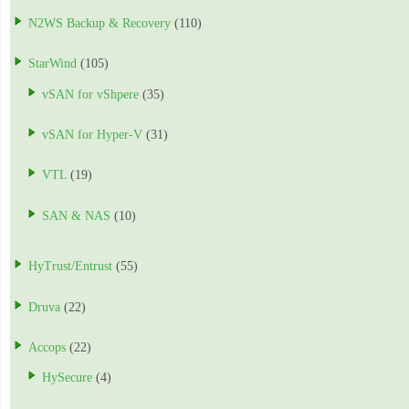
N2WS Backup & Recovery
(110)
StarWind
(105)
vSAN for vShpere
(35)
vSAN for Hyper-V
(31)
VTL
(19)
SAN & NAS
(10)
HyTrust/Entrust
(55)
Druva
(22)
Accops
(22)
HySecure
(4)