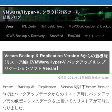
Veeam
HPE Zerto
HyTrust/Entrust
MSP360(CloudBerry) Backup
N2WS Backup & Recovery
StarWind
ExaGrid
サイトマップ
Veeam Bcakup & Replication Version 6からの新機能
(リストア編)【VMWare/Hyper-V バックアップ & レプ
リケーションソフト Veeam】
投稿日:
2011年11月30日
作成者:
climb
Veeam Backup & Replication Version 6(以下Veeam Version
6)ではバックアップデータからのリストア時にバックアッ
プ元の仮想マシンのデータを上書いてのリストアが可能に
なりました。