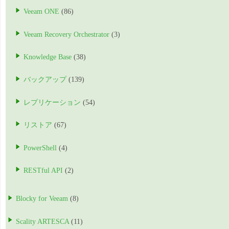
Veeam ONE
(86)
Veeam Recovery Orchestrator
(3)
Knowledge Base
(38)
バックアップ
(139)
レプリケーション
(54)
リストア
(67)
PowerShell
(4)
RESTful API
(2)
Blocky for Veeam
(8)
Scality ARTESCA
(11)