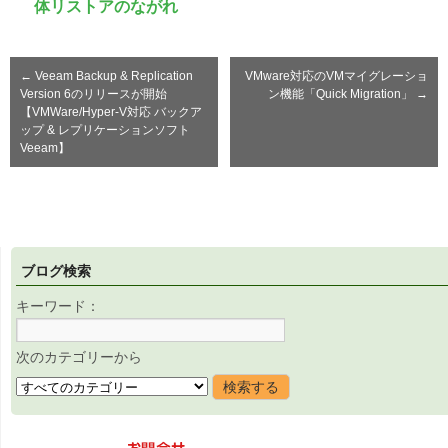
体リストアのながれ
←
Veeam Backup & Replication
VMware対応のVMマイグレーショ
Version 6のリリースが開始
ン機能「Quick Migration」
→
【VMWare/Hyper-V対応 バックア
ップ & レプリケーションソフト
Veeam】
ブログ検索
キーワード：
次のカテゴリーから