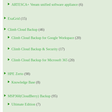
ARTESCA+ Veeam unified software appliance
(6)
ExaGrid
(15)
Climb Cloud Backup
(46)
Climb Cloud Backup for Google Workspace
(20)
Climb Cloud Backup & Security
(17)
Climb Cloud Backup for Microsoft 365
(20)
HPE Zerto
(98)
Knowledge Base
(8)
MSP360(CloudBerry) Backup
(95)
Ultimate Edition
(7)